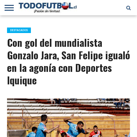
PRIMERA
DIVISIÓN
PRIMERA
SELECCIÓN
CHILENOS
FÚTBOL
B
CHILENA
EN EL
INTERNACIONAL
DESTACADOS
MUNDO
Con gol del mundialista
Gonzalo Jara, San Felipe igualó
en la agonía con Deportes
Iquique