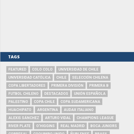
TAGS
FEATURED
COLO COLO
UNIVERSIDAD DE CHILE
UNIVERSIDAD CATÓLICA
CHILE
SELECCIÓN CHILENA
COPA LIBERTADORES
PRIMERA DIVISIÓN
PRIMERA B
FUTBOL CHILENO
DESTACADOS
UNIÓN ESPAÑOLA
PALESTINO
COPA CHILE
COPA SUDAMERICANA
HUACHIPATO
ARGENTINA
AUDAX ITALIANO
ALEXIS SÁNCHEZ
ARTURO VIDAL
CHAMPIONS LEAGUE
RIVER PLATE
O'HIGGINS
REAL MADRID
BOCA JUNIORS