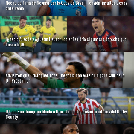
Noche de furia de Neymar por la Copa de Brasil: Tensión, insultos y caos
ante Remo
Ignacio Aliseda y Agustín Hausch: de ahí saldría el puntero derecho que
busca la UC
Advierten que Cristopher Toselli negocia con este club para salir de la
U: “Préstamo”
DT del Southampton blinda a Brereton ante presunto interés del Derby
County