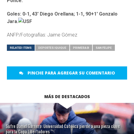
Ponce.
Goles: 0-1, 43′ Diego Orellana; 1-1, 90+1′ Gonzalo
Jara.
ANFP/Fotografías: Jaime Gómez
RELATED ITEMS
DEPORTES IQUIQUE
PRIMERA B
SAN FELIPE
PINCHE PARA AGREGAR SU COMENTARIO
MÁS DE DESTACADOS
Sufre Daniel Garnero: Universidad Católica pierde a una pieza clave
para la Copa Libertadores