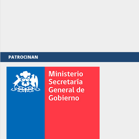
PATROCINAN
rno