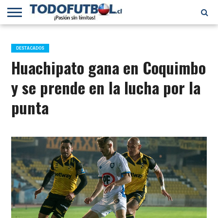
PRIMERA
DIVISIÓN
PRIMERA
SELECCIÓN
CHILENOS
FÚTBOL
B
CHILENA
EN EL
INTERNACIONAL
DESTACADOS
MUNDO
Huachipato gana en Coquimbo
y se prende en la lucha por la
punta