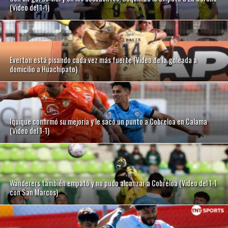
(Video del 1-1)
Everton está pisando cada vez más fuerte (Video de la goleada a
domicilio a Huachipato)
Iquique confirmó su mejoría y le sacó un punto a Cobreloa en Calama
(Video del 1-1)
Wanderers también empató y no pudo alcanzar a Cobreloa (Video del 1-1
con San Marcos)