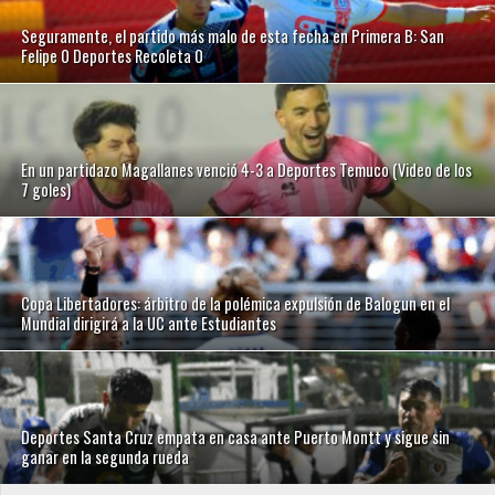
Seguramente, el partido más malo de esta fecha en Primera B: San
Felipe 0 Deportes Recoleta 0
En un partidazo Magallanes venció 4-3 a Deportes Temuco (Video de los
7 goles)
Copa Libertadores: árbitro de la polémica expulsión de Balogun en el
Mundial dirigirá a la UC ante Estudiantes
Deportes Santa Cruz empata en casa ante Puerto Montt y sigue sin
ganar en la segunda rueda