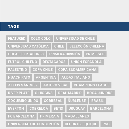
TAGS
FEATURED
COLO COLO
UNIVERSIDAD DE CHILE
UNIVERSIDAD CATÓLICA
CHILE
SELECCIÓN CHILENA
COPA LIBERTADORES
PRIMERA DIVISIÓN
PRIMERA B
FUTBOL CHILENO
DESTACADOS
UNIÓN ESPAÑOLA
PALESTINO
COPA CHILE
COPA SUDAMERICANA
HUACHIPATO
ARGENTINA
AUDAX ITALIANO
ALEXIS SÁNCHEZ
ARTURO VIDAL
CHAMPIONS LEAGUE
RIVER PLATE
O'HIGGINS
REAL MADRID
BOCA JUNIORS
COQUIMBO UNIDO
COBRESAL
ÑUBLENSE
BRASIL
EVERTON
COBRELOA
BETIS
URUGUAY
BARCELONA
FC BARCELONA
PRIMERA A
MAGALLANES
UNIVERSIDAD DE CONCEPCIÓN
DEPORTES IQUIQUE
PSG