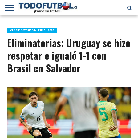
PRIMERA
DIVISIÓN
PRIMERA
SELECCIÓN
CHILENOS
FÚTBOL
B
CHILENA
EN EL
INTERNACIONAL
CLASIFICATORIAS MUNDIAL 2026
MUNDO
Eliminatorias: Uruguay se hizo
respetar e igualó 1-1 con
Brasil en Salvador