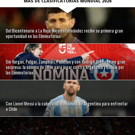
MÁS DE CLASIFICATORIAS MUNDIAL 2026
Del Bicentenario a La Roja: Nicolás Fernández recibe su primera gran
oportunidad en las Eliminatorias
Sin Vargas, Pulgar, Zampedri, Palacios y con Rodrigo Ureña como gran
sorpresa: la nómina de Chile para jugar contra Argentina y Bolivia por
las Eliminatorias
Con Lionel Messi a la cabeza: la prenómina de Argentina para enfrentar
a Chile