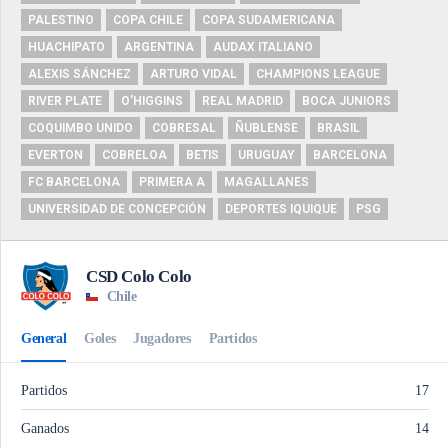
PALESTINO
COPA CHILE
COPA SUDAMERICANA
HUACHIPATO
ARGENTINA
AUDAX ITALIANO
ALEXIS SÁNCHEZ
ARTURO VIDAL
CHAMPIONS LEAGUE
RIVER PLATE
O'HIGGINS
REAL MADRID
BOCA JUNIORS
COQUIMBO UNIDO
COBRESAL
ÑUBLENSE
BRASIL
EVERTON
COBRELOA
BETIS
URUGUAY
BARCELONA
FC BARCELONA
PRIMERA A
MAGALLANES
UNIVERSIDAD DE CONCEPCIÓN
DEPORTES IQUIQUE
PSG