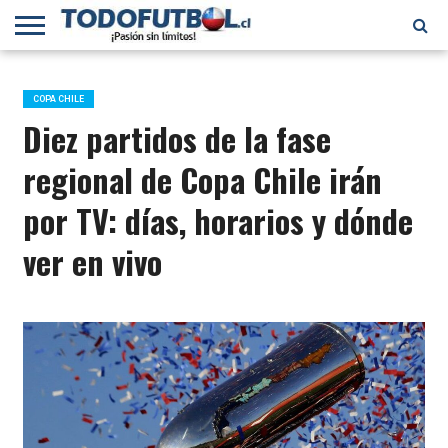
PRIMERA
DIVISIÓN
PRIMERA
SELECCIÓN
CHILENOS
FÚTBOL
B
CHILENA
EN EL
INTERNACIONAL
COPA CHILE
MUNDO
Diez partidos de la fase
regional de Copa Chile irán
por TV: días, horarios y dónde
ver en vivo