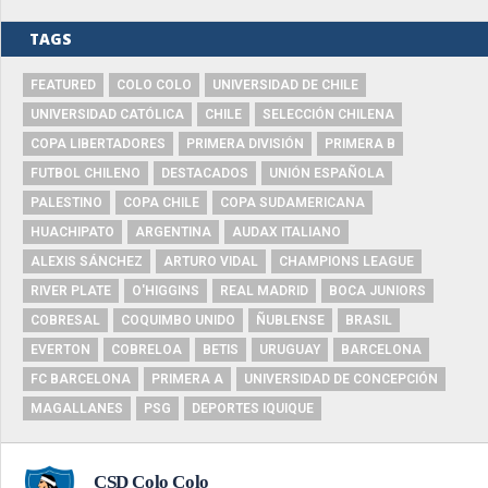
TAGS
FEATURED
COLO COLO
UNIVERSIDAD DE CHILE
UNIVERSIDAD CATÓLICA
CHILE
SELECCIÓN CHILENA
COPA LIBERTADORES
PRIMERA DIVISIÓN
PRIMERA B
FUTBOL CHILENO
DESTACADOS
UNIÓN ESPAÑOLA
PALESTINO
COPA CHILE
COPA SUDAMERICANA
HUACHIPATO
ARGENTINA
AUDAX ITALIANO
ALEXIS SÁNCHEZ
ARTURO VIDAL
CHAMPIONS LEAGUE
RIVER PLATE
O'HIGGINS
REAL MADRID
BOCA JUNIORS
COBRESAL
COQUIMBO UNIDO
ÑUBLENSE
BRASIL
EVERTON
COBRELOA
BETIS
URUGUAY
BARCELONA
FC BARCELONA
PRIMERA A
UNIVERSIDAD DE CONCEPCIÓN
MAGALLANES
PSG
DEPORTES IQUIQUE