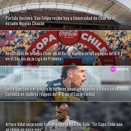
Partido decisivo: San Felipe recibe hoy a Universidad de Chile en el
estadio Nicolás Chauán
Resultados de la Copa Chile: en el norte mandaron los equipos de la B y
en el Sur los de la Liga de Primera
Entre San Luis y el árbitro le hicieron pasar un papelón a Universidad
Católica en Quillota (Videos del 4-0 en el Lucio Fariña)
Arturo Vidal sorprende tras el empate de Colo Colo: “En Copa Chile uno
se relaja un poco más”