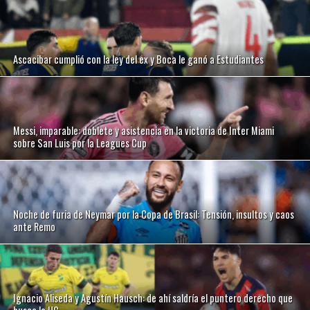
Ascacibar cumplió con la ley del ex y Boca le ganó a Estudiantes
Messi, imparable: doblete y asistencia en la victoria de Inter Miami
sobre San Luis por la Leagues Cup
Noche de furia de Neymar por la Copa de Brasil: Tensión, insultos y caos
ante Remo
Ignacio Aliseda y Agustín Hausch: de ahí saldría el puntero derecho que