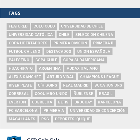
TAGS
FEATURED
COLO COLO
UNIVERSIDAD DE CHILE
UNIVERSIDAD CATÓLICA
CHILE
SELECCIÓN CHILENA
COPA LIBERTADORES
PRIMERA DIVISIÓN
PRIMERA B
FUTBOL CHILENO
DESTACADOS
UNIÓN ESPAÑOLA
PALESTINO
COPA CHILE
COPA SUDAMERICANA
HUACHIPATO
ARGENTINA
AUDAX ITALIANO
ALEXIS SÁNCHEZ
ARTURO VIDAL
CHAMPIONS LEAGUE
RIVER PLATE
O'HIGGINS
REAL MADRID
BOCA JUNIORS
COBRESAL
COQUIMBO UNIDO
ÑUBLENSE
BRASIL
EVERTON
COBRELOA
BETIS
URUGUAY
BARCELONA
FC BARCELONA
PRIMERA A
UNIVERSIDAD DE CONCEPCIÓN
MAGALLANES
PSG
DEPORTES IQUIQUE