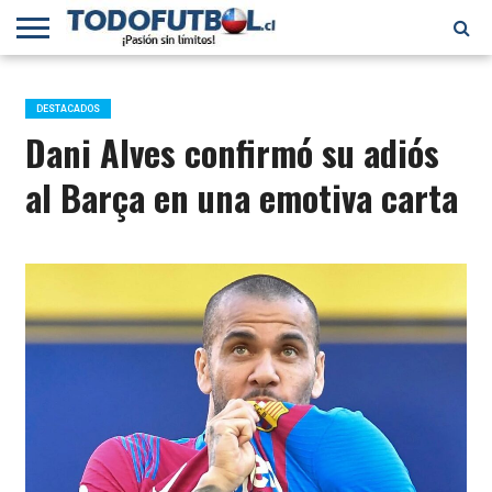
PRIMERA
DIVISIÓN
PRIMERA
SELECCIÓN
CHILENOS
FÚTBOL
B
CHILENA
EN EL
INTERNACIONAL
DESTACADOS
MUNDO
Dani Alves confirmó su adiós
al Barça en una emotiva carta