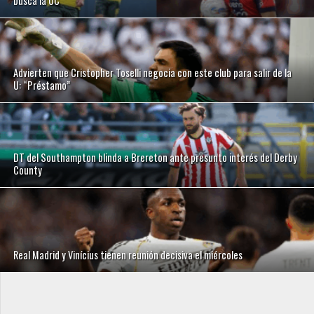
busca la UC
Advierten que Cristopher Toselli negocia con este club para salir de la
U: “Préstamo”
DT del Southampton blinda a Brereton ante presunto interés del Derby
County
Real Madrid y Vinícius tienen reunión decisiva el miércoles