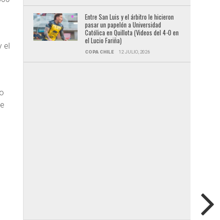
Entre San Luis y el árbitro le hicieron
pasar un papelón a Universidad
Católica en Quillota (Videos del 4-0 en
el Lucio Fariña)
 el
COPA CHILE
12 JULIO, 2026
mo
de