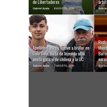
de Libertadores
árbit
Gabriel Ayala
8 AGOSTO, 2026
Gabrie
LEER MÁS
Rodri
Apellido Caszely vuelve a brillar en
Mundi
Colo Colo: nieto de leyenda alba
Barc
anotó golazo de chilena a la UC
euro
Gabriel Ayala
7 AGOSTO, 2026
Sol Ga