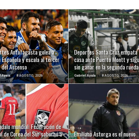
LEER MÁS
LEER MÁS
rtes Antofagasta golea a
Deportes Santa Cruz empata 
 Española y escala al tercer
casa ante Puerto Montt y sig
r del Ascenso
sin ganar en la segunda rueda
l Ayala
8 AGOSTO, 2026
Gabriel Ayala
8 AGOSTO, 2026
LEER MÁS
LEER MÁS
ndalo mundial: Federación de
l de Corea del Sur sobornó a
Emiliano Astorga es el nuevo