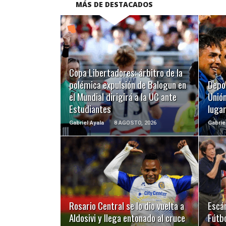
MÁS DE DESTACADOS
LEER MÁS
Copa Libertadores: árbitro de la
polémica expulsión de Balogun en
Depo
el Mundial dirigirá a la UC ante
Unión
Estudiantes
luga
Gabriel Ayala
8 AGOSTO, 2026
Gabrie
LEER MÁS
Rosario Central se lo dio vuelta a
Escá
Aldosivi y llega entonado al cruce
Fútbo