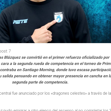
post:
7
s Blázquez se convirtió en el primer refuerzo oficializado por
 cara a la segunda rueda de competencia en el torneo de Prim
ncontraba en Santiago Morning, donde tuvo escasa participació
su salida pensando en obtener mayor presencia en cancha en l
segunda parte de competencia.
 central fue anunciado por los «dragones celestes» a través de l
z pudo emigrar a otro elenco del ascenso al no completar los 