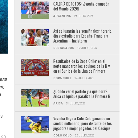
GALERÍA DE FOTOS: ¡España campeón
del Mundo 2026!
ARGENTINA
19 JULIO, 2026
Así se jugarán las semifinales: horario,
día y estadio para España- Francia y
Argentina – Inglaterra
DESTACADOS
12 JULIO, 2026
Resultados de la Copa Chile: en el
norte mandaron los equipos de la B y
en el Sur los de la Liga de Primera
era
COPA CHILE
14 JULIO, 2026
n,
¿Dónde ver el partido y a qué hora?:
a
Arica vs Iquique paraliza la Primera B
ARICA
31 JULIO, 2026
as
Vozinha llega a Colo Colo ganando un
sueldo millonario, pero distante de los
jugadores mejor pagados del Cacique
COLO COLO
26 JULIO, 2026
360