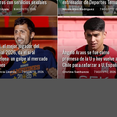
ros con servicios sexuales
entrenador de Deportes Tem
l Ayala
8 AGOSTO, 2026
Nissin Alvo Rodríguez
7 AGOSTO, 2
LEER MÁS
LEER MÁS
, el mejor jugador del
al 2026, da el sí al
Ángelo Araos se fue como
elona: un golpe al mercado
promesa de la U y hoy vuelve 
peo
Chile para reforzar a U. Españ
rcia Lineros
7 AGOSTO, 2026
Cristina Sanhueza
7 AGOSTO, 2026