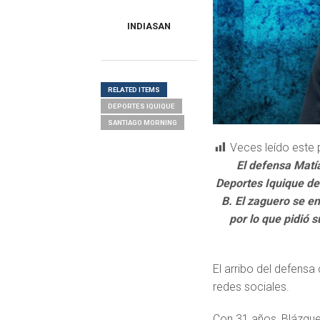
INDIASAN
RELATED ITEMS
DEPORTES IQUIQUE
SANTIAGO MORNING
Veces leído este 
El defensa Matía
Deportes Iquique de
B. El zaguero se e
por lo que pidió 
El arribo del defensa
redes sociales.
Con 31 años, Blázque