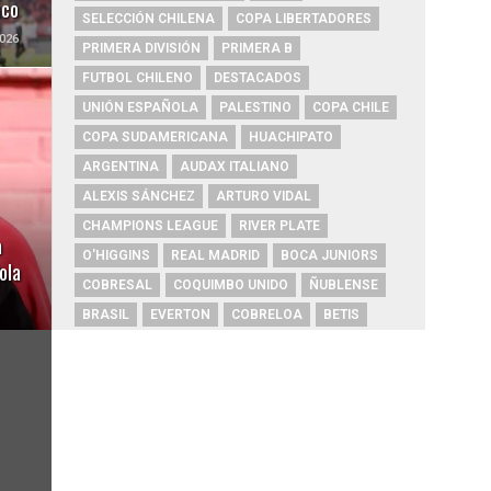
uco
SELECCIÓN CHILENA
COPA LIBERTADORES
026
PRIMERA DIVISIÓN
PRIMERA B
FUTBOL CHILENO
DESTACADOS
UNIÓN ESPAÑOLA
PALESTINO
COPA CHILE
COPA SUDAMERICANA
HUACHIPATO
ARGENTINA
AUDAX ITALIANO
ALEXIS SÁNCHEZ
ARTURO VIDAL
CHAMPIONS LEAGUE
RIVER PLATE
a
O'HIGGINS
REAL MADRID
BOCA JUNIORS
ola
COBRESAL
COQUIMBO UNIDO
ÑUBLENSE
BRASIL
EVERTON
COBRELOA
BETIS
URUGUAY
BARCELONA
FC BARCELONA
PRIMERA A
UNIVERSIDAD DE CONCEPCIÓN
MAGALLANES
PSG
DEPORTES IQUIQUE