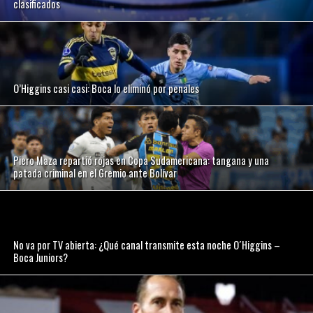
clasificados
O’Higgins casi casi: Boca lo eliminó por penales
Piero Maza repartió rojas en Copa Sudamericana: tangana y una
patada criminal en el Gremio ante Bolívar
No va por TV abierta: ¿Qué canal transmite esta noche O´Higgins –
Boca Juniors?