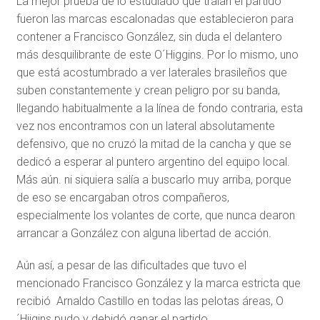
La mejor prueba de lo estudiado que traían el partido
fueron las marcas escalonadas que establecieron para
contener a Francisco González, sin duda el delantero
más desquilibrante de este O´Higgins. Por lo mismo, uno
que está acostumbrado a ver laterales brasileños que
suben constantemente y crean peligro por su banda,
llegando habitualmente a la línea de fondo contraria, esta
vez nos encontramos con un lateral absolutamente
defensivo, que no cruzó la mitad de la cancha y que se
dedicó a esperar al puntero argentino del equipo local.
Más aún. ni siquiera salía a buscarlo muy arriba, porque
de eso se encargaban otros compañeros,
especialmente los volantes de corte, que nunca dearon
arrancar a González con alguna libertad de acción.
Aún así, a pesar de las dificultades que tuvo el
mencionado Francisco González y la marca estricta que
recibió Arnaldo Castillo en todas las pelotas áreas, O
´Hiigins pudo y debidó ganar el partido.