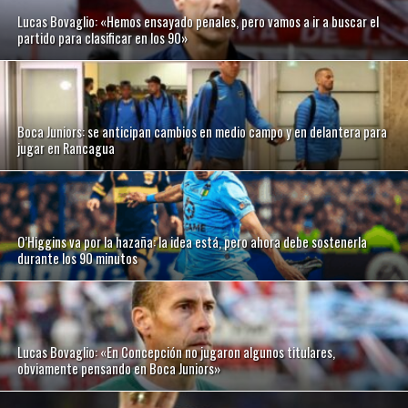
Lucas Bovaglio: «Hemos ensayado penales, pero vamos a ir a buscar el
partido para clasificar en los 90»
Boca Juniors: se anticipan cambios en medio campo y en delantera para
jugar en Rancagua
O’Higgins va por la hazaña: la idea está, pero ahora debe sostenerla
durante los 90 minutos
Lucas Bovaglio: «En Concepción no jugaron algunos titulares,
obviamente pensando en Boca Juniors»