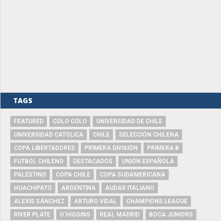
TAGS
FEATURED
COLO COLO
UNIVERSIDAD DE CHILE
UNIVERSIDAD CATÓLICA
CHILE
SELECCIÓN CHILENA
COPA LIBERTADORES
PRIMERA DIVISIÓN
PRIMERA B
FUTBOL CHILENO
DESTACADOS
UNIÓN ESPAÑOLA
PALESTINO
COPA CHILE
COPA SUDAMERICANA
HUACHIPATO
ARGENTINA
AUDAX ITALIANO
ALEXIS SÁNCHEZ
ARTURO VIDAL
CHAMPIONS LEAGUE
RIVER PLATE
O'HIGGINS
REAL MADRID
BOCA JUNIORS