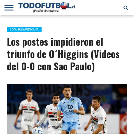
PRIMERA
DIVISIÓN
PRIMERA
SELECCIÓN
CHILENOS
FÚTBOL
B
CHILENA
EN EL
INTERNACIONAL
COPA SUDAMERICANA
MUNDO
Los postes impidieron el
triunfo de O´Higgins (Videos
del 0-0 con Sao Paulo)