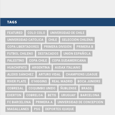
TAGS
FEATURED
COLO COLO
UNIVERSIDAD DE CHILE
UNIVERSIDAD CATÓLICA
CHILE
SELECCIÓN CHILENA
COPA LIBERTADORES
PRIMERA DIVISIÓN
PRIMERA B
FUTBOL CHILENO
DESTACADOS
UNIÓN ESPAÑOLA
PALESTINO
COPA CHILE
COPA SUDAMERICANA
HUACHIPATO
ARGENTINA
AUDAX ITALIANO
ALEXIS SÁNCHEZ
ARTURO VIDAL
CHAMPIONS LEAGUE
RIVER PLATE
O'HIGGINS
REAL MADRID
BOCA JUNIORS
COBRESAL
COQUIMBO UNIDO
ÑUBLENSE
BRASIL
EVERTON
COBRELOA
BETIS
URUGUAY
BARCELONA
FC BARCELONA
PRIMERA A
UNIVERSIDAD DE CONCEPCIÓN
MAGALLANES
PSG
DEPORTES IQUIQUE