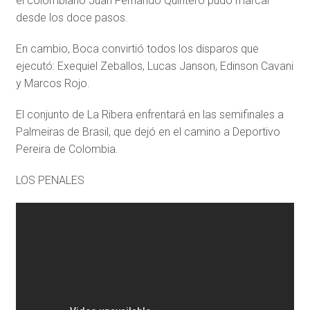
el colombiano Juan Fernando Quintero pudo marcar
desde los doce pasos.
En cambio, Boca convirtió todos los disparos que
ejecutó: Exequiel Zeballos, Lucas Janson, Edinson Cavani
y Marcos Rojo.
El conjunto de La Ribera enfrentará en las semifinales a
Palmeiras de Brasil, que dejó en el camino a Deportivo
Pereira de Colombia.
LOS PENALES