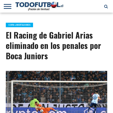
PRIMERA
DIVISIÓN
PRIMERA
SELECCIÓN
CHILENOS
FÚTBOL
B
CHILENA
EN EL
INTERNACIONAL
COPA LIBERTADORES
MUNDO
El Racing de Gabriel Arias
eliminado en los penales por
Boca Juniors