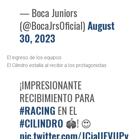
— Boca Juniors
(@BocaJrsOficial)
August
30, 2023
El ingreso de los equipos
El Cilindro estalla al recibir a los protagonistas.
¡IMPRESIONANTE
RECIBIMIENTO PARA
#RACING
EN EL
#CILINDRO
🏟! 😍
pic.twitter.com/JCiaUEVUPv