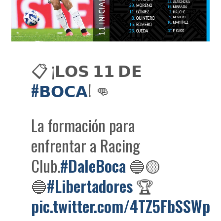
📋 ¡𝗟𝗢𝗦 𝟭𝟭 𝗗𝗘
#𝗕𝗢𝗖𝗔
! 👊
La formación para
enfrentar a Racing
Club.
#DaleBoca
🔵🟡
🔵
#Libertadores
🏆
pic.twitter.com/4TZ5FbSSWp