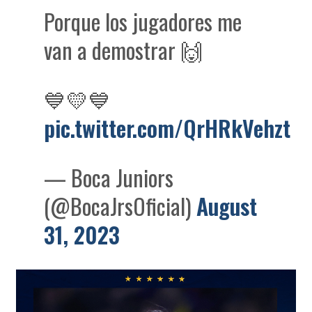
Porque los jugadores me
van a demostrar 🙌
💙💛💙
pic.twitter.com/QrHRkVehzt
— Boca Juniors
(@BocaJrsOficial)
August
31, 2023