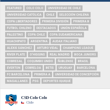
FEATURED
COLO COLO
UNIVERSIDAD DE CHILE
UNIVERSIDAD CATÓLICA
CHILE
SELECCIÓN CHILENA
COPA LIBERTADORES
PRIMERA DIVISIÓN
PRIMERA B
FUTBOL CHILENO
DESTACADOS
UNIÓN ESPAÑOLA
PALESTINO
COPA CHILE
COPA SUDAMERICANA
HUACHIPATO
ARGENTINA
AUDAX ITALIANO
ALEXIS SÁNCHEZ
ARTURO VIDAL
CHAMPIONS LEAGUE
RIVER PLATE
O'HIGGINS
REAL MADRID
BOCA JUNIORS
COBRESAL
COQUIMBO UNIDO
ÑUBLENSE
BRASIL
EVERTON
COBRELOA
BETIS
URUGUAY
BARCELONA
FC BARCELONA
PRIMERA A
UNIVERSIDAD DE CONCEPCIÓN
MAGALLANES
PSG
DEPORTES IQUIQUE