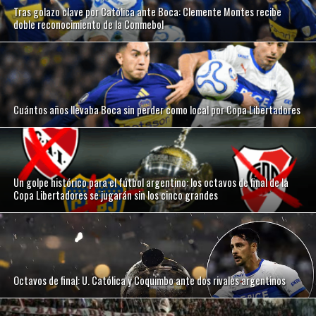
Tras golazo clave por Católica ante Boca: Clemente Montes recibe
doble reconocimiento de la Conmebol
Cuántos años llevaba Boca sin perder como local por Copa Libertadores
Un golpe histórico para el fútbol argentino: los octavos de final de la
Copa Libertadores se jugarán sin los cinco grandes
Octavos de final: U. Católica y Coquimbo ante dos rivales argentinos