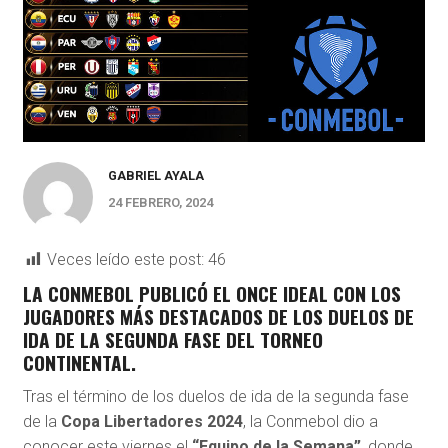
GABRIEL AYALA
24 FEBRERO, 2024
Veces leído este post:
46
LA CONMEBOL PUBLICÓ EL ONCE IDEAL CON LOS
JUGADORES MÁS DESTACADOS DE LOS DUELOS DE
IDA DE LA SEGUNDA FASE DEL TORNEO
CONTINENTAL.
Tras el término de los duelos de ida de la segunda fase
de la
Copa Libertadores 2024
, la Conmebol dio a
conocer este viernes el
“Equipo de la Semana”
, donde