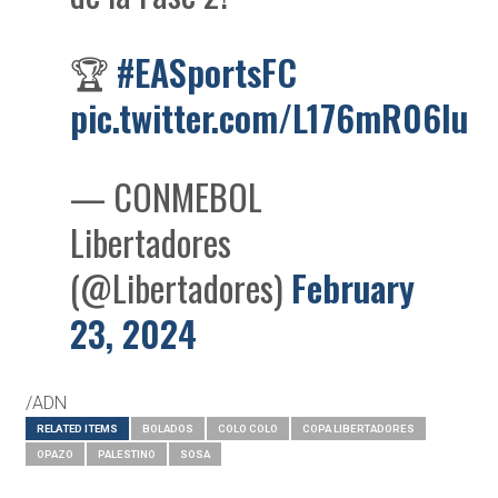
🏆
#EASportsFC
pic.twitter.com/L176mR06Iu
— CONMEBOL
Libertadores
(@Libertadores)
February
23, 2024
/ADN
RELATED ITEMS
BOLADOS
COLO COLO
COPA LIBERTADORES
OPAZO
PALESTINO
SOSA