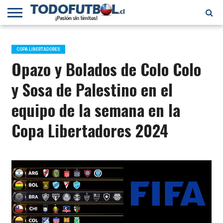
PRIMERA
DIVISIÓN
PRIMERA
SELECCIÓN
CHILENOS
FÚTBOL
B
CHILENA
EN EL
INTERNACIONAL
COPA LIBERTADORES
MUNDO
Opazo y Bolados de Colo Colo
y Sosa de Palestino en el
equipo de la semana en la
Copa Libertadores 2024