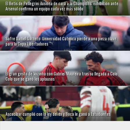
El Betis de Pellegrini ilusiona de cara a la Champions: exhibición ante
Arsenal confirma un equipo cada vez más sólido
Sufre Daniel Garnero: Universidad Católica pierde a una pieza clave
para la Copa Libertadores
El gran gesto de Vozinha con Gabriel Maureira tras su llegada a Colo
Colo que se ganó los aplausos
Ascacibar cumplió con la ley del ex y Boca le ganó a Estudiantes