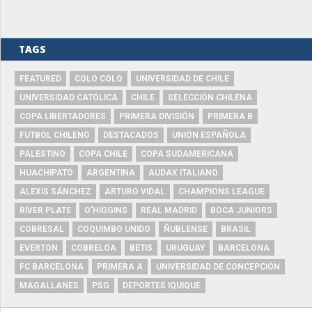
TAGS
FEATURED
COLO COLO
UNIVERSIDAD DE CHILE
UNIVERSIDAD CATÓLICA
CHILE
SELECCIÓN CHILENA
COPA LIBERTADORES
PRIMERA DIVISIÓN
PRIMERA B
FUTBOL CHILENO
DESTACADOS
UNIÓN ESPAÑOLA
PALESTINO
COPA CHILE
COPA SUDAMERICANA
HUACHIPATO
ARGENTINA
AUDAX ITALIANO
ALEXIS SÁNCHEZ
ARTURO VIDAL
CHAMPIONS LEAGUE
RIVER PLATE
O'HIGGINS
REAL MADRID
BOCA JUNIORS
COBRESAL
COQUIMBO UNIDO
ÑUBLENSE
BRASIL
EVERTON
COBRELOA
BETIS
URUGUAY
BARCELONA
FC BARCELONA
PRIMERA A
UNIVERSIDAD DE CONCEPCIÓN
MAGALLANES
PSG
DEPORTES IQUIQUE