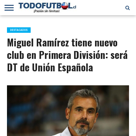
PRIMERA
DIVISIÓN
PRIMERA
SELECCIÓN
CHILENOS
FÚTBOL
B
CHILENA
EN EL
INTERNACIONAL
DESTACADOS
MUNDO
Miguel Ramírez tiene nuevo
club en Primera División: será
DT de Unión Española