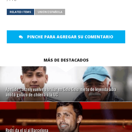
RELATED ITEMS
UNIÓN ESPAÑOLA
PINCHE PARA AGREGAR SU COMENTARIO
MÁS DE DESTACADOS
Apellido Caszely vuelve a brillar en Colo Colo: nieto de leyenda alba
anotó golazo de chilena a la UC
Rodri da el sí al Barcelona