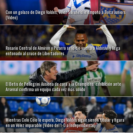
Con un golazo de Diego Valdes, Vélez Sarsfield le empató a Boca Juniors
(Video)
Rosario Central de Almiron y Pizarro se lo dio vuelta a Aldosivi y llega
entonado al cruce de Libertadores
El Betis de Pellegrini ilusiona de cara a la Champions: exhibición ante
Arsenal confirma un equipo cada vez más sólido
Mientras Colo Colo lo espera, Diego Valdés sigue siendo titular y figura
en un Vélez imparable (Video del 1-0 a Independiente)