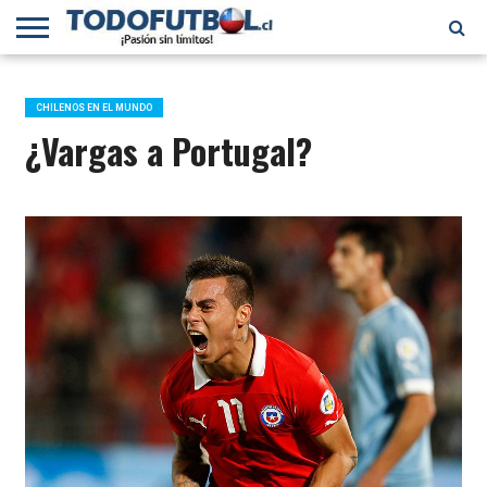
PRIMERA
DIVISIÓN
PRIMERA
SELECCIÓN
CHILENOS
FÚTBOL
B
CHILENA
EN EL
INTERNACIONAL
CHILENOS EN EL MUNDO
MUNDO
¿Vargas a Portugal?