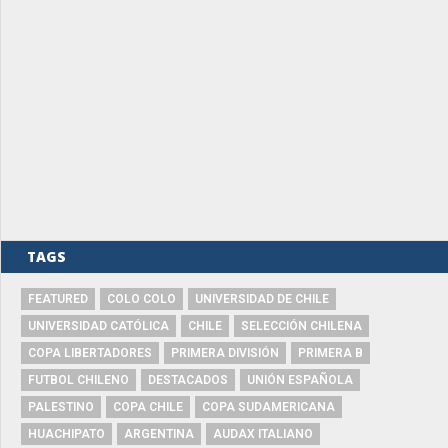
TAGS
FEATURED
COLO COLO
UNIVERSIDAD DE CHILE
UNIVERSIDAD CATÓLICA
CHILE
SELECCIÓN CHILENA
COPA LIBERTADORES
PRIMERA DIVISIÓN
PRIMERA B
FUTBOL CHILENO
DESTACADOS
UNIÓN ESPAÑOLA
PALESTINO
COPA CHILE
COPA SUDAMERICANA
HUACHIPATO
ARGENTINA
AUDAX ITALIANO