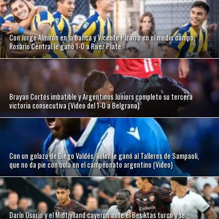
Con Jorge Almirón en la banca y Vicente Pizarro en el medio campo,
Rosario Central le ganó 1-0 a River Plate
Brayan Cortés imbatible y Argentinos Juniors completo su tercera
victoria consecutiva (Video del 1-0 a Belgrano)
Con un golazo de Diego Valdés, Vélez le ganó al Talleres de Sampaoli,
que no da pie con bola en el campeonato argentino (Video)
Darío Osorio y el Midtjylland cayeron ante el Besiktas turco y se