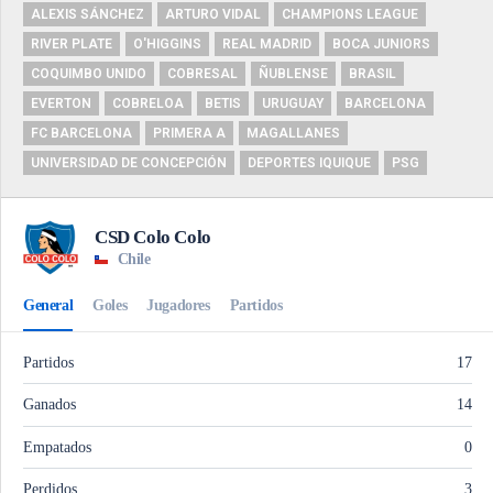
ALEXIS SÁNCHEZ
ARTURO VIDAL
CHAMPIONS LEAGUE
RIVER PLATE
O'HIGGINS
REAL MADRID
BOCA JUNIORS
COQUIMBO UNIDO
COBRESAL
ÑUBLENSE
BRASIL
EVERTON
COBRELOA
BETIS
URUGUAY
BARCELONA
FC BARCELONA
PRIMERA A
MAGALLANES
UNIVERSIDAD DE CONCEPCIÓN
DEPORTES IQUIQUE
PSG