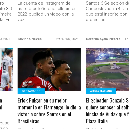
ro
La cuenta de Instagram del
Santos 6 Selección d
nfo 3-0
astro brasileño que falleció en
Checoslovaquia 4. Un 
imeira,
2022, publicó un video con la
que está inscrito con 
ta. En
voz...
oro en los...
O, 2025
Silvinho Neves
29 ENERO, 2025
Gerardo Ayala Pizarro
17
LEER MÁS
LEER MÁS
DESTACADOS
AUDAX ITALIANO
n
Erick Pulgar en su mejor
El goleador Gonzalo 
al
momento en Flamengo: le dio la
quiere conocer al soli
victoria sobre Santos en el
hincha de Audax que f
Brasileirao
Plaza Italia
 pase
rson