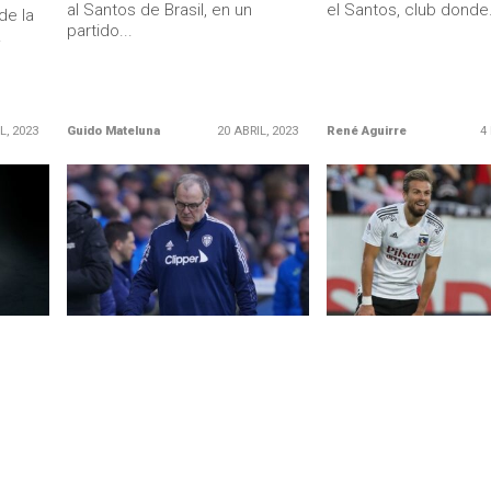
al Santos de Brasil, en un
el Santos, club donde.
de la
partido...
.
L, 2023
Guido Mateluna
20 ABRIL, 2023
René Aguirre
4
LEER MÁS
LEER MÁS
DESTACADOS
COLO COLO
u club
Bielsa, otra vez, en la mira del
Se repite la historia:
Santos
Santos se está tran
en el nuevo Nicolás Bl
ió una
El rosarino está en los planes
Colo Colo
del Peixe, quien lo quiso
asó
contratar en 2013. Marcelo
El delantero venezola
Bielsa figura en...