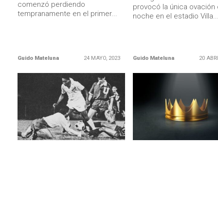
comenzó perdiendo
provocó la única ovación 
tempranamente en el primer...
noche en el estadio Villa..
Guido Mateluna
24 MAYO, 2023
Guido Mateluna
20 ABRI
LEER MÁS
LEER MÁS
UNIVERSIDAD DE CHILE
BRASIL
La U no podía ser menos y
El homenaje del Santos, s
recordó los épicos partidos del
de siempre, a Pelé
Ballet Azul contra el Santos de
El conjunto brasileño sub
Pelé (Videos)
foto de una corona para
recordar a O Rei, quien p
La historia del Ballet Azul está
casi...