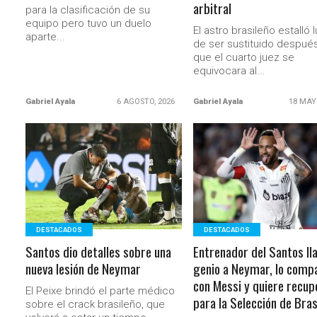
arbitral
para la clasificación de su
equipo pero tuvo un duelo
El astro brasileño estalló 
aparte...
de ser sustituido despué
que el cuarto juez se
equivocara al...
Gabriel Ayala
6 AGOSTO, 2026
Gabriel Ayala
18 MAY
LEER MÁS
LEER MÁS
DESTACADOS
DESTACADOS
Santos dio detalles sobre una
Entrenador del Santos l
nueva lesión de Neymar
genio a Neymar, lo comp
con Messi y quiere recup
El Peixe brindó el parte médico
para la Selección de Bras
sobre el crack brasileño, que