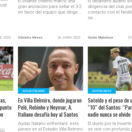
El volante chileno marcó una
El delantero audino sol
cial
gran anotación para sellar el 3-2
dirigencia del club p
en favor del equipo que dirige...
contacto con el fanát
se...
E, 2023
Silvinho Neves
26 JUNIO, 2023
Guido Mateluna
29
LEER MÁS
LEER MÁS
AUDAX ITALIANO
DESTACADOS
as,
En Villa Belmiro, donde jugaron
Soteldo y el peso de 
 punto
Pelé, Robinho y Neymar, A.
“10″ del Santos: “Pa
on
Italiano desafía hoy al Santos
nadie nunca se olvide
Audax Italiano enfrentará este
El duelo por la muerte
jueves en el Estadio Villa Belmiro
se vive con profundo
PSG