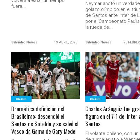
volverá a estar un tiempo
Neymar anotó un verdade
fuera...
golazo olímpico en el triu
de Santos ante Inter de L
por el Campeonato Paulis
la rueda de...
Silvinho Neves
19 ABRIL, 2025
Silvinho Neves
25 FEBRER
LEER MÁS
LEER MÁS
BRASIL
BRASIL
Dramática definición del
Charles Aránguiz fue gra
Brasileirao: descendió el
figura en el 7-1 del Inter 
Santos de Soteldo y se salvó el
Santos
Vasco da Gama de Gary Medel
El volante chileno, con un
de zurda asistió a Wande