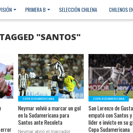
VISIÓN
PRIMERA B
SELECCIÓN CHILENA
CHILENOS E
 TAGGED "SANTOS"
LEER MÁS
LEER MÁS
COPA SUDAMERICANA
COPA SUDAMERICANA
e
Neymar volvió a marcar un gol
San Lorenzo de Gusta
:
en la Sudamericana para
empató con Santos y
Santos ante Recoleta
líder e invicto en su 
 error
Copa Sudamericana
Ministerio Secretaría Gener
Neymar abrió el marcador