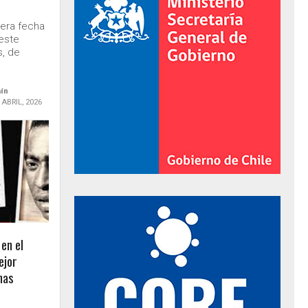
cera fecha
este
s, de
aín
 ABRIL, 2026
al de Gobierno
en el
ejor
has