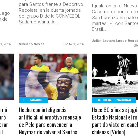
para Santos frente a Deportivo
Igualaron en el Nuevo
Recoleta, en la cuarta jornada
Gasómetro por la ter
luego
del grupo D de la CONMEBOL
San Lorenzo empató 
s de
Sudamericana. A...
martes 1-1 con Santo
Brasil,...
Julian Lautaro Luque Beso
O, 2026
Silvinho Neves
6 MAYO, 2026
29
LEER MÁS
LEER MÁS
Ministerio Secretaría Gener
DESTACADOS
FÚTBOL INTERNACIONAL
lamó
Hecho con inteligencia
Hace 60 años se jugó 
aró
artificial: el emotivo mensaje
Estadio Nacional el m
erar
de Pele para convencer a
partido visto en canc
il
Neymar de volver al Santos
chilenas (Video)