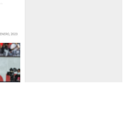
..
 ENERO, 2023
 Christian
sformando
andi de
no tiene