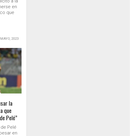
icitó a la
onerse en
ico que
 MAYO, 2023
usar la
ra que
 de Pelé”
 de Pelé
 pesar en