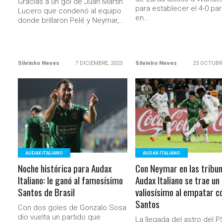
Gracias a un gol de Juan Martín
para establecer el 4-0 par
Lucero que condenó al equipo
en...
donde brillaron Pelé y Neymar,...
Silvinho Neves
7 DICIEMBRE, 2023
Silvinho Neves
23 OCTUBR
LEER MÁS
LEER MÁS
AUDAX ITALIANO
AUDAX ITALIANO
Noche histórica para Audax
Con Neymar en las tribun
Italiano: le ganó al famosísimo
Audax Italiano se trae un
Santos de Brasil
valiosísimo al empatar c
Santos
Con dos goles de Gonzalo Sosa
dio vuelta un partido que
La llegada del astro del 