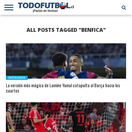
PRIMERA
DIVISIÓN
PRIMERA
SELECCIÓN
CHILENOS
FÚTBOL
ALL POSTS TAGGED "BENFICA"
B
CHILENA
EN EL
INTERNACIONAL
MUNDO
DESTACADOS
La versión más mágica de Lamine Yamal catapulta al Barça hacia los
cuartos