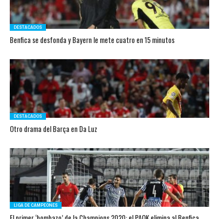
DESTACADOS
Benfica se desfonda y Bayern le mete cuatro en 15 minutos
DESTACADOS
Otro drama del Barça en Da Luz
LIGA DE CAMPEONES
El primer ‘bombazo’ de la Champions 2020: el PAOK elimina al Benfica