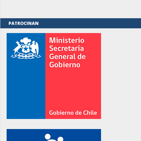
PATROCINAN
rno
rno