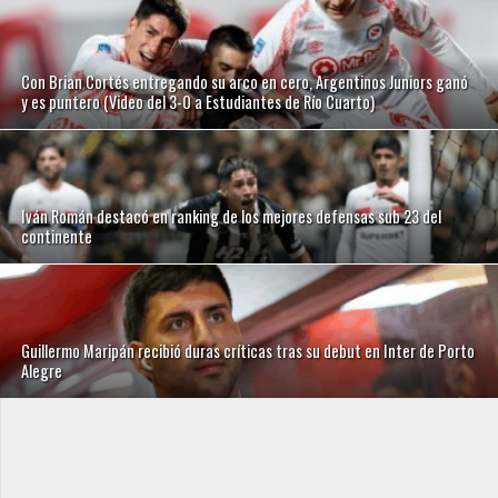
Con Brian Cortés entregando su arco en cero, Argentinos Juniors ganó
y es puntero (Video del 3-0 a Estudiantes de Río Cuarto)
Iván Román destacó en ranking de los mejores defensas sub 23 del
continente
Guillermo Maripán recibió duras críticas tras su debut en Inter de Porto
Alegre