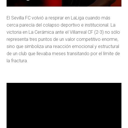
El
Sevilla FC
volvió a respirar en
LaLiga
cuando más
cerca parecía del colapso deportivo e institucional. La
victoria en La Cerámica ante el
Villarreal CF
(2-3) no sólo
representa tres puntos de un valor competitivo enorme,
sino que simboliza una reacción emocional y estructural
de un club que llevaba meses transitando por el límite de
la fractura.