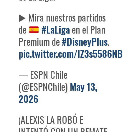
▶️
Mira nuestros partidos
de
#LaLiga
en el Plan
Premium de
#DisneyPlus
.
pic.twitter.com/IZ3s5586NB
— ESPN Chile
(@ESPNChile)
May 13,
2026
¡ALEXIS LA ROBÓ E
INTENTÓ CON UN REMATE