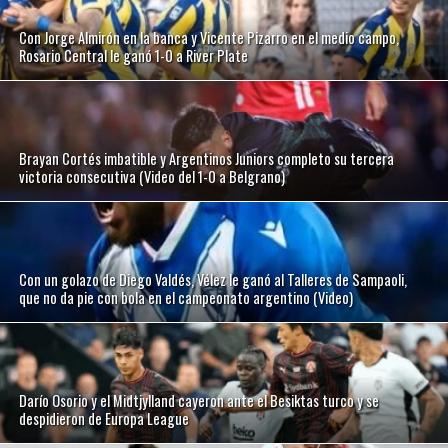
Con Jorge Almirón en la banca y Vicente Pizarro en el medio campo,
Rosario Central le ganó 1-0 a River Plate
Brayan Cortés imbatible y Argentinos Juniors completo su tercera
victoria consecutiva (Video del 1-0 a Belgrano)
Con un golazo de Diego Valdés, Vélez le ganó al Talleres de Sampaoli,
que no da pie con bola en el campeonato argentino (Video)
Darío Osorio y el Midtjylland cayeron ante el Besiktas turco y se
despidieron de Europa League