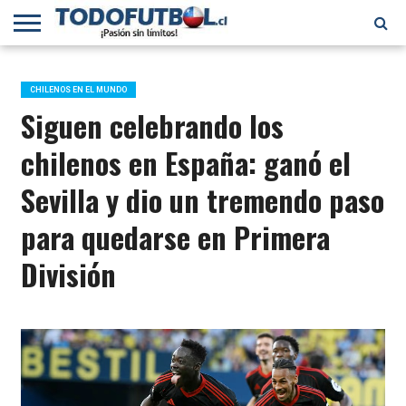
PRIMERA
DIVISIÓN
PRIMERA
SELECCIÓN
CHILENOS
FÚTBOL
B
CHILENA
EN EL
INTERNACIONAL
CHILENOS EN EL MUNDO
MUNDO
Siguen celebrando los
chilenos en España: ganó el
Sevilla y dio un tremendo paso
para quedarse en Primera
División