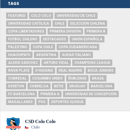
TAGS
FEATURED
COLO COLO
UNIVERSIDAD DE CHILE
UNIVERSIDAD CATÓLICA
CHILE
SELECCIÓN CHILENA
COPA LIBERTADORES
PRIMERA DIVISIÓN
PRIMERA B
FUTBOL CHILENO
DESTACADOS
UNIÓN ESPAÑOLA
PALESTINO
COPA CHILE
COPA SUDAMERICANA
HUACHIPATO
ARGENTINA
AUDAX ITALIANO
ALEXIS SÁNCHEZ
ARTURO VIDAL
CHAMPIONS LEAGUE
RIVER PLATE
O'HIGGINS
REAL MADRID
BOCA JUNIORS
COBRESAL
COQUIMBO UNIDO
ÑUBLENSE
BRASIL
EVERTON
COBRELOA
BETIS
URUGUAY
BARCELONA
FC BARCELONA
PRIMERA A
UNIVERSIDAD DE CONCEPCIÓN
MAGALLANES
PSG
DEPORTES IQUIQUE