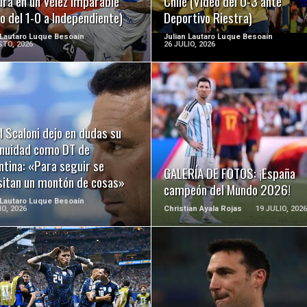
ura en un Vélez imparable
Chile (Video del 0-3 ante
o del 1-0 a Independiente)
Deportivo Riestra)
 Lautaro Luque Besoaín
Julian Lautaro Luque Besoaín
TO, 2026
26 JULIO, 2026
LEER MÁS
LEER MÁS
l Scaloni dejo en dudas su
inuidad como DT de
ntina: «Para seguir se
GALERÍA DE FOTOS: ¡España
sitan un montón de cosas»
campeón del Mundo 2026!
 Lautaro Luque Besoaín
IO, 2026
Christian Ayala Rojas
19 JULIO, 2026
LEER MÁS
LEER MÁS