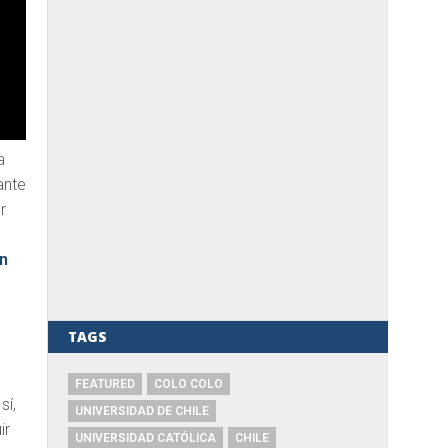
a
ante
r
én
n
TAGS
FEATURED
COLO COLO
sí,
UNIVERSIDAD DE CHILE
ir
UNIVERSIDAD CATÓLICA
CHILE