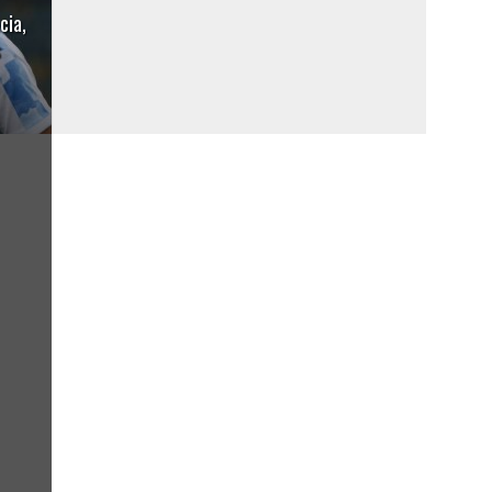
cia,
s