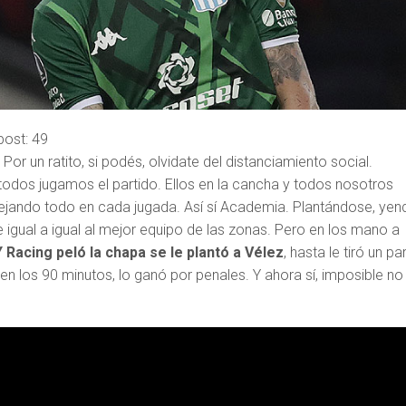
post:
49
 Por un ratito, si podés, olvidate del distanciamiento social.
odos jugamos el partido. Ellos en la cancha y todos nosotros
 dejando todo en cada jugada. Así sí Academia. Plantándose, yen
de igual a igual al mejor equipo de las zonas. Pero en los mano a
Y Racing peló la chapa se le plantó a Vélez
, hasta le tiró un pa
0 en los 90 minutos, lo ganó por penales. Y ahora sí, imposible no