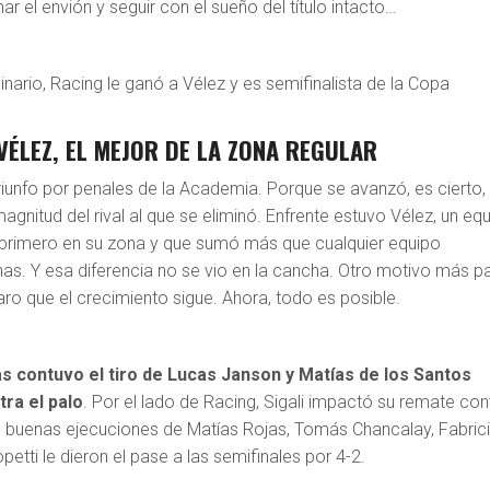
r el envión y seguir con el sueño del título intacto…
inario, Racing le ganó a Vélez y es semifinalista de la Copa
VÉLEZ, EL MEJOR DE LA ZONA REGULAR
triunfo por penales de la Academia. Porque se avanzó, es cierto,
agnitud del rival al que se eliminó. Enfrente estuvo Vélez, un eq
primero en su zona y que sumó más que cualquier equipo
as. Y esa diferencia no se vio en la cancha. Otro motivo más p
laro que el crecimiento sigue. Ahora, todo es posible.
s contuvo el tiro de Lucas Janson y Matías de los Santos
tra el palo
. Por el lado de Racing, Sigali impactó su remate con
as buenas ejecuciones de Matías Rojas, Tomás Chancalay, Fabric
tti le dieron el pase a las semifinales por 4-2.