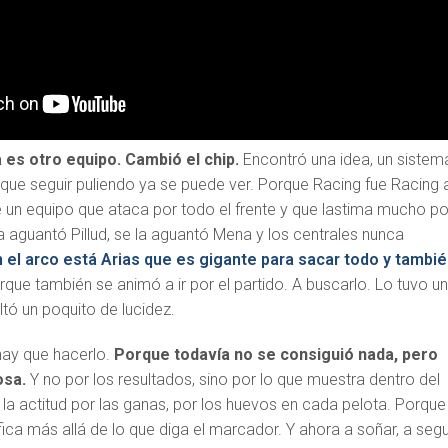
es otro equipo. Cambió el chip.
Encontró una idea, un sistem
 que seguir puliendo ya se puede ver. Porque Racing fue Racing 
te un equipo que ataca por todo el frente y que lastima mucho po
a aguantó Pillud, se la aguantó Mena y los centrales nunca
el arco está Arias que es gigante para sacar todo y tambi
rque también se animó a ir por el partido. A buscarlo. Lo tuvo u
ltó un poquito de lucidez.
hay que hacerlo.
Porque todavía no se consiguió nada, pero
osa.
Y no por los resultados, sino por lo que muestra dentro del
a actitud por las ganas, por los huevos en cada pelota. Porque 
fica más allá de lo que diga el marcador. Y ahora a soñar, a segu