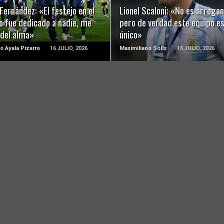
Fernández: «El festejo en el
Lionel Scaloni: «No es arrogan
o fue dedicado a nadie, me
pero de verdad este equipo e
 del alma»
único»
o Ayala Pizarro
16 JULIO, 2026
Maximiliano Solís
15 JULIO, 2026