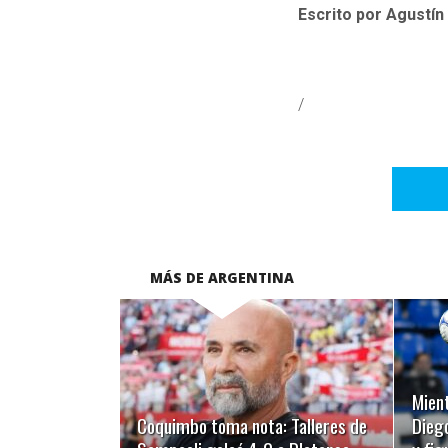
Escrito por Agustín
/
MÁS DE ARGENTINA
LEER MÁS
Mient
Coquimbo toma nota: Talleres de
Diego