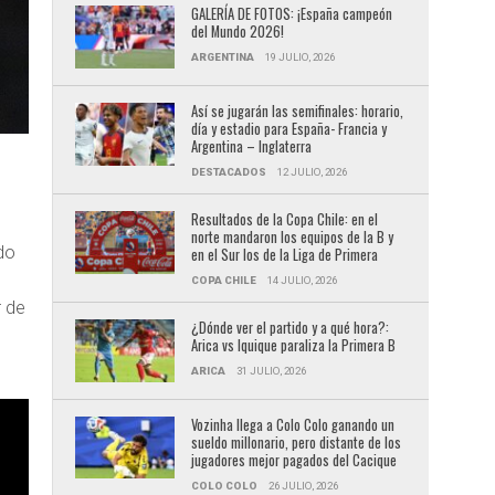
GALERÍA DE FOTOS: ¡España campeón
del Mundo 2026!
ARGENTINA
19 JULIO, 2026
Así se jugarán las semifinales: horario,
día y estadio para España- Francia y
Argentina – Inglaterra
DESTACADOS
12 JULIO, 2026
Resultados de la Copa Chile: en el
norte mandaron los equipos de la B y
do
en el Sur los de la Liga de Primera
COPA CHILE
14 JULIO, 2026
r de
¿Dónde ver el partido y a qué hora?:
Arica vs Iquique paraliza la Primera B
ARICA
31 JULIO, 2026
Vozinha llega a Colo Colo ganando un
sueldo millonario, pero distante de los
jugadores mejor pagados del Cacique
COLO COLO
26 JULIO, 2026