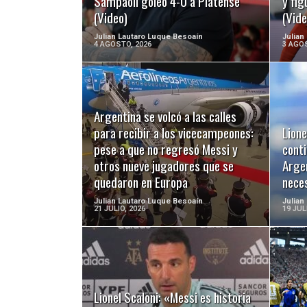
Sampaoli goleó 4-0 a Platense
y fig
(Video)
(Vide
Julian Lautaro Luque Besoaín
Julian
4 AGOSTO, 2026
3 AGOS
Argentina se volcó a las calles
LEER MÁS
para recibir a los vicecampeones:
Lione
pese a que no regresó Messi y
cont
otros nueve jugadores que se
Arge
quedaron en Europa
nece
Julian Lautaro Luque Besoaín
Julian
21 JULIO, 2026
19 JUL
LEER MÁS
Lionel Scaloni: «Messi es historia