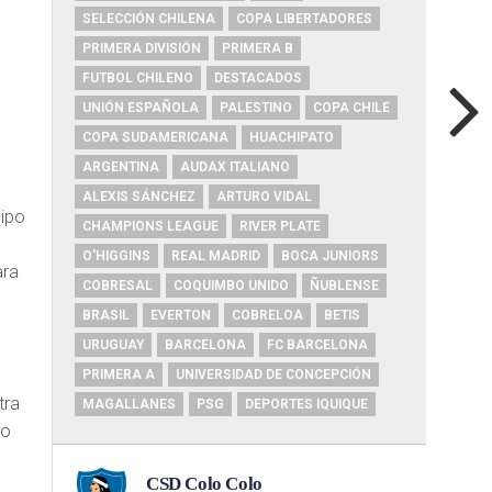
SELECCIÓN CHILENA
COPA LIBERTADORES
PRIMERA DIVISIÓN
PRIMERA B
FUTBOL CHILENO
DESTACADOS
UNIÓN ESPAÑOLA
PALESTINO
COPA CHILE
COPA SUDAMERICANA
HUACHIPATO
ARGENTINA
AUDAX ITALIANO
ALEXIS SÁNCHEZ
ARTURO VIDAL
uipo
CHAMPIONS LEAGUE
RIVER PLATE
O'HIGGINS
REAL MADRID
BOCA JUNIORS
ara
COBRESAL
COQUIMBO UNIDO
ÑUBLENSE
BRASIL
EVERTON
COBRELOA
BETIS
URUGUAY
BARCELONA
FC BARCELONA
PRIMERA A
UNIVERSIDAD DE CONCEPCIÓN
tra
MAGALLANES
PSG
DEPORTES IQUIQUE
io