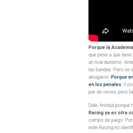
Porque la Academia 
que pese a que tiene
un rival durísimo. An
las bandas. Pero se l
arrugaron.
Porque en 
en los penales.
Y po
par de veces, pero fa
Dale, festejá porque 
Racing ya es otra c
campo de juego. Por l
este Racing no identi