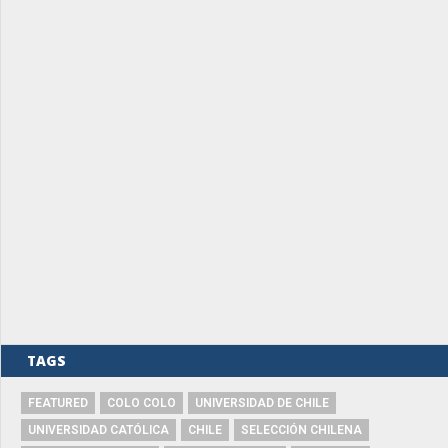
TAGS
FEATURED
COLO COLO
UNIVERSIDAD DE CHILE
UNIVERSIDAD CATÓLICA
CHILE
SELECCIÓN CHILENA