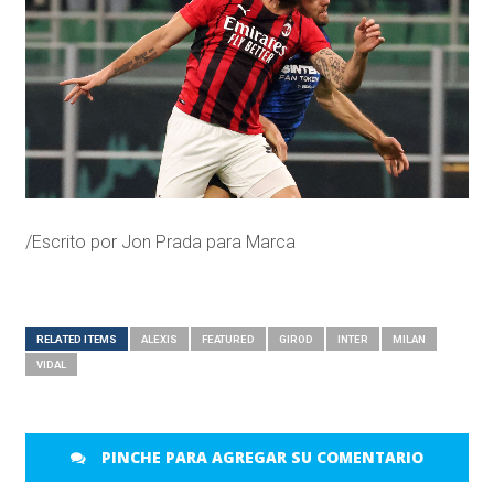
/Escrito por Jon Prada para Marca
RELATED ITEMS
ALEXIS
FEATURED
GIROD
INTER
MILAN
VIDAL
PINCHE PARA AGREGAR SU COMENTARIO