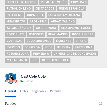
COPA LIBERTADORES
PRIMERA DIVISIÓN
PRIMERA B
FUTBOL CHILENO
DESTACADOS
UNIÓN ESPAÑOLA
PALESTINO
COPA CHILE
COPA SUDAMERICANA
HUACHIPATO
ARGENTINA
AUDAX ITALIANO
ALEXIS SÁNCHEZ
ARTURO VIDAL
CHAMPIONS LEAGUE
RIVER PLATE
O'HIGGINS
REAL MADRID
BOCA JUNIORS
COBRESAL
COQUIMBO UNIDO
ÑUBLENSE
BRASIL
EVERTON
COBRELOA
BETIS
URUGUAY
BARCELONA
FC BARCELONA
PRIMERA A
UNIVERSIDAD DE CONCEPCIÓN
MAGALLANES
PSG
DEPORTES IQUIQUE