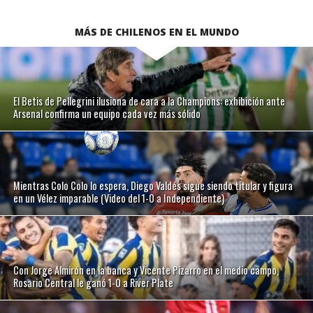
MÁS DE CHILENOS EN EL MUNDO
El Betis de Pellegrini ilusiona de cara a la Champions: exhibición ante
Arsenal confirma un equipo cada vez más sólido
Mientras Colo Colo lo espera, Diego Valdés sigue siendo titular y figura
en un Vélez imparable (Video del 1-0 a Independiente)
Con Jorge Almirón en la banca y Vicente Pizarro en el medio campo,
Rosario Central le ganó 1-0 a River Plate