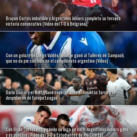
Brayan Cortés imbatible y Argentinos Juniors completo su tercera
victoria consecutiva (Video del 1-0 a Belgrano)
Con un golazo de Diego Valdés, Vélez le ganó al Talleres de Sampaoli,
que no da pie con bola en el campeonato argentino (Video)
Darío Osorio y el Midtjylland cayeron ante el Besiktas turco y se
despidieron de Europa League
Con Brian Cortés entregando su arco en cero, Argentinos Juniors ganó
y es puntero (Video del 3-0 a Estudiantes de Río Cuarto)