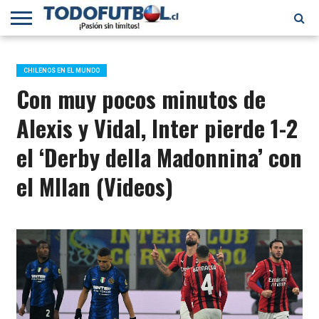
PRIMERA
DIVISIÓN
PRIMERA
SELECCIÓN
CHILENOS
FÚTBOL
B
CHILENA
EN EL
INTERNACIONAL
CHILENOS EN EL MUNDO
MUNDO
Con muy pocos minutos de
Alexis y Vidal, Inter pierde 1-2
el ‘Derby della Madonnina’ con
el MIlan (Videos)