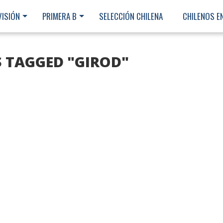
VISIÓN
PRIMERA B
SELECCIÓN CHILENA
CHILENOS E
S TAGGED "GIROD"
Ministerio Secretaría Gener