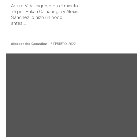
Arturo Vidal ingresó en el minuto
75´por Hakan Calhanoglu y Alexis
Sánchez lo hizo un poco
antes...
Alessandro González
5 FEBRERO, 2022