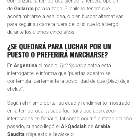
comenzará la temporada siendo la tercera opción
de
Gallardo
para la zaga. El chileno tendrá que
acostumbrarse a esa idea, o bien buscar alternativas
para seguir su carrera fuera del club que lo albergó
durante los últimos cinco años.
¿SE QUEDARÁ PARA LUCHAR POR UN
PUESTO O PREFERIRÁ MARCHARSE?
En
Argentina
el medio
TyC Sports
plantea esta
interrogante, e informa que “puertas adentro se
contempla fuertemente la posibilidad de que (Díaz) deje
el club”.
Según el mismo portal, su edad y rendimiento mostrado
en la temporada pasada facilitaría que aparezcan
interesados en ficharlo, tal como ocurrió a mitad del año
pasado, cuando llegó el
Al-Qadsiah
de
Arabia
Saudita
dispuesto a llevárselo.