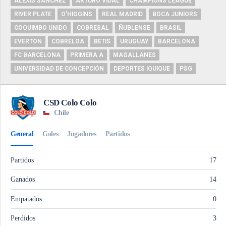
ALEXIS SÁNCHEZ
ARTURO VIDAL
CHAMPIONS LEAGUE
RIVER PLATE
O'HIGGINS
REAL MADRID
BOCA JUNIORS
COQUIMBO UNIDO
COBRESAL
ÑUBLENSE
BRASIL
EVERTON
COBRELOA
BETIS
URUGUAY
BARCELONA
FC BARCELONA
PRIMERA A
MAGALLANES
UNIVERSIDAD DE CONCEPCIÓN
DEPORTES IQUIQUE
PSG