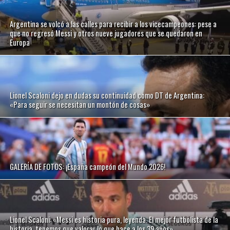
Argentina se volcó a las calles para recibir a los vicecampeones: pese a
que no regresó Messi y otros nueve jugadores que se quedaron en
Europa
Lionel Scaloni dejo en dudas su continuidad como DT de Argentina:
«Para seguir se necesitan un montón de cosas»
GALERÍA DE FOTOS: ¡España campeón del Mundo 2026!
Lionel Scaloni: «Messi es historia pura, leyenda. El mejor futbolista de la
historia, tenemos que valorar lo que hace a los 39 años»