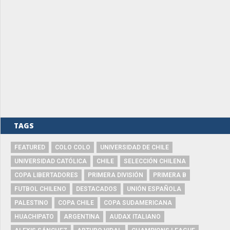
TAGS
FEATURED
COLO COLO
UNIVERSIDAD DE CHILE
UNIVERSIDAD CATÓLICA
CHILE
SELECCIÓN CHILENA
COPA LIBERTADORES
PRIMERA DIVISIÓN
PRIMERA B
FUTBOL CHILENO
DESTACADOS
UNIÓN ESPAÑOLA
PALESTINO
COPA CHILE
COPA SUDAMERICANA
HUACHIPATO
ARGENTINA
AUDAX ITALIANO