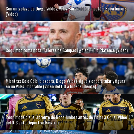
Con un golazo de Diego Valdes, Vélez Sarsfield le empató a Boca Juniors
(Video)
Coquimbo toma nota: Talleres de Sampaoli goleó 4-0 a Platense (Video)
Mientras Colo Colo lo espera, Diego Valdés sigue siendo titular y figura
en un Vélez imparable (Video del 1-0 a Independiente)
Peor imposible: el apronte de Boca Juniors antes de viajar a Chile (Video
del 0-3 ante Deportivo Riestra)