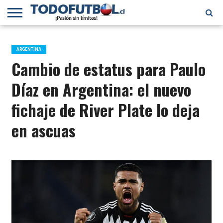
PRIMERA
DIVISIÓN
PRIMERA
SELECCIÓN
CHILENOS
FÚTBOL
B
CHILENA
EN EL
INTERNACIONAL
ARGENTINA
MUNDO
Cambio de estatus para Paulo
Díaz en Argentina: el nuevo
fichaje de River Plate lo deja
en ascuas