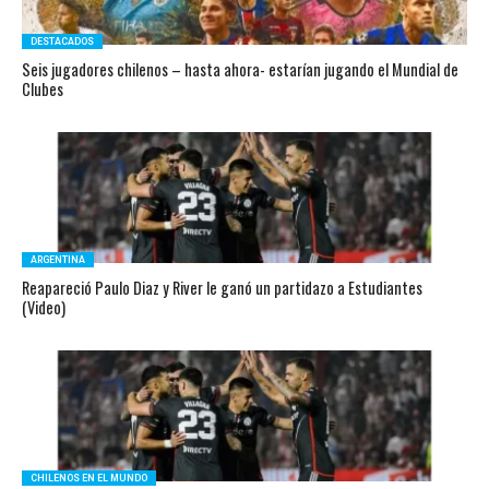
DESTACADOS
Seis jugadores chilenos – hasta ahora- estarían jugando el Mundial de
Clubes
ARGENTINA
Reapareció Paulo Diaz y River le ganó un partidazo a Estudiantes
(Video)
CHILENOS EN EL MUNDO