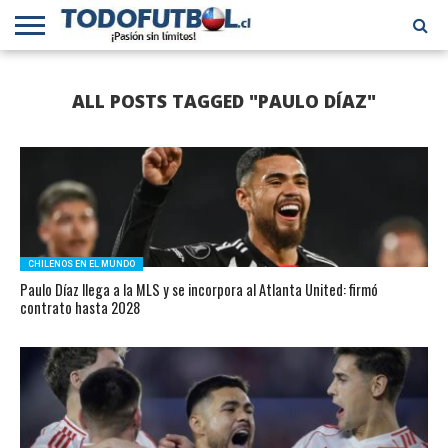
PRIMERA
DIVISIÓN
PRIMERA
SELECCIÓN
CHILENOS
FÚTBOL
ALL POSTS TAGGED "PAULO DÍAZ"
B
CHILENA
EN EL
INTERNACIONAL
MUNDO
CHILENOS EN EL MUNDO
Paulo Díaz llega a la MLS y se incorpora al Atlanta United: firmó
contrato hasta 2028