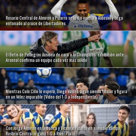
Rosario Central de Almiron y Pizarro se lo dio vuelta a Aldosivi y llega
entonado al cruce de Libertadores
El Betis de Pellegrini ilusiona de cara a la Champions: exhibición ante
Arsenal confirma un equipo cada vez más sólido
Mientras Colo Colo lo espera, Diego Valdés sigue siendo titular y figura
en un Vélez imparable (Video del 1-0 a Independiente)
Con Jorge Almirón en la banca y Vicente Pizarro en el medio campo,
Rosario Central le ganó 1-0 a River Plate