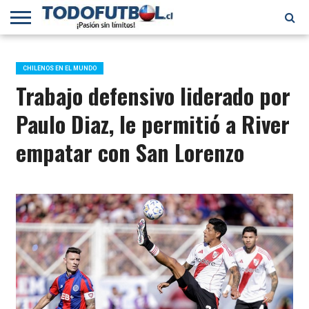
PRIMERA
DIVISIÓN
PRIMERA
SELECCIÓN
CHILENOS
FÚTBOL
B
CHILENA
EN EL
INTERNACIONAL
CHILENOS EN EL MUNDO
MUNDO
Trabajo defensivo liderado por
Paulo Diaz, le permitió a River
empatar con San Lorenzo