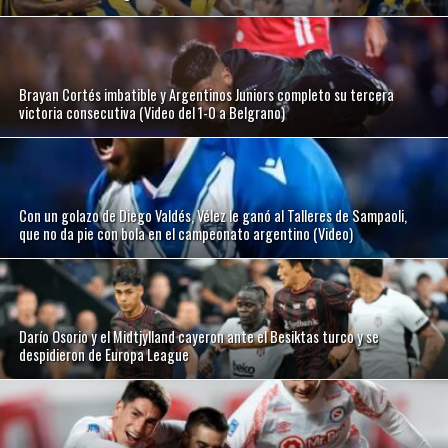
Brayan Cortés imbatible y Argentinos Juniors completo su tercera
victoria consecutiva (Video del 1-0 a Belgrano)
Con un golazo de Diego Valdés, Vélez le ganó al Talleres de Sampaoli,
que no da pie con bola en el campeonato argentino (Video)
Darío Osorio y el Midtjylland cayeron ante el Besiktas turco y se
despidieron de Europa League