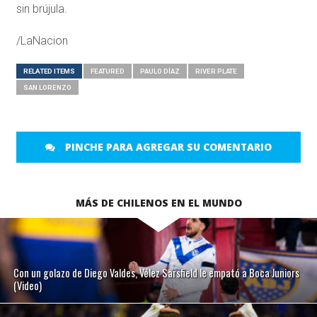
sin brújula.
/LaNacion
RELATED ITEMS
FEATURED
PAULO DÍAZ
RIVER PLATE
SAN LORENZO
PINCHE PARA AGREGAR SU COMENTARIO
MÁS DE CHILENOS EN EL MUNDO
Con un golazo de Diego Valdes, Vélez Sarsfield le empató a Boca Juniors
(Video)