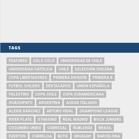
TAGS
FEATURED
COLO COLO
UNIVERSIDAD DE CHILE
UNIVERSIDAD CATÓLICA
CHILE
SELECCIÓN CHILENA
COPA LIBERTADORES
PRIMERA DIVISIÓN
PRIMERA B
FUTBOL CHILENO
DESTACADOS
UNIÓN ESPAÑOLA
PALESTINO
COPA CHILE
COPA SUDAMERICANA
HUACHIPATO
ARGENTINA
AUDAX ITALIANO
ALEXIS SÁNCHEZ
ARTURO VIDAL
CHAMPIONS LEAGUE
RIVER PLATE
O'HIGGINS
REAL MADRID
BOCA JUNIORS
COQUIMBO UNIDO
COBRESAL
ÑUBLENSE
BRASIL
EVERTON
COBRELOA
BETIS
URUGUAY
BARCELONA