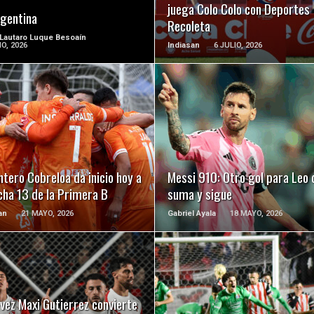
juega Colo Colo con Deportes
rgentina
Recoleta
 Lautaro Luque Besoaín
IO, 2026
Indiasan
6 JULIO, 2026
LEER MÁS
LEER MÁS
ntero Cobreloa da inicio hoy a
Messi 910: Otro gol para Leo 
cha 13 de la Primera B
suma y sigue
an
21 MAYO, 2026
Gabriel Ayala
18 MAYO, 2026
LEER MÁS
LEER MÁS
vez Maxi Gutierrez convierte