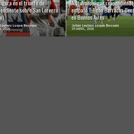
figura en el triunfo de
A. Italiano sigue respondiendo
pendiente sobre San Lorenzo
empató 1-1 con Barracas Cent
o)
en Buenos Aires
 Lautaro Luque Besoaín
Julian Lautaro Luque Besoaín
, 2026
29 ABRIL, 2026