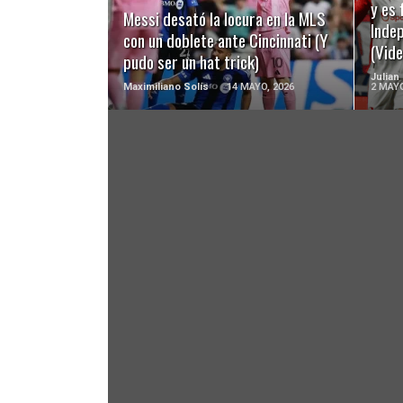
y es 
Messi desató la locura en la MLS
Inde
con un doblete ante Cincinnati (Y
(Vide
pudo ser un hat trick)
Julian
Maximiliano Solís
14 MAYO, 2026
2 MAYO