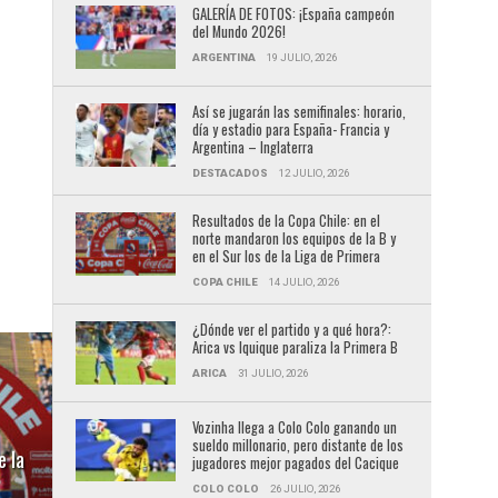
GALERÍA DE FOTOS: ¡España campeón
del Mundo 2026!
ARGENTINA
19 JULIO, 2026
Así se jugarán las semifinales: horario,
día y estadio para España- Francia y
Argentina – Inglaterra
DESTACADOS
12 JULIO, 2026
Resultados de la Copa Chile: en el
norte mandaron los equipos de la B y
en el Sur los de la Liga de Primera
COPA CHILE
14 JULIO, 2026
¿Dónde ver el partido y a qué hora?:
Arica vs Iquique paraliza la Primera B
ARICA
31 JULIO, 2026
Vozinha llega a Colo Colo ganando un
sueldo millonario, pero distante de los
 la
jugadores mejor pagados del Cacique
COLO COLO
26 JULIO, 2026