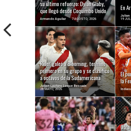
su último refuerzo: Dylan Glaby,
En A
que llegó desde Coquimbo Unido
Julian
Armando Aguilar
7 AGOSTO, 2026
19 JUL
LEER MÁS
River goleó a Blooming, terminó
primero en su grupo y se clasificó
El pu
a octavos de la Sudamericana
la Fe
Julian Lautaro Luque Besoaín
28 MAYO, 2026
Indias
LEER MÁS
Otra 