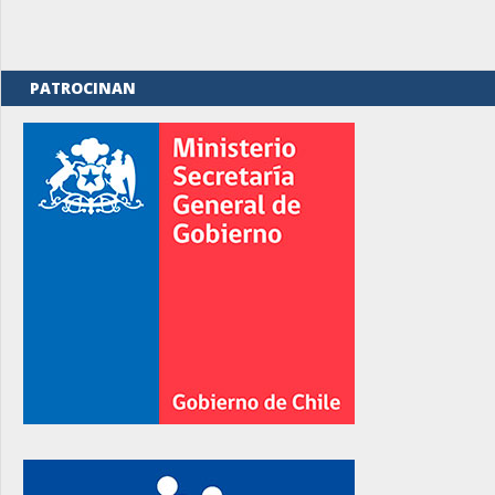
PATROCINAN
rno
rno