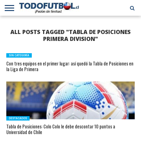
PRIMERA
DIVISIÓN
PRIMERA
SELECCIÓN
CHILENOS
FÚTBOL
ALL POSTS TAGGED "TABLA DE POSICIONES
B
CHILENA
EN EL
INTERNACIONAL
MUNDO
PRIMERA DIVISION"
SIN CATEGORÍA
Con tres equipos en el primer lugar: así quedó la Tabla de Posiciones en
la Liga de Primera
DESTACADOS
Tabla de Posiciones: Colo Colo le debe descontar 10 puntos a
Universidad de Chile