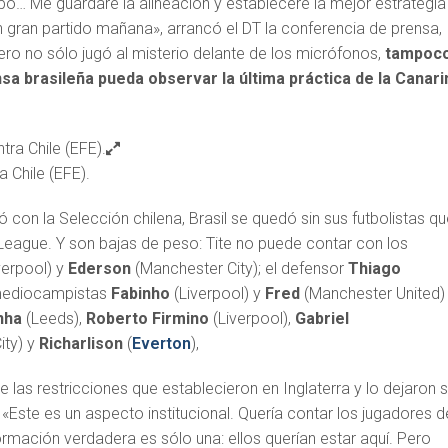
po… Me guardaré la alineación y estableceré la mejor estrategia
gran partido mañana», arrancó el DT la conferencia de prensa,
Pero no sólo jugó al misterio delante de los micrófonos,
tampoc
nsa brasileña pueda observar la última práctica de la Canar
a Chile (EFE).
ó con la Selección chilena, Brasil se quedó sin sus futbolistas q
 League. Y son bajas de peso: Tite no puede contar con los
verpool) y
Ederson
(Manchester City); el defensor
Thiago
 mediocampistas
Fabinho
(Liverpool) y
Fred
(Manchester United)
nha
(Leeds),
Roberto Firmino
(Liverpool),
Gabriel
ty) y
Richarlison
(
Everton
),
e las restricciones que establecieron en Inglaterra y lo dejaron s
. «Este es un aspecto institucional. Quería contar los jugadores d
formación verdadera es sólo una: ellos querían estar aquí. Pero