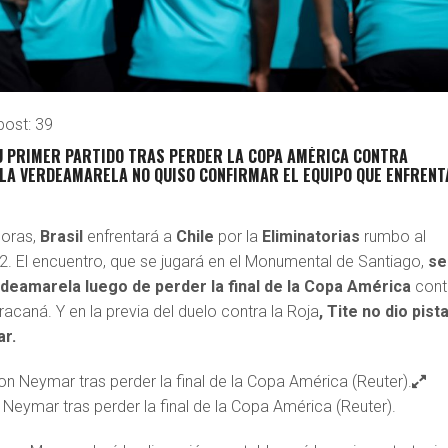
post:
39
U PRIMER PARTIDO TRAS PERDER LA COPA AMÉRICA CONTRA
 LA VERDEAMARELA NO QUISO CONFIRMAR EL EQUIPO QUE ENFREN
horas,
Brasil
enfrentará a
Chile
por la
Eliminatorias
rumbo al
2. El encuentro, que se jugará en el Monumental de Santiago,
se
rdeamarela luego de perder la final de la Copa América
cont
racaná. Y en la previa del duelo contra la Roja
, Tite no dio pist
ar.
 Neymar tras perder la final de la Copa América (Reuter).