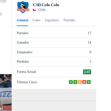
 con
 y
el