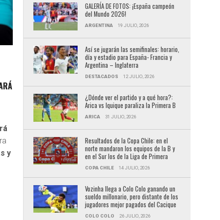
GALERÍA DE FOTOS: ¡España campeón
del Mundo 2026!
ARGENTINA
19 JULIO, 2026
Así se jugarán las semifinales: horario,
día y estadio para España- Francia y
Argentina – Inglaterra
DESTACADOS
12 JULIO, 2026
TARÁ
¿Dónde ver el partido y a qué hora?:
Arica vs Iquique paraliza la Primera B
ARICA
31 JULIO, 2026
rá
Resultados de la Copa Chile: en el
ra
norte mandaron los equipos de la B y
as y
en el Sur los de la Liga de Primera
COPA CHILE
14 JULIO, 2026
Vozinha llega a Colo Colo ganando un
sueldo millonario, pero distante de los
jugadores mejor pagados del Cacique
COLO COLO
26 JULIO, 2026