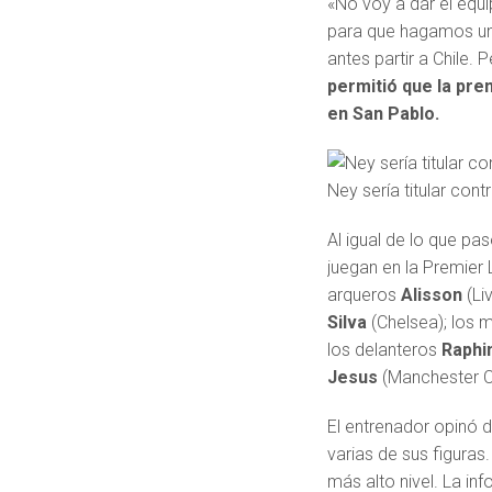
«No voy a dar el equi
para que hagamos un 
antes partir a Chile. 
permitió que la pre
en San Pablo.
Ney sería titular contr
Al igual de lo que pas
juegan en la Premier
arqueros
Alisson
(Li
Silva
(Chelsea); los
los delanteros
Raphi
Jesus
(Manchester Ci
El entrenador opinó d
varias de sus figuras
más alto nivel. La in