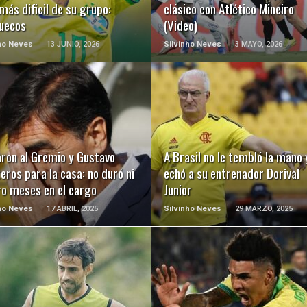
 más dificil de su grupo:
clásico con Atlético Mineiro
uecos
(Video)
ho Neves
13 JUNIO, 2026
Silvinho Neves
3 MAYO, 2026
LEER MÁS
LEER MÁS
aron al Gremio y Gustavo
A Brasil no le tembló la mano 
eros para la casa: no duró ni
echó a su entrenador Dorival
ro meses en el cargo
Junior
ho Neves
17 ABRIL, 2025
Silvinho Neves
29 MARZO, 2025
LEER MÁS
LEER MÁS