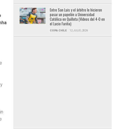
Entre San Luis y el árbitro le hicieron
pasar un papelón a Universidad
o
Católica en Quillota (Videos del 4-0 en
inha
el Lucio Fariña)
COPA CHILE
12 JULIO, 2026
ue
 y
in
e