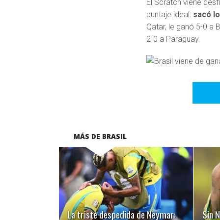
El Scratch viene desf
puntaje ideal:
sacó lo
Qatar, le ganó 5-0 a 
2-0 a Paraguay.
MÁS DE BRASIL
LEER MÁS
La triste despedida de Neymar:
Sin N