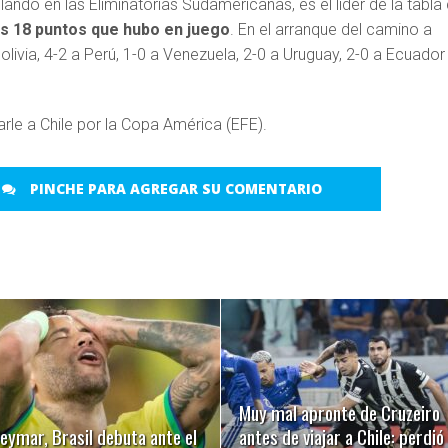
ilando en las Eliminatorias Sudamericanas, es el líder de la tabla
s 18 puntos que hubo en juego
. En el arranque del camino a
Bolivia, 4-2 a Perú, 1-0 a Venezuela, 2-0 a Uruguay, 2-0 a Ecuador
PINCHE PARA AGREGAR SU COMENTARIO
LEER MÁS
LEER MÁS
Muy mal apronte de Cruzeiro
eymar, Brasil debuta ante el
antes de viajar a Chile: perdió 