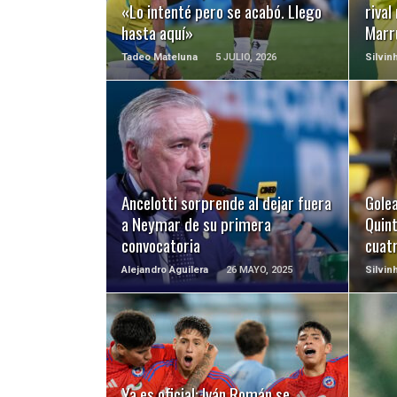
«Lo intenté pero se acabó. Llego
rival
hasta aquí»
Marr
Tadeo Mateluna
5 JULIO, 2026
Silvin
LEER MÁS
Ancelotti sorprende al dejar fuera
Gole
a Neymar de su primera
Quint
convocatoria
cuat
Alejandro Aguilera
26 MAYO, 2025
Silvin
LEER MÁS
Ya es oficial: Iván Román se