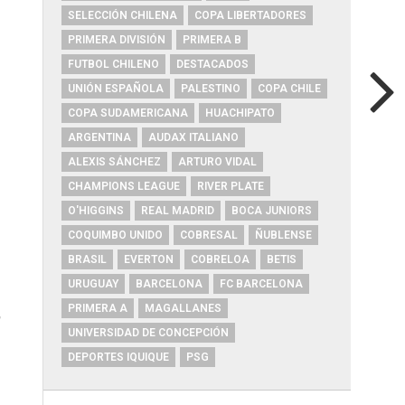
SELECCIÓN CHILENA
COPA LIBERTADORES
PRIMERA DIVISIÓN
PRIMERA B
FUTBOL CHILENO
DESTACADOS
UNIÓN ESPAÑOLA
PALESTINO
COPA CHILE
COPA SUDAMERICANA
HUACHIPATO
ARGENTINA
AUDAX ITALIANO
ALEXIS SÁNCHEZ
ARTURO VIDAL
CHAMPIONS LEAGUE
RIVER PLATE
O'HIGGINS
REAL MADRID
BOCA JUNIORS
COQUIMBO UNIDO
COBRESAL
ÑUBLENSE
BRASIL
EVERTON
COBRELOA
BETIS
URUGUAY
BARCELONA
FC BARCELONA
PRIMERA A
MAGALLANES
,
UNIVERSIDAD DE CONCEPCIÓN
DEPORTES IQUIQUE
PSG