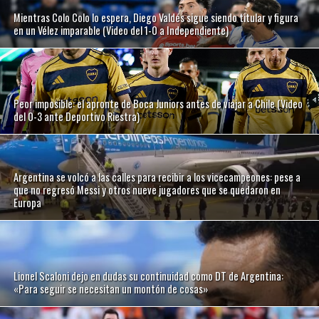
Mientras Colo Colo lo espera, Diego Valdés sigue siendo titular y figura
en un Vélez imparable (Video del 1-0 a Independiente)
Peor imposible: el apronte de Boca Juniors antes de viajar a Chile (Video
del 0-3 ante Deportivo Riestra)
Argentina se volcó a las calles para recibir a los vicecampeones: pese a
que no regresó Messi y otros nueve jugadores que se quedaron en
Europa
Lionel Scaloni dejo en dudas su continuidad como DT de Argentina:
«Para seguir se necesitan un montón de cosas»