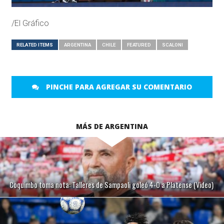
/El Gráfico
RELATED ITEMS
ARGENTINA
CHILE
FEATURED
SCALONI
PINCHE PARA AGREGAR SU COMENTARIO
MÁS DE ARGENTINA
Coquimbo toma nota: Talleres de Sampaoli goleó 4-0 a Platense (Video)