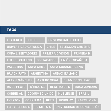
TAGS
FEATURED
COLO COLO
UNIVERSIDAD DE CHILE
UNIVERSIDAD CATÓLICA
CHILE
SELECCIÓN CHILENA
COPA LIBERTADORES
PRIMERA DIVISIÓN
PRIMERA B
FUTBOL CHILENO
DESTACADOS
UNIÓN ESPAÑOLA
PALESTINO
COPA CHILE
COPA SUDAMERICANA
HUACHIPATO
ARGENTINA
AUDAX ITALIANO
ALEXIS SÁNCHEZ
ARTURO VIDAL
CHAMPIONS LEAGUE
RIVER PLATE
O'HIGGINS
REAL MADRID
BOCA JUNIORS
COBRESAL
COQUIMBO UNIDO
ÑUBLENSE
BRASIL
EVERTON
COBRELOA
BETIS
URUGUAY
BARCELONA
FC BARCELONA
PRIMERA A
UNIVERSIDAD DE CONCEPCIÓN