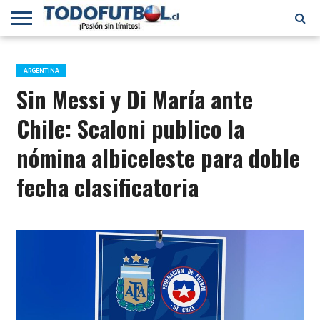
PRIMERA
DIVISIÓN
PRIMERA
SELECCIÓN
CHILENOS
FÚTBOL
B
CHILENA
EN EL
INTERNACIONAL
ARGENTINA
MUNDO
Sin Messi y Di María ante
Chile: Scaloni publico la
nómina albiceleste para doble
fecha clasificatoria