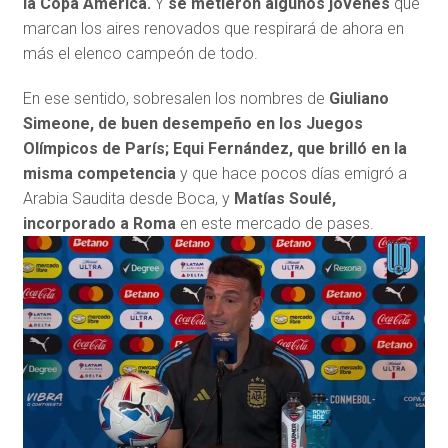
la Copa América.
Y
se metieron algunos jóvenes
que
marcan los aires renovados que respirará de ahora en
más el elenco campeón de todo.
En ese sentido, sobresalen los nombres de
Giuliano
Simeone, de buen desempeño en los Juegos
Olímpicos de París; Equi Fernández, que brilló en la
misma competencia
y que hace pocos días emigró a
Arabia Saudita desde Boca, y
Matías Soulé,
incorporado a Roma
en este mercado de pases.