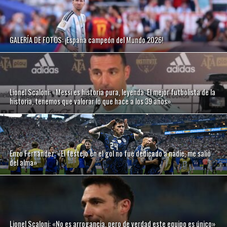
GALERÍA DE FOTOS: ¡España campeón del Mundo 2026!
Lionel Scaloni: «Messi es historia pura, leyenda. El mejor futbolista de la
historia, tenemos que valorar lo que hace a los 39 años»
Enzo Fernández: «El festejo en el gol no fue dedicado a nadie, me salió
del alma»
Lionel Scaloni: «No es arrogancia, pero de verdad este equipo es único»