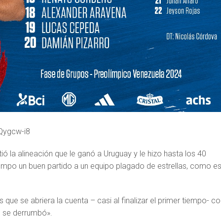
NQygcw-i8
ió la alineación que le ganó a Uruguay y le hizo hasta los 40
iempo un buen partido a un equipo plagado de estrellas, como es
que se abriera la cuenta – casi al finalizar el primer tiempo- 
o se derrumbó».