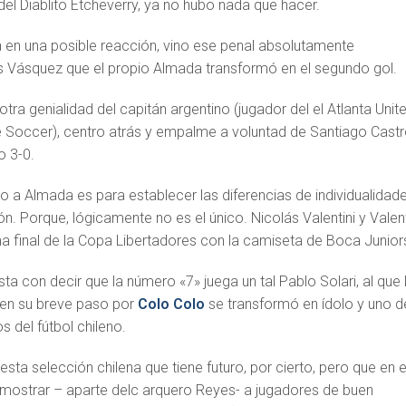
el Diablito Etcheverry, ya no hubo nada que hacer.
 en una posible reacción, vino ese penal absolutamente
s Vásquez que el propio Almada transformó en el segundo gol.
tra genialidad del capitán argentino (jugador del el Atlanta Unite
e Soccer), centro atrás y empalme a voluntad de Santiago Cast
o 3-0.
 a Almada es para establecer las diferencias de individualidad
ón. Porque, lógicamente no es el único. Nicolás Valentini y Valen
ma final de la Copa Libertadores con la camiseta de Boca Junior
ta con decir que la número «7» juega un tal Pablo Solari, al que 
e en su breve paso por
Colo Colo
se transformó en ídolo y uno d
s del fútbol chileno.
sta selección chilena que tiene futuro, por cierto, pero que en e
mostrar – aparte delc arquero Reyes- a jugadores de buen