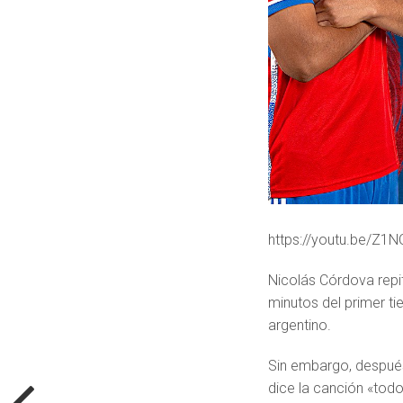
https://youtu.be/Z1
Nicolás Córdova repit
minutos del primer t
argentino.
Sin embargo, después 
dice la canción «tod