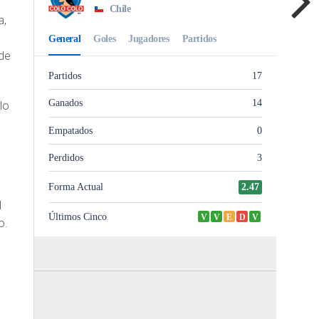
a,
 de
lo
l
o.
s