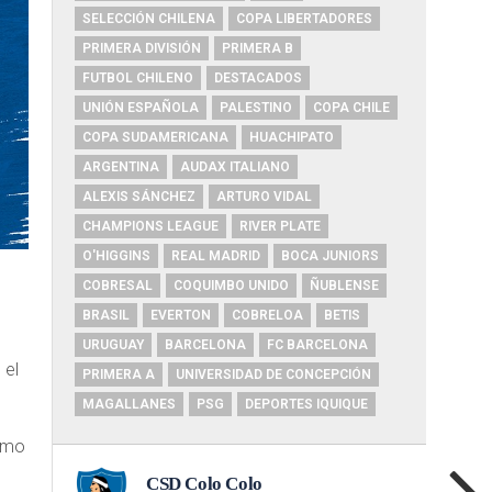
SELECCIÓN CHILENA
COPA LIBERTADORES
PRIMERA DIVISIÓN
PRIMERA B
FUTBOL CHILENO
DESTACADOS
UNIÓN ESPAÑOLA
PALESTINO
COPA CHILE
COPA SUDAMERICANA
HUACHIPATO
ARGENTINA
AUDAX ITALIANO
ALEXIS SÁNCHEZ
ARTURO VIDAL
CHAMPIONS LEAGUE
RIVER PLATE
O'HIGGINS
REAL MADRID
BOCA JUNIORS
COBRESAL
COQUIMBO UNIDO
ÑUBLENSE
BRASIL
EVERTON
COBRELOA
BETIS
URUGUAY
BARCELONA
FC BARCELONA
 el
PRIMERA A
UNIVERSIDAD DE CONCEPCIÓN
MAGALLANES
PSG
DEPORTES IQUIQUE
como