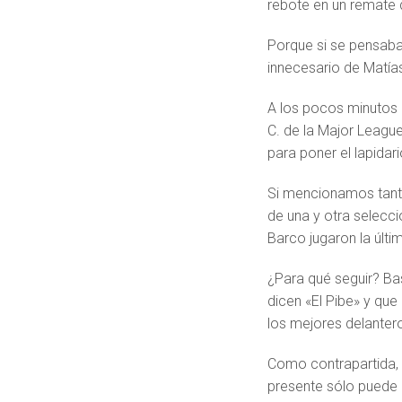
rebote en un remate d
Porque si se pensaba
innecesario de Matía
A los pocos minutos o
C. de la Major Leagu
para poner el lapidari
Si mencionamos tanto
de una y otra selecci
Barco jugaron la últi
¿Para qué seguir? Bas
dicen «El Pibe» y qu
los mejores delantero
Como contrapartida, e
presente sólo puede 