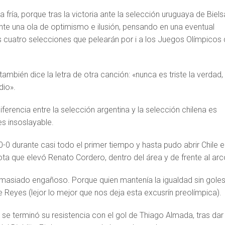
 fría, porque tras la victoria ante la selección uruguaya de Biels
nte una ola de optimismo e ilusión, pensando en una eventual
as cuatro selecciones que pelearán por i a los Juegos Olímpicos
mbién dice la letra de otra canción: «nunca es triste la verdad, 
dio».
diferencia entre la selección argentina y la selección chilena es
es insoslayable.
0-0 durante casi todo el primer tiempo y hasta pudo abrir Chile e
ta que elevó Renato Cordero, dentro del área y de frente al arc
emasiado engañoso. Porque quien mantenía la igualdad sin gole
e Reyes (lejor lo mejor que nos deja esta excusrín preolímpica).
se terminó su resistencia con el gol de Thiago Almada, tras dar