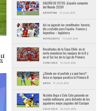
GALERÍA DE FOTOS: ¡España campeón
del Mundo 2026!
ARGENTINA
19 JULIO, 2026
Así se jugarán las semifinales: horario,
día y estadio para España- Francia y
Argentina – Inglaterra
DESTACADOS
12 JULIO, 2026
Resultados de la Copa Chile: en el
norte mandaron los equipos de la B y
 LE
en el Sur los de la Liga de Primera
EL
COPA CHILE
14 JULIO, 2026
¿Dónde ver el partido y a qué hora?:
Arica vs Iquique paraliza la Primera B
ARICA
31 JULIO, 2026
Vozinha llega a Colo Colo ganando un
sueldo millonario, pero distante de los
jugadores mejor pagados del Cacique
COLO COLO
26 JULIO, 2026