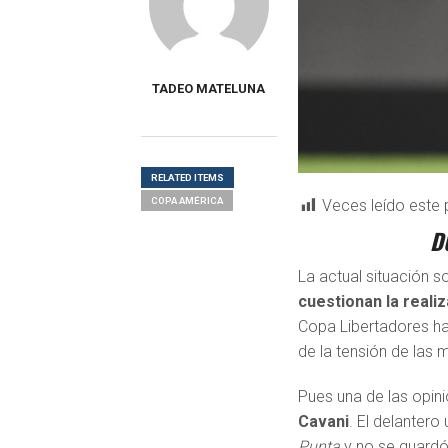
TADEO MATELUNA
RELATED ITEMS
COPA AMÉRICA
Veces leído este 
D
L
a actual situación s
cuestionan la reali
Copa Libertadores ha
de la tensión de las
Pues una de las opin
Cavani
. El delanter
Punta
y no se guardó 