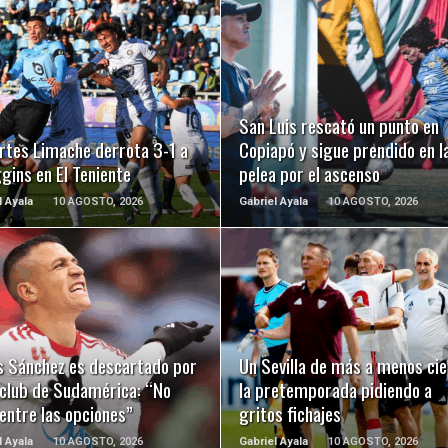
LEER MÁS
LEER MÁS
San Luis rescató un punto en
rtes Limache derrota 3-1 a
Copiapó y sigue prendido en l
gins en El Teniente
pelea por el ascenso
l Ayala
10 AGOSTO, 2026
Gabriel Ayala
10 AGOSTO, 2026
LEER MÁS
LEER MÁS
is Sánchez es descartado por
Un Sevilla de más a menos cie
 club de Sudamérica: “No
la pretemporada pidiendo a
entre las opciones”
gritos fichajes
l Ayala
10 AGOSTO, 2026
Gabriel Ayala
10 AGOSTO, 2026