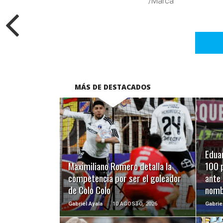
/Marca
MÁS DE DESTACADOS
LEER MÁS
Eduar
Maximiliano Romero detalla la
100 p
competencia por ser el goleador
ante 
de Colo Colo
nomb
Gabriel Ayala
10 AGOSTO, 2026
Gabrie