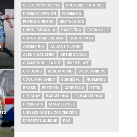
SELECCIÓN CHILENA
COPA LIBERTADORES
PRIMERA DIVISIÓN
PRIMERA B
FUTBOL CHILENO
DESTACADOS
UNIÓN ESPAÑOLA
PALESTINO
COPA CHILE
COPA SUDAMERICANA
HUACHIPATO
a
ARGENTINA
AUDAX ITALIANO
ALEXIS SÁNCHEZ
ARTURO VIDAL
CHAMPIONS LEAGUE
RIVER PLATE
O'HIGGINS
REAL MADRID
BOCA JUNIORS
COQUIMBO UNIDO
COBRESAL
ÑUBLENSE
BRASIL
EVERTON
COBRELOA
BETIS
URUGUAY
BARCELONA
FC BARCELONA
PRIMERA A
MAGALLANES
rra
UNIVERSIDAD DE CONCEPCIÓN
DEPORTES IQUIQUE
PSG