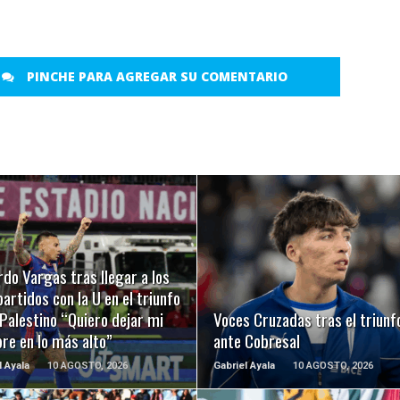
PINCHE PARA AGREGAR SU COMENTARIO
LEER MÁS
LEER MÁS
do Vargas tras llegar a los
artidos con la U en el triunfo
Palestino “Quiero dejar mi
Voces Cruzadas tras el triunf
re en lo más alto”
ante Cobresal
l Ayala
10 AGOSTO, 2026
Gabriel Ayala
10 AGOSTO, 2026