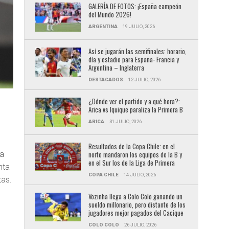
GALERÍA DE FOTOS: ¡España campeón
del Mundo 2026!
ARGENTINA
19 JULIO, 2026
Así se jugarán las semifinales: horario,
día y estadio para España- Francia y
Argentina – Inglaterra
DESTACADOS
12 JULIO, 2026
¿Dónde ver el partido y a qué hora?:
Arica vs Iquique paraliza la Primera B
ARICA
31 JULIO, 2026
Resultados de la Copa Chile: en el
la
norte mandaron los equipos de la B y
en el Sur los de la Liga de Primera
nta
COPA CHILE
14 JULIO, 2026
tas.
Vozinha llega a Colo Colo ganando un
sueldo millonario, pero distante de los
jugadores mejor pagados del Cacique
COLO COLO
26 JULIO, 2026