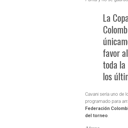
La Copa
Colomb
únicame
favor a
toda la
los últ
Cavani sería uno de l
programado para arr
Federación Colombi
del torneo
.