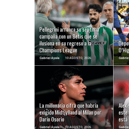
LEER MÁS
Pellegrini arranca su séptima
campaña con un Betis que se
ilusiona en su regreso a la
Depo
Champions League
O’Hig
Gabriel Ayala
10 AGOSTO, 2026
Gabrie
LEER MÁS
La millonaria cifra que habría
Alex
exigido Midtjylland al Milan por
este
Darío Osorio
está 
Gabriel Ayala
10 AGOSTO, 2026
Gabrie