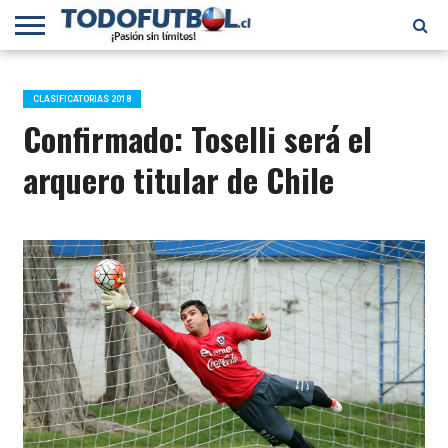
PRIMERA
DIVISIÓN
PRIMERA
SELECCIÓN
CHILENOS
FÚTBOL
B
CHILENA
EN EL
INTERNACIONAL
CLASIFICATORIAS 2018
MUNDO
Confirmado: Toselli será el
arquero titular de Chile