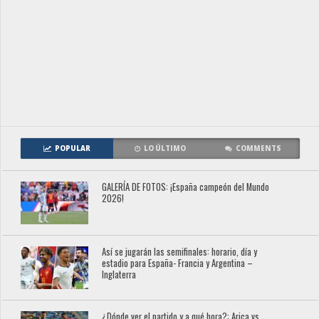
POPULAR
LO ÚLTIMO
COMMENTS
GALERÍA DE FOTOS: ¡España campeón del Mundo
2026!
Así se jugarán las semifinales: horario, día y
estadio para España- Francia y Argentina –
Inglaterra
¿Dónde ver el partido y a qué hora?: Arica vs