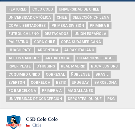
FEATURED
COLO COLO
UNIVERSIDAD DE CHILE
UNIVERSIDAD CATÓLICA
CHILE
SELECCIÓN CHILENA
COPA LIBERTADORES
PRIMERA DIVISIÓN
PRIMERA B
FUTBOL CHILENO
DESTACADOS
UNIÓN ESPAÑOLA
PALESTINO
COPA CHILE
COPA SUDAMERICANA
HUACHIPATO
ARGENTINA
AUDAX ITALIANO
ALEXIS SÁNCHEZ
ARTURO VIDAL
CHAMPIONS LEAGUE
RIVER PLATE
O'HIGGINS
REAL MADRID
BOCA JUNIORS
COQUIMBO UNIDO
COBRESAL
ÑUBLENSE
BRASIL
EVERTON
COBRELOA
BETIS
URUGUAY
BARCELONA
FC BARCELONA
PRIMERA A
MAGALLANES
UNIVERSIDAD DE CONCEPCIÓN
DEPORTES IQUIQUE
PSG