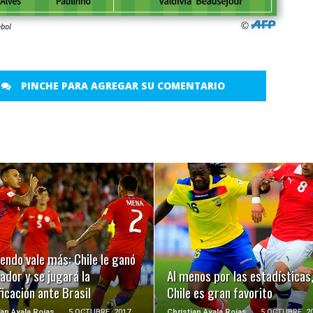
PINCHE PARA AGREGAR SU COMENTARIO
LEER MÁS
LEER MÁS
endo vale más: Chile le ganó
ador y se jugará la
Al menos por las estadísticas
ficación ante Brasil
Chile es gran favorito
ian Ayala Rojas
5 OCTUBRE, 2017
Christian Ayala Rojas
5 OCTUBRE, 2