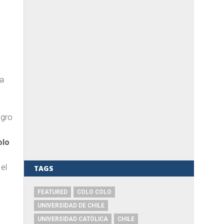
 a
egro
olo
el
TAGS
FEATURED
COLO COLO
UNIVERSIDAD DE CHILE
UNIVERSIDAD CATÓLICA
CHILE