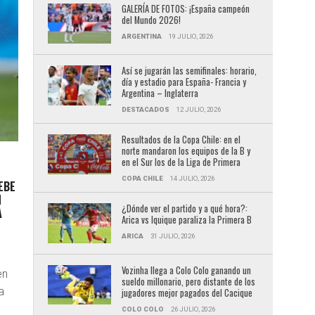
GALERÍA DE FOTOS: ¡España campeón
del Mundo 2026!
ARGENTINA
19 JULIO, 2026
Así se jugarán las semifinales: horario,
día y estadio para España- Francia y
Argentina – Inglaterra
DESTACADOS
12 JULIO, 2026
Resultados de la Copa Chile: en el
norte mandaron los equipos de la B y
en el Sur los de la Liga de Primera
COPA CHILE
14 JULIO, 2026
EBE
N
¿Dónde ver el partido y a qué hora?:
A
Arica vs Iquique paraliza la Primera B
ARICA
31 JULIO, 2026
Vozinha llega a Colo Colo ganando un
en
sueldo millonario, pero distante de los
a
jugadores mejor pagados del Cacique
COLO COLO
26 JULIO, 2026