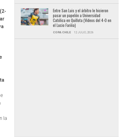
Entre San Luis y el árbitro le hicieron
(2-
pasar un papelón a Universidad
ar
Católica en Quillota (Videos del 4-0 en
el Lucio Fariña)
va
COPA CHILE
12 JULIO, 2026
e
ta
.
de
a
n la