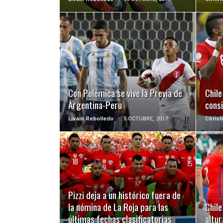
LEER MÁS
Con Polémica se vive la Previa de
Chile
Argentina-Peru
cons
Livain Rebolledo
5 OCTUBRE, 2017
Christ
LEER MÁS
Pizzi deja a un histórico fuera de
la nómina de La Roja para las
Chile
últimas fechas clasificatorias
altur