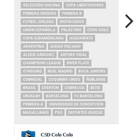
SELECCIÓN CHILENA
COPA LIBERTADORES
PRIMERA DIVISIÓN
PRIMERA B
FUTBOL CHILENO
DESTACADOS
UNIÓN ESPAÑOLA
PALESTINO
COPA CHILE
COPA SUDAMERICANA
HUACHIPATO
ARGENTINA
AUDAX ITALIANO
ALEXIS SÁNCHEZ
ARTURO VIDAL
CHAMPIONS LEAGUE
RIVER PLATE
O'HIGGINS
REAL MADRID
BOCA JUNIORS
COBRESAL
COQUIMBO UNIDO
ÑUBLENSE
BRASIL
EVERTON
COBRELOA
BETIS
URUGUAY
BARCELONA
FC BARCELONA
PRIMERA A
UNIVERSIDAD DE CONCEPCIÓN
MAGALLANES
PSG
DEPORTES IQUIQUE