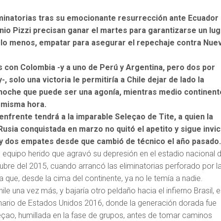
minatorias tras su emocionante resurrección ante Ecuador 
onio Pizzi precisan ganar el martes para garantizarse un lug
r lo menos, empatar para asegurar el repechaje contra Nue
s con Colombia -y a uno de Perú y Argentina, pero dos por
 solo una victoria le permitiría a Chile dejar de lado la
 noche que puede ser una agonía, mientras medio continent
la misma hora.
enfrente tendrá a la imparable Seleçao de Tite, a quien la
Rusia conquistada en marzo no quitó el apetito y sigue invic
 y dos empates desde que cambió de técnico el año pasado
equipo herido que agravó su depresión en el estadio nacional 
ubre del 2015, cuando arrancó las eliminatorias perforado por l
 que, desde la cima del continente, ya no le temía a nadie.
hile una vez más, y bajaría otro peldaño hacia el infierno Brasil, e
ario de Estados Unidos 2016, donde la generación dorada fue
çao, humillada en la fase de grupos, antes de tomar caminos