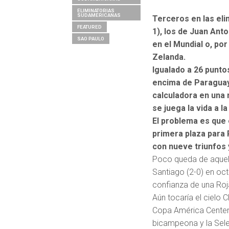
ELIMINATORIAS
SUDAMERICANAS
Terceros en las eli
FEATURED
1), los de Juan Ant
SAO PAULO
en el Mundial o, po
Zelanda.
Igualado a 26 punto
encima de Paraguay-,
calculadora en una
se juega la vida a 
El problema es que 
primera plaza para 
con nueve triunfos
Poco queda de aquel 
Santiago (2-0) en oct
confianza de una Roja
Aún tocaría el cielo C
Copa América Centen
bicampeona y la Sele