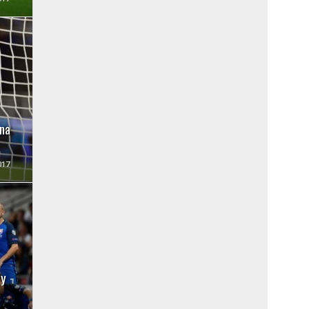
ina
017
 y