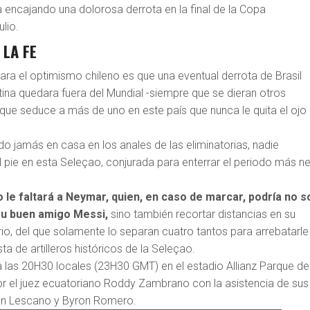
 encajando una dolorosa derrota en la final de la Copa
lio.
 LA FE
ara el optimismo chileno es que una eventual derrota de Brasil
ina quedara fuera del Mundial -siempre que se dieran otros
 que seduce a más de uno en este país que nunca le quita el ojo
do jamás en casa en los anales de las eliminatorias, nadie
l pie en esta Seleçao, conjurada para enterrar el periodo más n
le faltará a Neymar, quien, en caso de marcar, podría no s
 su buen amigo Messi,
sino también recortar distancias en su
o, del que solamente lo separan cuatro tantos para arrebatarle 
sta de artilleros históricos de la Seleçao.
a las 20H30 locales (23H30 GMT) en el estadio Allianz Parque de
por el juez ecuatoriano Roddy Zambrano con la asistencia de sus
ian Lescano y Byron Romero.