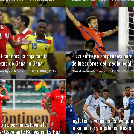
LEER MÁS
LEER MÁS
-Ecuador: La roja con la
Pizzi entregó sorpresiva nóm
igna de Ganar o Ganar
de jugadores del medio local
ian Ayala Rojas
5 OCTUBRE, 2017
Christian Ayala Rojas
1 OCTUBRE, 2
LEER MÁS
LEER MÁS
Inglaterra venció a Eslovaquia
 otra vez no estuvo a la
puso un pie y medio en Rusia
a: Cayó ante Bolivia en La Paz