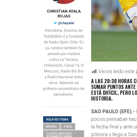
CHRISTIAN AYALA
ROJAS
@chayalar
Periodista, Director de
Todofutbol.cl y fundador
de Radio Sport Chile. En
su carrera también ha
pasado por medios
como La Tercera,
Chilevisión, Canal 13, El
Veces leído este 
Mercurio, Radio Bío Bío
y Radio Nacional entre
A LAS 20:30 HORAS C
otros. Además es
SUMAR PUNTOS ANTE 
profesor universitario de
ESTÁ DIFÍCIL, PERO 
periodismo.
HISTORIA.
SAO PAULO (EFE).-
C
pocos pensaban hace
RELATED ITEMS
la fecha final y ante
BRASIL
CHILE
pólvora y llega a Sao
CLASIFICATORIAS
SUDAMERICANAS