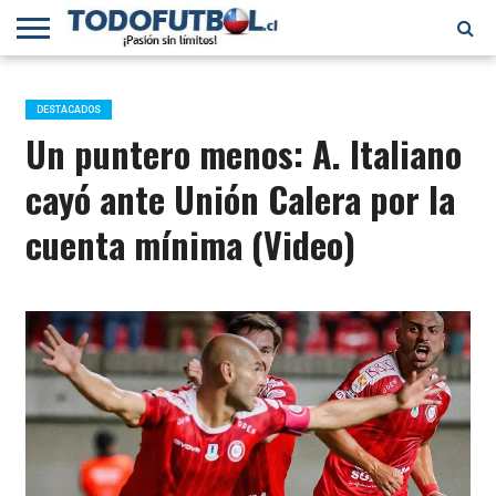
PRIMERA
DIVISIÓN
PRIMERA
SELECCIÓN
CHILENOS
FÚTBOL
B
CHILENA
EN EL
INTERNACIONAL
DESTACADOS
MUNDO
Un puntero menos: A. Italiano
cayó ante Unión Calera por la
cuenta mínima (Video)