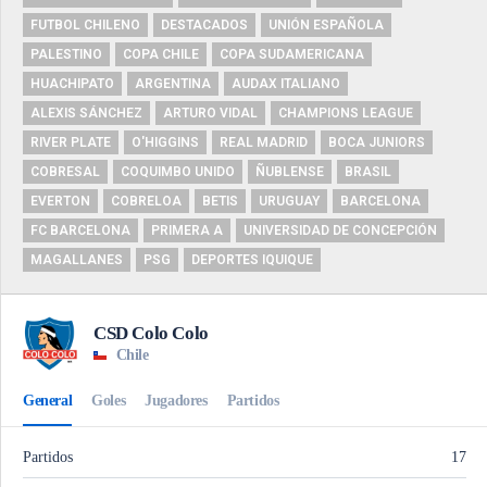
FUTBOL CHILENO
DESTACADOS
UNIÓN ESPAÑOLA
PALESTINO
COPA CHILE
COPA SUDAMERICANA
HUACHIPATO
ARGENTINA
AUDAX ITALIANO
ALEXIS SÁNCHEZ
ARTURO VIDAL
CHAMPIONS LEAGUE
RIVER PLATE
O'HIGGINS
REAL MADRID
BOCA JUNIORS
COBRESAL
COQUIMBO UNIDO
ÑUBLENSE
BRASIL
EVERTON
COBRELOA
BETIS
URUGUAY
BARCELONA
FC BARCELONA
PRIMERA A
UNIVERSIDAD DE CONCEPCIÓN
MAGALLANES
PSG
DEPORTES IQUIQUE