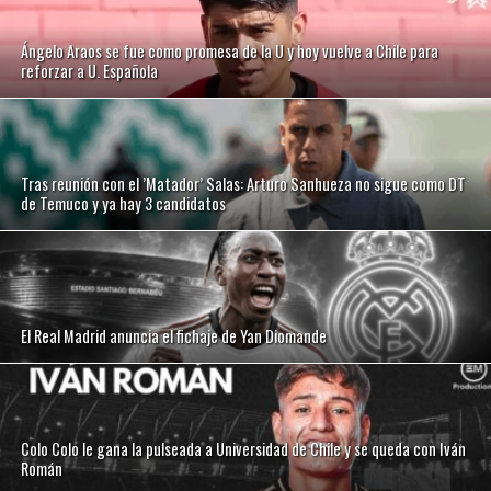
Ángelo Araos se fue como promesa de la U y hoy vuelve a Chile para
reforzar a U. Española
Tras reunión con el ’Matador’ Salas: Arturo Sanhueza no sigue como DT
de Temuco y ya hay 3 candidatos
El Real Madrid anuncia el fichaje de Yan Diomande
Colo Colo le gana la pulseada a Universidad de Chile y se queda con Iván
Román