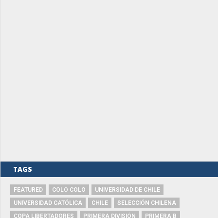
TAGS
FEATURED
COLO COLO
UNIVERSIDAD DE CHILE
UNIVERSIDAD CATÓLICA
CHILE
SELECCIÓN CHILENA
COPA LIBERTADORES
PRIMERA DIVISIÓN
PRIMERA B