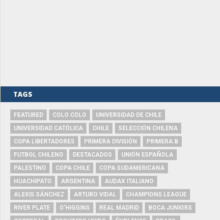
TAGS
FEATURED
COLO COLO
UNIVERSIDAD DE CHILE
UNIVERSIDAD CATÓLICA
CHILE
SELECCIÓN CHILENA
COPA LIBERTADORES
PRIMERA DIVISIÓN
PRIMERA B
FUTBOL CHILENO
DESTACADOS
UNIÓN ESPAÑOLA
PALESTINO
COPA CHILE
COPA SUDAMERICANA
HUACHIPATO
ARGENTINA
AUDAX ITALIANO
ALEXIS SÁNCHEZ
ARTURO VIDAL
CHAMPIONS LEAGUE
RIVER PLATE
O'HIGGINS
REAL MADRID
BOCA JUNIORS