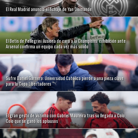
El Real Madrid anuncia el fichaje de Yan Diomande
El Betis de Pellegrini ilusiona de cara a la Champions: exhibición ante
Arsenal confirma un equipo cada vez más sólido
Sufre Daniel Garnero: Universidad Católica pierde a una pieza clave
para la Copa Libertadores
El gran gesto de Vozinha con Gabriel Maureira tras su llegada a Colo
Colo que se ganó los aplausos