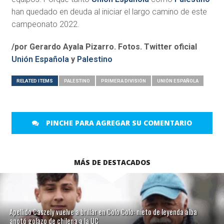
han quedado en deuda al iniciar el largo camino de este
campeonato 2022.
/por Gerardo Ayala Pizarro. Fotos. Twitter oficial
Unión Española
y
Palestino
RELATED ITEMS
PALESTINO
PRIMERA DIVISIÓN
UNIÓN ESPAÑOLA
PINCHE PARA AGREGAR SU COMENTARIO
MÁS DE DESTACADOS
Apellido Caszely vuelve a brillar en Colo Colo: nieto de leyenda alba
anotó golazo de chilena a la UC