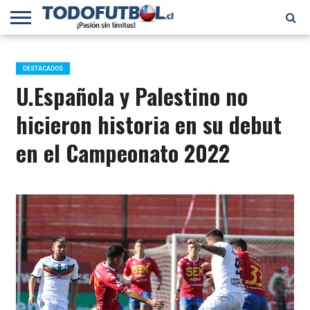
PRIMERA
DIVISIÓN
PRIMERA
SELECCIÓN
CHILENOS
FÚTBOL
B
CHILENA
EN EL
INTERNACIONAL
DESTACADOS
MUNDO
U.Española y Palestino no
hicieron historia en su debut
en el Campeonato 2022