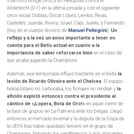
Stamford Bridge (4-0) y en Heliópolis contra el
Anderlecht (0-1) en la última jornada y con el siguiente
once inicial: Doblas; Óscar López, Lembo, Rivas,
Castellini; Juande, Rivera; Israel, Capi, Juanlu; y Fernando
(hoy en el cuerpo técnico de
Manuel Pellegrini
).
Un
reflejo y a la vez un aviso importante a tener en
cuenta para el Betis actual en cuanto a la
importancia de saber reforzarse bien
en el caso de
que acabe jugando la Champions.
Además, esa temporada influyó bastante en el Betis
la
lesión de Ricardo Oliveira ante el Chelsea
. El equipo
heliopolitano no carburaba, los fichajes no rendían y
la
afición explotó entonces contra el presidente al
cántico de «¡Lopera, Bota de Oro!»
en aquel cierre de
la fase de grupos en La Palmera ante los belgas. Llegó
entonces el mercado invernal y la disputa de la Copa de
la UEFA tras haber quedado tercero en el grupo de
Champions, firmando los verdiblancos a dos atacantes