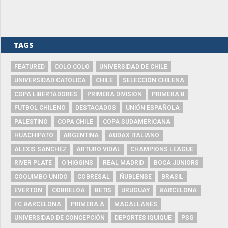
TAGS
FEATURED
COLO COLO
UNIVERSIDAD DE CHILE
UNIVERSIDAD CATÓLICA
CHILE
SELECCIÓN CHILENA
COPA LIBERTADORES
PRIMERA DIVISIÓN
PRIMERA B
FUTBOL CHILENO
DESTACADOS
UNIÓN ESPAÑOLA
PALESTINO
COPA CHILE
COPA SUDAMERICANA
HUACHIPATO
ARGENTINA
AUDAX ITALIANO
ALEXIS SÁNCHEZ
ARTURO VIDAL
CHAMPIONS LEAGUE
RIVER PLATE
O'HIGGINS
REAL MADRID
BOCA JUNIORS
COQUIMBO UNIDO
COBRESAL
ÑUBLENSE
BRASIL
EVERTON
COBRELOA
BETIS
URUGUAY
BARCELONA
FC BARCELONA
PRIMERA A
MAGALLANES
UNIVERSIDAD DE CONCEPCIÓN
DEPORTES IQUIQUE
PSG