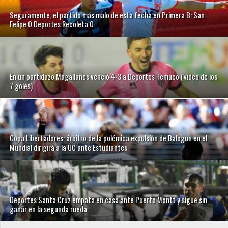
Seguramente, el partido más malo de esta fecha en Primera B: San
Felipe 0 Deportes Recoleta 0
En un partidazo Magallanes venció 4-3 a Deportes Temuco (Video de los
7 goles)
Copa Libertadores: árbitro de la polémica expulsión de Balogun en el
Mundial dirigirá a la UC ante Estudiantes
Deportes Santa Cruz empata en casa ante Puerto Montt y sigue sin
ganar en la segunda rueda