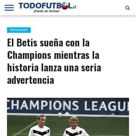
PRIMERA
DIVISIÓN
PRIMERA
SELECCIÓN
CHILENOS
FÚTBOL
B
CHILENA
EN EL
INTERNACIONAL
DESTACADOS
MUNDO
El Betis sueña con la
Champions mientras la
historia lanza una seria
advertencia