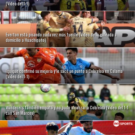
(Video del 1-1)
Everton está pisando cada vez más fuerte (Video de la goleada a
domicilio a Huachipato)
Iquique confirmó su mejoría y le sacó un punto a Cobreloa en Calama
(Video del 1-1)
Wanderers también empató y no pudo alcanzar a Cobreloa (Video del 1-1
con San Marcos)