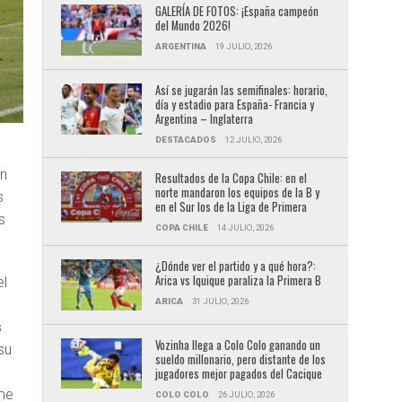
GALERÍA DE FOTOS: ¡España campeón
del Mundo 2026!
ARGENTINA
19 JULIO, 2026
Así se jugarán las semifinales: horario,
día y estadio para España- Francia y
Argentina – Inglaterra
DESTACADOS
12 JULIO, 2026
un
Resultados de la Copa Chile: en el
norte mandaron los equipos de la B y
s
en el Sur los de la Liga de Primera
s
COPA CHILE
14 JULIO, 2026
¿Dónde ver el partido y a qué hora?:
Arica vs Iquique paraliza la Primera B
el
ARICA
31 JULIO, 2026
s
Vozinha llega a Colo Colo ganando un
su
sueldo millonario, pero distante de los
jugadores mejor pagados del Cacique
me
COLO COLO
26 JULIO, 2026