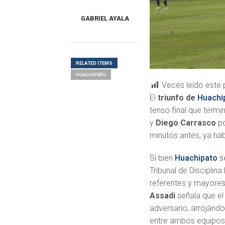
GABRIEL AYALA
RELATED ITEMS
HUACHIPATO
Veces leído este 
El
triunfo de
Huachi
tenso final que term
y
Diego Carrasco
po
minutos antes, ya ha
Si bien
Huachipato
se
Tribunal de Disciplina
referentes y mayores
Assadi
señala que el
adversario, arrojánd
entre ambos equipos