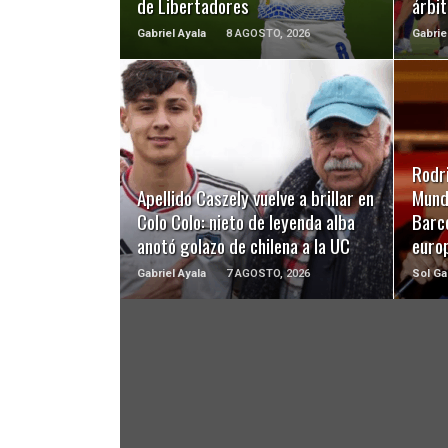
de Libertadores
árbit
Gabriel Ayala
8 AGOSTO, 2026
Gabrie
LEER MÁS
Rodri
Apellido Caszely vuelve a brillar en
Mundi
Colo Colo: nieto de leyenda alba
Barc
anotó golazo de chilena a la UC
euro
Gabriel Ayala
7 AGOSTO, 2026
Sol Ga