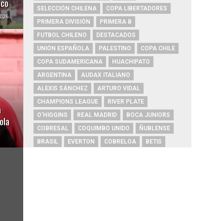
uco
SELECCIÓN CHILENA
COPA LIBERTADORES
026
PRIMERA DIVISIÓN
PRIMERA B
FUTBOL CHILENO
DESTACADOS
UNIÓN ESPAÑOLA
PALESTINO
COPA CHILE
COPA SUDAMERICANA
HUACHIPATO
ARGENTINA
AUDAX ITALIANO
ALEXIS SÁNCHEZ
ARTURO VIDAL
CHAMPIONS LEAGUE
RIVER PLATE
a
O'HIGGINS
REAL MADRID
BOCA JUNIORS
ola
COBRESAL
COQUIMBO UNIDO
ÑUBLENSE
BRASIL
EVERTON
COBRELOA
BETIS
URUGUAY
BARCELONA
FC BARCELONA
PRIMERA A
UNIVERSIDAD DE CONCEPCIÓN
MAGALLANES
PSG
DEPORTES IQUIQUE