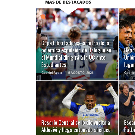
MÁS DE DESTACADOS
LEER MÁS
Copa Libertadores: árbitro de la
polémica expulsión de Balogun en
Depo
el Mundial dirigirá a la UC ante
Unión
Estudiantes
luga
Gabriel Ayala
8 AGOSTO, 2026
Gabrie
LEER MÁS
Rosario Central se lo dio vuelta a
Escá
Aldosivi y llega entonado al cruce
Fútbo