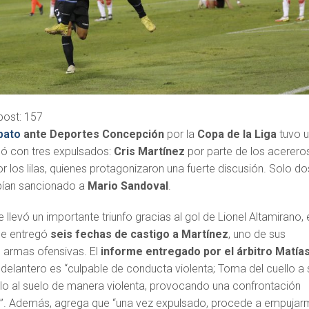
post:
157
pato
ante Deportes Concepción
por la
Copa de la Liga
tuvo 
inó con tres expulsados:
Cris Martínez
por parte de los acerero
r los lilas, quienes protagonizaron una fuerte discusión. Solo do
bían sancionado a
Mario Sandoval
.
 llevó un importante triunfo gracias al gol de Lionel Altamirano, 
 le entregó
seis fechas de castigo a Martínez
, uno de sus
 armas ofensivas. El
informe entregado por el árbitro Matía
 delantero es “culpable de conducta violenta; Toma del cuello a 
olo al suelo de manera violenta, provocando una confrontación
”. Además, agrega que “una vez expulsado, procede a empujar