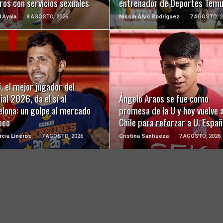
ros con servicios sexuales
entrenador de Deportes Tem
l Ayala
8 AGOSTO, 2026
Nissin Alvo Rodríguez
7 AGOSTO, 2
LEER MÁS
LEER MÁS
, el mejor jugador del
al 2026, da el sí al
Ángelo Araos se fue como
elona: un golpe al mercado
promesa de la U y hoy vuelve 
peo
Chile para reforzar a U. Españ
rcia Lineros
7 AGOSTO, 2026
Cristina Sanhueza
7 AGOSTO, 2026