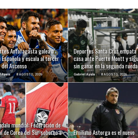
LEER MÁS
LEER MÁS
rtes Antofagasta golea a
Deportes Santa Cruz empata 
 Española y escala al tercer
casa ante Puerto Montt y sig
r del Ascenso
sin ganar en la segunda rueda
l Ayala
8 AGOSTO, 2026
Gabriel Ayala
8 AGOSTO, 2026
LEER MÁS
LEER MÁS
ndalo mundial: Federación de
l de Corea del Sur sobornó a
Emiliano Astorga es el nuevo