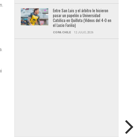
n.
Entre San Luis y el árbitro le hicieron
pasar un papelón a Universidad
Católica en Quillota (Videos del 4-0 en
el Lucio Fariña)
COPA CHILE
12 JULIO, 2026
a.
i