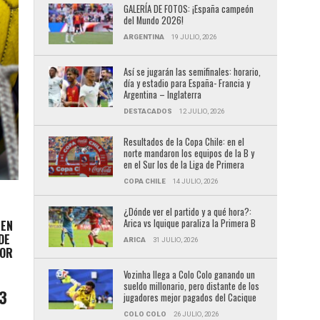
GALERÍA DE FOTOS: ¡España campeón
del Mundo 2026!
ARGENTINA
19 JULIO, 2026
Así se jugarán las semifinales: horario,
día y estadio para España- Francia y
Argentina – Inglaterra
DESTACADOS
12 JULIO, 2026
Resultados de la Copa Chile: en el
norte mandaron los equipos de la B y
en el Sur los de la Liga de Primera
COPA CHILE
14 JULIO, 2026
¿Dónde ver el partido y a qué hora?:
Arica vs Iquique paraliza la Primera B
EN
DE
ARICA
31 JULIO, 2026
POR
Vozinha llega a Colo Colo ganando un
sueldo millonario, pero distante de los
3
jugadores mejor pagados del Cacique
COLO COLO
26 JULIO, 2026