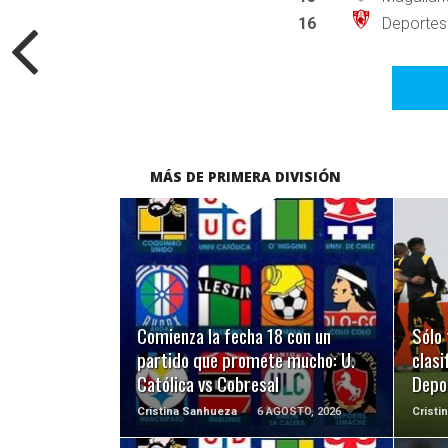
16
Deportes
MÁS DE PRIMERA DIVISIÓN
LEER MÁS
Comienza la fecha 18 con un
Sólo 
partido que promete mucho: U.
clasi
Católica vs Cobresal
Depo
Cristina Sanhueza
6 AGOSTO, 2026
Cristi