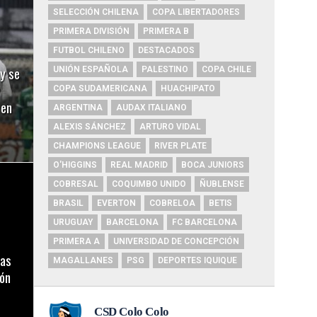
SELECCIÓN CHILENA
COPA LIBERTADORES
PRIMERA DIVISIÓN
PRIMERA B
FUTBOL CHILENO
DESTACADOS
y se
UNIÓN ESPAÑOLA
PALESTINO
COPA CHILE
COPA SUDAMERICANA
HUACHIPATO
 en
ARGENTINA
AUDAX ITALIANO
ALEXIS SÁNCHEZ
ARTURO VIDAL
CHAMPIONS LEAGUE
RIVER PLATE
O'HIGGINS
REAL MADRID
BOCA JUNIORS
COBRESAL
COQUIMBO UNIDO
ÑUBLENSE
BRASIL
EVERTON
COBRELOA
BETIS
URUGUAY
BARCELONA
FC BARCELONA
PRIMERA A
UNIVERSIDAD DE CONCEPCIÓN
tas
MAGALLANES
PSG
DEPORTES IQUIQUE
ión