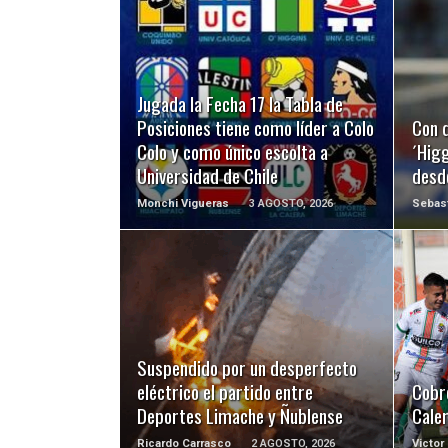
LEER MÁS
Jugada la Fecha 17 la Tabla de
Posiciones tiene como líder a Colo
Con d
Colo y como único escolta a
´Higg
Universidad de Chile
desd
Monchi Vigueras
3 AGOSTO, 2026
Sebast
LEER MÁS
Suspendido por un desperfecto
eléctrico el partido entre
Cobre
Deportes Limache y Ñublense
Caler
Ricardo Carrasco
2 AGOSTO, 2026
Victor