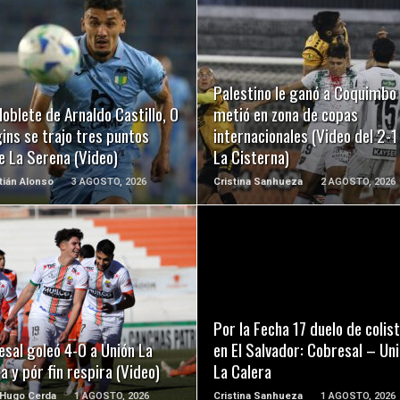
LEER MÁS
LEER MÁS
Palestino le ganó a Coquimbo 
oblete de Arnaldo Castillo, O
metió en zona de copas
ins se trajo tres puntos
internacionales (Video del 2-1
e La Serena (Video)
La Cisterna)
ián Alonso
3 AGOSTO, 2026
Cristina Sanhueza
2 AGOSTO, 2026
LEER MÁS
LEER MÁS
Por la Fecha 17 duelo de colis
sal goleó 4-0 a Unión La
en El Salvador: Cobresal – Un
a y pór fin respira (Video)
La Calera
 Hugo Cerda
1 AGOSTO, 2026
Cristina Sanhueza
1 AGOSTO, 2026