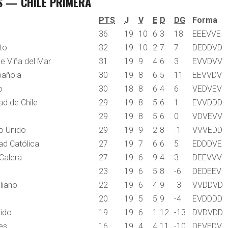
S — CHILE PRIMERA
PTS
J
V
E
D
DG
Forma
36
19
10
6
3
18
E
E
E
V
V
E
to
32
19
10
2
7
7
D
E
D
D
V
D
e Viña del Mar
31
19
9
4
6
3
E
V
V
D
V
V
pañola
30
19
8
6
5
11
E
E
V
V
D
V
o
30
18
8
6
4
6
V
E
D
V
E
V
ad de Chile
29
19
8
5
6
1
E
V
V
D
D
D
29
19
8
5
6
0
V
D
V
E
V
V
o Unido
29
19
9
2
8
-1
V
V
V
E
D
D
ad Católica
27
19
7
6
6
5
E
D
D
D
V
E
Calera
27
19
6
9
4
3
D
E
E
V
V
V
23
19
6
5
8
-6
D
E
D
E
E
V
liano
22
19
6
4
9
-3
V
V
D
D
V
D
20
19
5
5
9
-4
E
V
D
D
D
D
nido
19
19
6
1
12
-13
D
V
D
V
D
D
es
16
19
4
4
11
-10
D
E
V
E
D
V