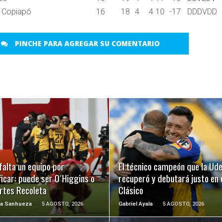
 Copiapó
16
18
4
4
10
-17
D
D
D
V
D
D
PINCHE PARA AGREGAR SU COMENTARIO
LEER MÁS
LEER MÁS
falta un equipo por
El técnico campeón que la Ud
ficar: puede ser O´Higgins o
recuperó y debutará justo en 
rtes Recoleta
Clásico
na Sanhueza
5 AGOSTO, 2026
Gabriel Ayala
5 AGOSTO, 2026