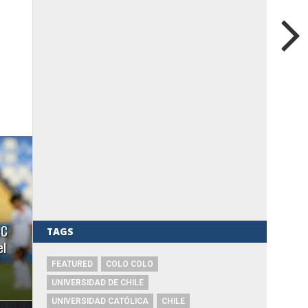
eC
TAGS
el
FEATURED
COLO COLO
UNIVERSIDAD DE CHILE
UNIVERSIDAD CATÓLICA
CHILE