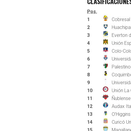
CLASIFICACIONE
Pos.
1
Cobresal
2
Huachipa
3
Everton d
4
Unión Es
5
Colo-Col
6
Universid
7
Palestino
8
Coquimb
9
Universid
10
Unión La 
11
Ñublense
12
Audax Ita
13
O’Higgins
14
Curicó U
15
Magallan