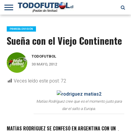
PRIMERA
DIVISIÓN
PRIMERA
SELECCIÓN
CHILENOS
FÚTBOL
B
CHILENA
EN EL
INTERNACIONAL
PRIMERA DIVISIÓN
MUNDO
Sueña con el Viejo Continente
TODOFUTBOL
30 MAYO, 2012
Veces leído este post:
72
Matías Rodríguez cree que es el momento justo para
dar el salto a Europa.
MATÍAS RODRÍGUEZ SE CONFESÓ EN ARGENTINA CON UN