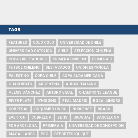
TAGS
FEATURED
COLO COLO
UNIVERSIDAD DE CHILE
UNIVERSIDAD CATÓLICA
CHILE
SELECCIÓN CHILENA
COPA LIBERTADORES
PRIMERA DIVISIÓN
PRIMERA B
FUTBOL CHILENO
DESTACADOS
UNIÓN ESPAÑOLA
PALESTINO
COPA CHILE
COPA SUDAMERICANA
HUACHIPATO
ARGENTINA
AUDAX ITALIANO
ALEXIS SÁNCHEZ
ARTURO VIDAL
CHAMPIONS LEAGUE
RIVER PLATE
O'HIGGINS
REAL MADRID
BOCA JUNIORS
COBRESAL
COQUIMBO UNIDO
ÑUBLENSE
BRASIL
EVERTON
COBRELOA
BETIS
URUGUAY
BARCELONA
FC BARCELONA
PRIMERA A
UNIVERSIDAD DE CONCEPCIÓN
MAGALLANES
PSG
DEPORTES IQUIQUE