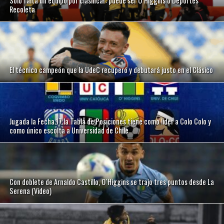
Sólo falta un equipo por clasificar: puede ser O´Higgins o Deportes
Recoleta
El técnico campeón que la UdeC recuperó y debutará justo en el Clásico
Jugada la Fecha 17 la Tabla de Posiciones tiene como líder a Colo Colo y
como único escolta a Universidad de Chile
Con doblete de Arnaldo Castillo, O´Higgins se trajo tres puntos desde La
Serena (Video)