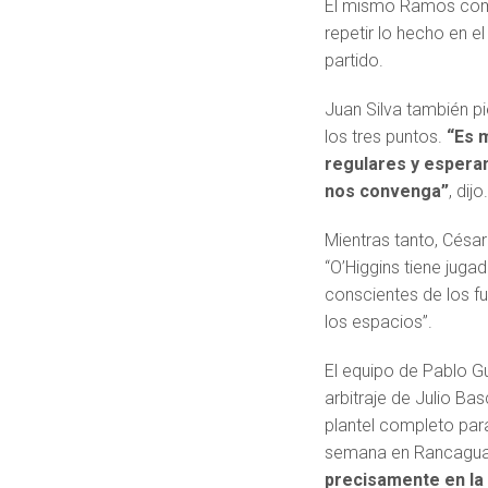
El mismo Ramos comen
repetir lo hecho en e
partido.
Juan Silva también pi
los tres puntos.
“Es 
regulares y esperam
nos convenga”
, dijo
Mientras tanto, César
“O’Higgins tiene jug
conscientes de los fu
los espacios”.
El equipo de Pablo G
arbitraje de Julio Ba
plantel completo para
semana en Rancagua
precisamente en la