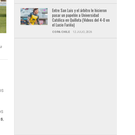
Entre San Luis y el árbitro le hicieron
pasar un papelón a Universidad
Católica en Quillota (Videos del 4-0 en
el Lucio Fariña)
COPA CHILE
12 JULIO, 2026
la
os
os
os
,