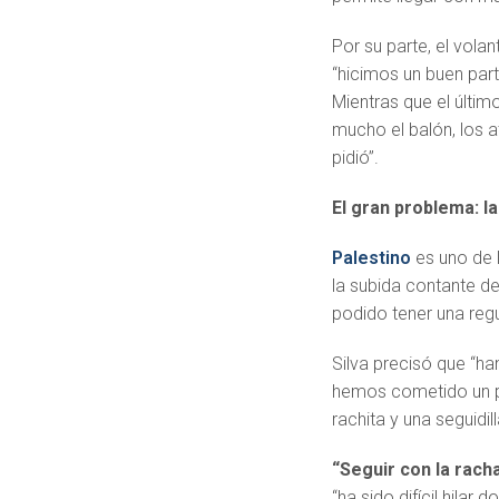
Por su parte, el vola
“hicimos un buen part
Mientras que el último
mucho el balón, los 
pidió”.
El gran problema: l
Palestino
es uno de 
la subida contante d
podido tener una regul
Silva precisó que “ha
hemos cometido un pa
rachita y una seguidi
“Seguir con la rach
“ha sido difícil hilar