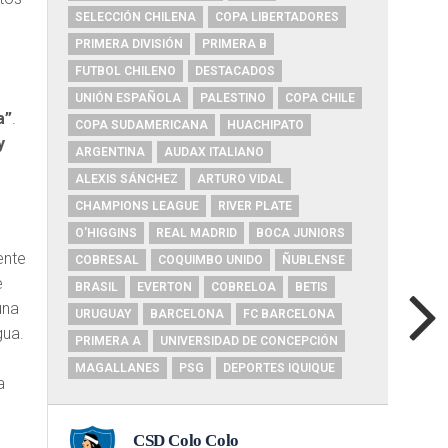
SELECCIÓN CHILENA
COPA LIBERTADORES
PRIMERA DIVISIÓN
PRIMERA B
a
FUTBOL CHILENO
DESTACADOS
.
UNIÓN ESPAÑOLA
PALESTINO
COPA CHILE
a”
.
COPA SUDAMERICANA
HUACHIPATO
y
ARGENTINA
AUDAX ITALIANO
ALEXIS SÁNCHEZ
ARTURO VIDAL
CHAMPIONS LEAGUE
RIVER PLATE
O'HIGGINS
REAL MADRID
BOCA JUNIORS
ente
COBRESAL
COQUIMBO UNIDO
ÑUBLENSE
e
BRASIL
EVERTON
COBRELOA
BETIS
una
URUGUAY
BARCELONA
FC BARCELONA
gua.
PRIMERA A
UNIVERSIDAD DE CONCEPCIÓN
MAGALLANES
PSG
DEPORTES IQUIQUE
a