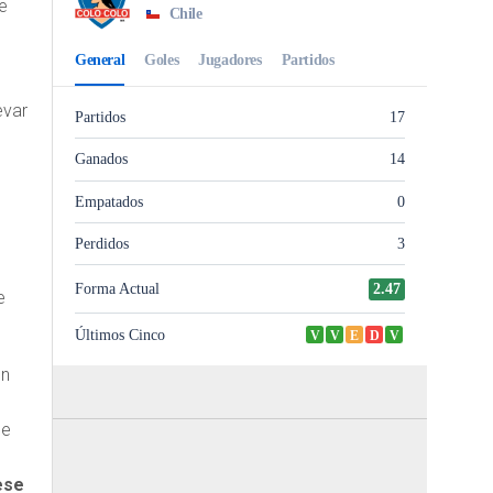
e
evar
e
on
de
ese