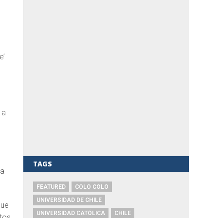
e’
 a
TAGS
na
FEATURED
COLO COLO
UNIVERSIDAD DE CHILE
que
UNIVERSIDAD CATÓLICA
CHILE
stos