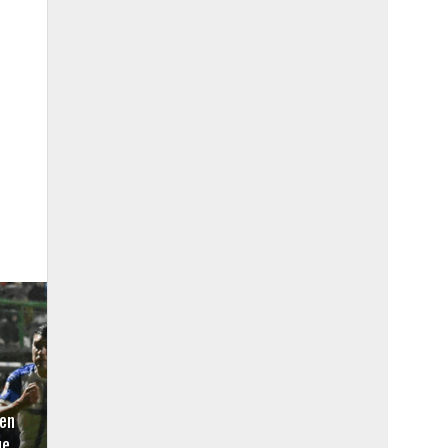
en
ue