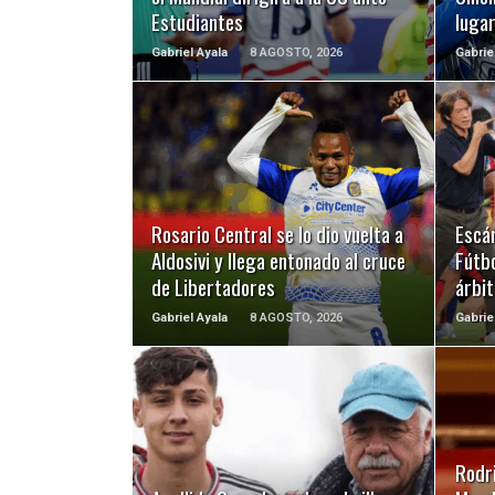
Estudiantes
luga
Gabriel Ayala
8 AGOSTO, 2026
Gabrie
LEER MÁS
Rosario Central se lo dio vuelta a
Escá
Aldosivi y llega entonado al cruce
Fútbo
de Libertadores
árbit
Gabriel Ayala
8 AGOSTO, 2026
Gabrie
LEER MÁS
Rodri