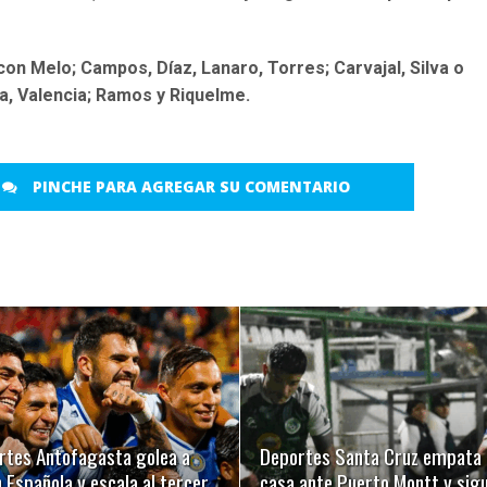
on Melo; Campos, Díaz, Lanaro, Torres; Carvajal, Silva o
a, Valencia; Ramos y Riquelme.
PINCHE PARA AGREGAR SU COMENTARIO
LEER MÁS
LEER MÁS
rtes Antofagasta golea a
Deportes Santa Cruz empata 
 Española y escala al tercer
casa ante Puerto Montt y sig