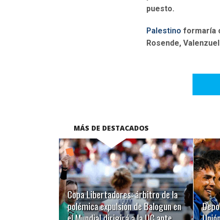
puesto.
Palestino
formaría c
Rosende, Valenzuel
MÁS DE DESTACADOS
LEER MÁS
Copa Libertadores: árbitro de la
polémica expulsión de Balogun en
Depo
el Mundial dirigirá a la UC ante
Unión