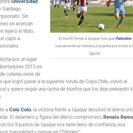
 entre
Universidad
 Santiago
mpeonato. Sin
ones se acercan
 lejano el título,
r un cupo a
El triunfo frente a Iquique hizo que
Palestino
cionales.
nuevamente se metiera a la pelea por entrar a 
liguilla.
lucha por un lugar
ibertadores 2015 es
 de colonia viene de
que logró pasar a la siguiente ronda de Copa Chile, volvió al
ocal y quiere seguir una racha de triunfos que los deje peleando l
.
nte a
Colo Colo
, la victoria frente a Iquique devolvió el ánimo a l
ede. El delantero y figura del último compromiso,
Renato Ram
on los 3 puntos de Iquique nos tiene lleno de confianza, nos
yor tranquilidad y pensar en O’Higgins”.