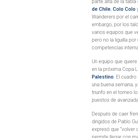
parte alta de la tabla
de Chile
,
Colo Colo
y
Wanderers por el ca
embargo, por los tal
varios equipos que ven
pero no la liguilla po
competencias interna
Un equipo que quiere 
en la próxima Copa L
Palestino
. El cuadro
una buena semana, ya 
triunfo en el torneo l
puestos de avanzada
Después de caer fre
dirigidos de Pablo Gu
expresó que “volver c
permite llegar con ma