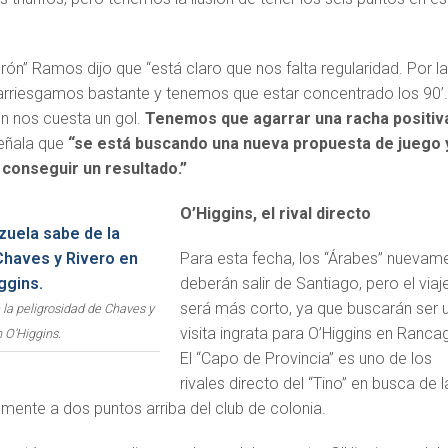
urón” Ramos dijo que “está claro que nos falta regularidad. Por l
rriesgamos bastante y tenemos que estar concentrado los 90’
n nos cuesta un gol.
Tenemos que agarrar una racha positiv
señala que
“se está buscando una nueva propuesta de juego 
 conseguir un resultado.”
O’Higgins, el rival directo
Para esta fecha, los “Árabes” nuevam
deberán salir de Santiago, pero el viaj
será más corto, ya que buscarán ser 
la peligrosidad de Chaves y
visita ingrata para O’Higgins en Ranca
 O’Higgins.
El “Capo de Provincia” es uno de los
rivales directo del “Tino” en busca de l
lamente a dos puntos arriba del club de colonia.