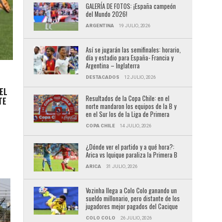
GALERÍA DE FOTOS: ¡España campeón
del Mundo 2026!
ARGENTINA
19 JULIO, 2026
Así se jugarán las semifinales: horario,
día y estadio para España- Francia y
Argentina – Inglaterra
DESTACADOS
12 JULIO, 2026
EL
Resultados de la Copa Chile: en el
TE
norte mandaron los equipos de la B y
en el Sur los de la Liga de Primera
COPA CHILE
14 JULIO, 2026
¿Dónde ver el partido y a qué hora?:
Arica vs Iquique paraliza la Primera B
ARICA
31 JULIO, 2026
Vozinha llega a Colo Colo ganando un
sueldo millonario, pero distante de los
jugadores mejor pagados del Cacique
COLO COLO
26 JULIO, 2026