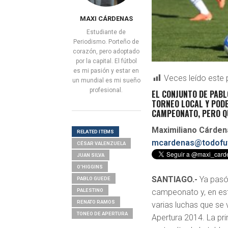
MAXI CÁRDENAS
Estudiante de
Periodismo. Porteño de
corazón, pero adoptado
por la capital. El fútbol
es mi pasión y estar en
Veces leído este 
un mundial es mi sueño
profesional.
EL CONJUNTO DE PABL
TORNEO LOCAL Y POD
CAMPEONATO, PERO QU
Maximiliano Cárden
RELATED ITEMS
mcardenas@todofut
CÉSAR VALENZUELA
JUAN SILVA
O'HIGGINS
SANTIAGO.-
Ya pasó
PABLO GUEDE
PALESTINO
campeonato y, en e
RENATO RAMOS
varias luchas que se 
TONEO DE APERTURA
Apertura 2014. La prin