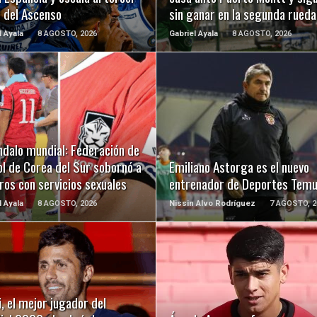
r del Ascenso
sin ganar en la segunda rueda
l Ayala
8 AGOSTO, 2026
Gabriel Ayala
8 AGOSTO, 2026
LEER MÁS
LEER MÁS
ndalo mundial: Federación de
l de Corea del Sur sobornó a
Emiliano Astorga es el nuevo
ros con servicios sexuales
entrenador de Deportes Tem
l Ayala
8 AGOSTO, 2026
Nissin Alvo Rodríguez
7 AGOSTO, 2
LEER MÁS
LEER MÁS
, el mejor jugador del