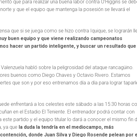
tó que para realizar una buena labor contra O’Higgins se deb
l norte y que el equipo que mantenga la posesión se llevará el
ensa que si se juega como se hizo contra Iquique, se lograrán ll
muy buen equipo y que viene realizando campeonatos
os hacer un partido inteligente, y buscar un resultado que
.
 Valenzuela habló sobre la peligrosidad del ataque rancagüino.
adores buenos como Diego Chaves y Octavio Rivero. Estamos
ertes que son y por eso entrenamos día a día para lograr taparl
uede enfrentará a los celestes este sábado a las 15:30 horas c
scuñan en el Estadio El Teniente. El entrenador podrá contar con
 este partido y el equipo titular lo dará a conocer el mismo fin 
, ya que
la duda la tendría en el mediocampo, más
 contención, donde Juan Silva y Diego Rosende pelean por 