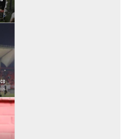
uco
026