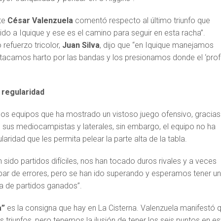
nte
César Valenzuela
comentó respecto al último triunfo que
ido a Iquique y ese es el camino para seguir en esta racha”.
 refuerzo tricolor,
Juan Silva
, dijo que “en Iquique manejamos
atacamos harto por las bandas y los presionamos donde el ‘prof
a regularidad
los equipos que ha mostrado un vistoso juego ofensivo, gracias
e sus mediocampistas y laterales, sin embargo, el equipo no ha
aridad que les permita pelear la parte alta de la tabla.
n sido partidos difíciles, nos han tocado duros rivales y a veces
r de errores, pero se han ido superando y esperamos tener u
lla de partidos ganados”.
a”
es la consigna que hay en La Cisterna. Valenzuela manifestó 
 dos triunfos, pero tenemos la ilusión de tener los seis puntos en e