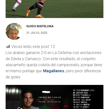
GUIDO MATELUNA
31 JULIO, 2023
Veces leído este post:
12
Los árabes ganaron 2-0 en La Cisterna con anotaciones
de Dávila y Carrasco. Con este resultado, el conjunto
atacameño queda colista del campeonato, porque tiene
el mismo puntaje que
Magallanes
, pero peor diferencia
de goles