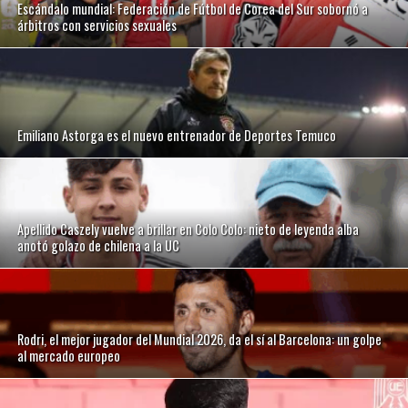
Escándalo mundial: Federación de Fútbol de Corea del Sur sobornó a
árbitros con servicios sexuales
Emiliano Astorga es el nuevo entrenador de Deportes Temuco
Apellido Caszely vuelve a brillar en Colo Colo: nieto de leyenda alba
anotó golazo de chilena a la UC
Rodri, el mejor jugador del Mundial 2026, da el sí al Barcelona: un golpe
al mercado europeo