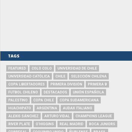
TAGS
FEATURED
COLO COLO
UNIVERSIDAD DE CHILE
UNIVERSIDAD CATÓLICA
CHILE
SELECCIÓN CHILENA
COPA LIBERTADORES
PRIMERA DIVISIÓN
PRIMERA B
FUTBOL CHILENO
DESTACADOS
UNIÓN ESPAÑOLA
PALESTINO
COPA CHILE
COPA SUDAMERICANA
HUACHIPATO
ARGENTINA
AUDAX ITALIANO
ALEXIS SÁNCHEZ
ARTURO VIDAL
CHAMPIONS LEAGUE
RIVER PLATE
O'HIGGINS
REAL MADRID
BOCA JUNIORS