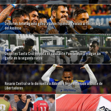
Deportes Antofagasta golea a Unión Española y escala al tercer lugar
del Ascenso
Deportes Santa Cruz empata en casa ante Puerto Montt y sigue sin
ganar en la segunda rueda
Rosario Central se lo dio vuelta a Aldosivi y llega entonado al cruce de
Libertadores