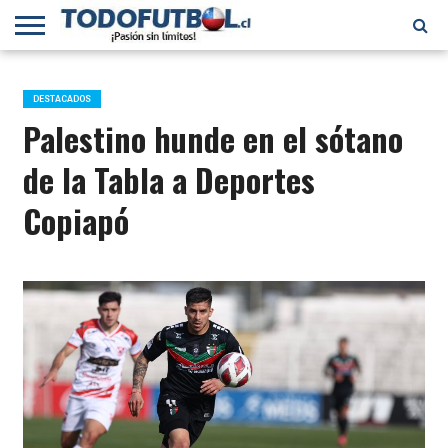
PRIMERA
DIVISIÓN
PRIMERA
SELECCIÓN
CHILENOS
FÚTBOL
B
CHILENA
EN EL
INTERNACIONAL
DESTACADOS
MUNDO
Palestino hunde en el sótano
de la Tabla a Deportes
Copiapó