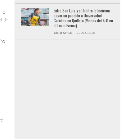
Entre San Luis y el árbitro le hicieron
nio
pasar un papelón a Universidad
l 0-
Católica en Quillota (Videos del 4-0 en
el Lucio Fariña)
COPA CHILE
12 JULIO, 2026
iro
te.