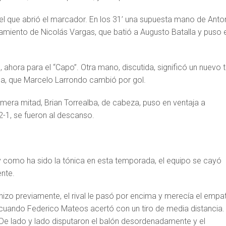
a el que abrió el marcador. En los 31’ una supuesta mano de Anto
zamiento de Nicolás Vargas, que batió a Augusto Batalla y puso e
, ahora para el “Capo”. Otra mano, discutida, significó un nuevo t
a, que Marcelo Larrondo cambió por gol.
primera mitad, Brian Torrealba, de cabeza, puso en ventaja a
 2-1, se fueron al descanso.
 como ha sido la tónica en esta temporada, el equipo se cayó
ente.
izo previamente, el rival le pasó por encima y merecía el empa
, cuando Federico Mateos acertó con un tiro de media distancia.
 De lado y lado disputaron el balón desordenadamente y el