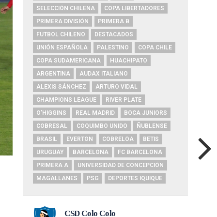
SELECCIÓN CHILENA
COPA LIBERTADORES
PRIMERA DIVISIÓN
PRIMERA B
FUTBOL CHILENO
DESTACADOS
UNIÓN ESPAÑOLA
PALESTINO
COPA CHILE
COPA SUDAMERICANA
HUACHIPATO
ARGENTINA
AUDAX ITALIANO
ALEXIS SÁNCHEZ
ARTURO VIDAL
CHAMPIONS LEAGUE
RIVER PLATE
O'HIGGINS
REAL MADRID
BOCA JUNIORS
COBRESAL
COQUIMBO UNIDO
ÑUBLENSE
BRASIL
EVERTON
COBRELOA
BETIS
URUGUAY
BARCELONA
FC BARCELONA
PRIMERA A
UNIVERSIDAD DE CONCEPCIÓN
MAGALLANES
PSG
DEPORTES IQUIQUE