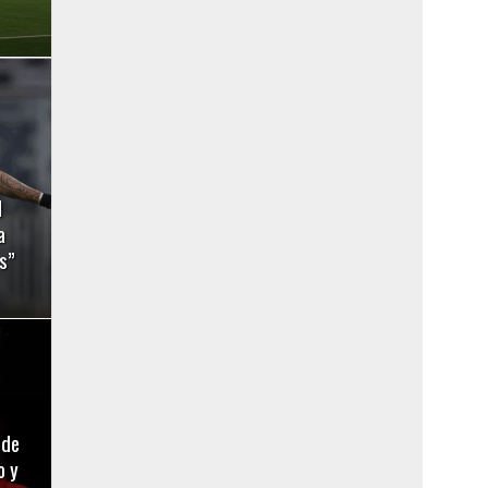
l
a
s”
 de
o y