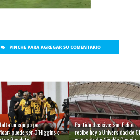
PINCHE PARA AGREGAR SU COMENTARIO
LEER MÁS
LEER MÁS
falta un equipo por
Partido decisivo: San Felipe
ficar: puede ser O´Higgins o
recibe hoy a Universidad de Ch
rtes Recoleta
en el estadio Nicolás Chauán