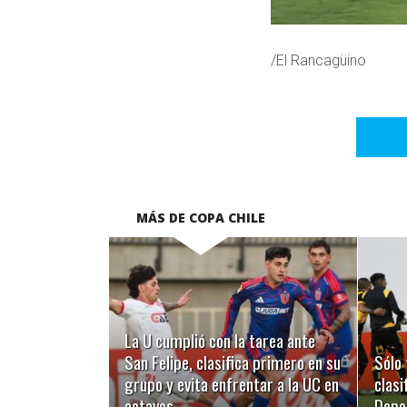
/El Rancagüino
MÁS DE COPA CHILE
LEER MÁS
La U cumplió con la tarea ante
San Felipe, clasifica primero en su
Sólo 
grupo y evita enfrentar a la UC en
clasi
octavos
Depo