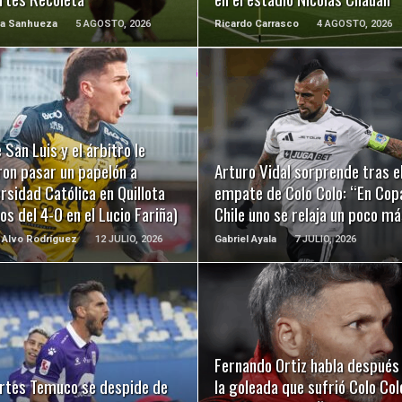
na Sanhueza
5 AGOSTO, 2026
Ricardo Carrasco
4 AGOSTO, 2026
LEER MÁS
LEER MÁS
 San Luis y el árbitro le
ron pasar un papelón a
Arturo Vidal sorprende tras e
rsidad Católica en Quillota
empate de Colo Colo: “En Cop
os del 4-0 en el Lucio Fariña)
Chile uno se relaja un poco má
 Alvo Rodríguez
12 JULIO, 2026
Gabriel Ayala
7 JULIO, 2026
LEER MÁS
LEER MÁS
Fernando Ortiz habla después
rtes Temuco se despide de
la goleada que sufrió Colo Col