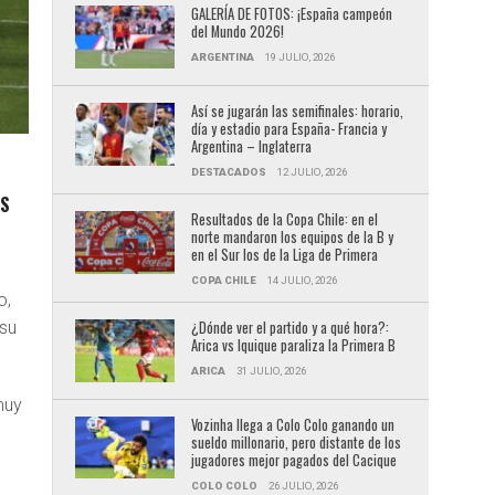
GALERÍA DE FOTOS: ¡España campeón
del Mundo 2026!
ARGENTINA
19 JULIO, 2026
Así se jugarán las semifinales: horario,
día y estadio para España- Francia y
Argentina – Inglaterra
DESTACADOS
12 JULIO, 2026
OS
Resultados de la Copa Chile: en el
norte mandaron los equipos de la B y
en el Sur los de la Liga de Primera
COPA CHILE
14 JULIO, 2026
o,
¿Dónde ver el partido y a qué hora?:
 su
Arica vs Iquique paraliza la Primera B
ARICA
31 JULIO, 2026
muy
Vozinha llega a Colo Colo ganando un
sueldo millonario, pero distante de los
jugadores mejor pagados del Cacique
COLO COLO
26 JULIO, 2026