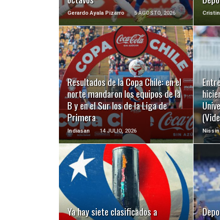
Gerardo Ayala Pizarro
5 AGOSTO, 2026
Cristi
LEER MÁS
Resultados de la Copa Chile: en el
Entre
norte mandaron los equipos de la
hicie
B y en el Sur los de la Liga de
Unive
Primera
(Vide
Indiasan
14 JULIO, 2026
Nissin
LEER MÁS
Ya hay siete clasificados a
Depo