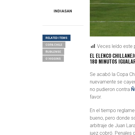
INDIASAN
RELATED ITEMS
COPA CHILE
Veces leído este 
ÑUBLENSE
EL ELENCO CHILLANEJ
O´HIGGINS
180 MINUTOS IGUALAR
Se acabó la Copa Chi
nuevamente se cayero
no pudieron contra
Ñ
favor.
En el tiempo reglame
bueno, pero donde sol
arbitraje de Juan Lar
juez cobró. Penales q