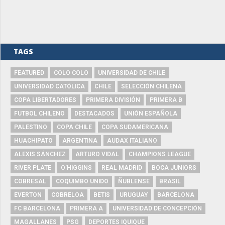
TAGS
FEATURED
COLO COLO
UNIVERSIDAD DE CHILE
UNIVERSIDAD CATÓLICA
CHILE
SELECCIÓN CHILENA
COPA LIBERTADORES
PRIMERA DIVISIÓN
PRIMERA B
FUTBOL CHILENO
DESTACADOS
UNIÓN ESPAÑOLA
PALESTINO
COPA CHILE
COPA SUDAMERICANA
HUACHIPATO
ARGENTINA
AUDAX ITALIANO
ALEXIS SÁNCHEZ
ARTURO VIDAL
CHAMPIONS LEAGUE
RIVER PLATE
O'HIGGINS
REAL MADRID
BOCA JUNIORS
COBRESAL
COQUIMBO UNIDO
ÑUBLENSE
BRASIL
EVERTON
COBRELOA
BETIS
URUGUAY
BARCELONA
FC BARCELONA
PRIMERA A
UNIVERSIDAD DE CONCEPCIÓN
MAGALLANES
PSG
DEPORTES IQUIQUE