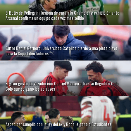
El Betis de Pellegrini ilusiona de cara a la Champions: exhibición ante
Arsenal confirma un equipo cada vez más sólido
Sufre Daniel Garnero: Universidad Católica pierde a una pieza clave
para la Copa Libertadores
El gran gesto de Vozinha con Gabriel Maureira tras su llegada a Colo
Colo que se ganó los aplausos
Ascacibar cumplió con la ley del ex y Boca le ganó a Estudiantes