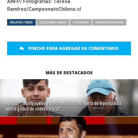
ANFP/ Fotografías: Teresa
Ramírez/CampeonatoChileno.cl
RELATED ITEMS
COQUIMBO UNIDO
O'HIGGINS
PRIMERA DIVISIÓN
PINCHE PARA AGREGAR SU COMENTARIO
MÁS DE DESTACADOS
Apellido Caszely vuelve a brillar en Colo Colo: nieto de leyenda alba
anotó golazo de chilena a la UC