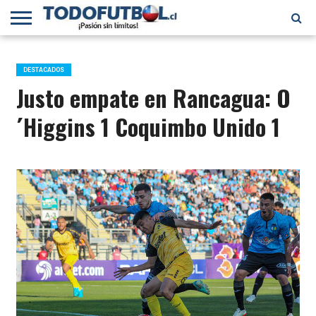
PRIMERA
DIVISIÓN
PRIMERA
SELECCIÓN
CHILENOS
FÚTBOL
B
CHILENA
EN EL
INTERNACIONAL
DESTACADOS
MUNDO
Justo empate en Rancagua: O
´Higgins 1 Coquimbo Unido 1