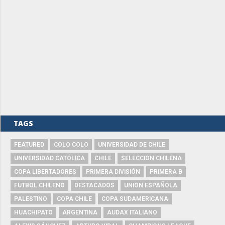
TAGS
FEATURED
COLO COLO
UNIVERSIDAD DE CHILE
UNIVERSIDAD CATÓLICA
CHILE
SELECCIÓN CHILENA
COPA LIBERTADORES
PRIMERA DIVISIÓN
PRIMERA B
FUTBOL CHILENO
DESTACADOS
UNIÓN ESPAÑOLA
PALESTINO
COPA CHILE
COPA SUDAMERICANA
HUACHIPATO
ARGENTINA
AUDAX ITALIANO