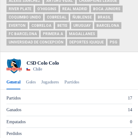
ALEXIS SÁNCHEZ
ARTURO VIDAL
CHAMPIONS LEAGUE
RIVER PLATE
O'HIGGINS
REAL MADRID
BOCA JUNIORS
COQUIMBO UNIDO
COBRESAL
ÑUBLENSE
BRASIL
EVERTON
COBRELOA
BETIS
URUGUAY
BARCELONA
FC BARCELONA
PRIMERA A
MAGALLANES
UNIVERSIDAD DE CONCEPCIÓN
DEPORTES IQUIQUE
PSG