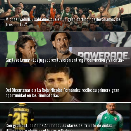
Michael Vadulli: «Sabíamos que en un gran partido nos llevaríamos los
tres puntos“
Gustavo Lema: «Los jugadores tuvieron entrega, convicción y valentía»
Del Bicentenario a La Roja: Nicolás Fernández recibe su primera gran
oportunidad en las Eliminatorias
Con gran actuación de Ahumada: las claves del triunfo de Audax
Italiano para alcanzar el liderato (Video)