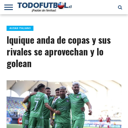
PRIMERA
DIVISIÓN
PRIMERA
SELECCIÓN
CHILENOS
FÚTBOL
B
CHILENA
EN EL
INTERNACIONAL
AUDAX ITALIANO
MUNDO
Iquique anda de copas y sus
rivales se aprovechan y lo
golean