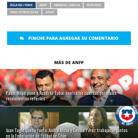
RELATED ITEMS
ANFP
FAMADIEL GARCIA
FEATURED
PARO FUTBOLISTAS
SIFUP
PINCHE PARA AGREGAR SU COMENTARIO
MÁS DE ANFP
Pablo Milad pone a Roberto Tobar contra las cuerdas por malos
rendimientos referiles
Juan Tagle queda fuera: Aníbal Mosa y Cecilia Pérez trabajarán juntos
en la Federación de Fútbol de Chile