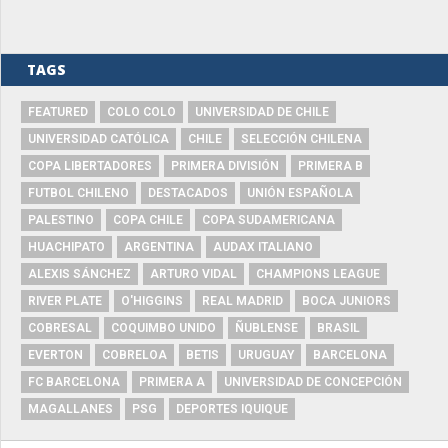
TAGS
FEATURED
COLO COLO
UNIVERSIDAD DE CHILE
UNIVERSIDAD CATÓLICA
CHILE
SELECCIÓN CHILENA
COPA LIBERTADORES
PRIMERA DIVISIÓN
PRIMERA B
FUTBOL CHILENO
DESTACADOS
UNIÓN ESPAÑOLA
PALESTINO
COPA CHILE
COPA SUDAMERICANA
HUACHIPATO
ARGENTINA
AUDAX ITALIANO
ALEXIS SÁNCHEZ
ARTURO VIDAL
CHAMPIONS LEAGUE
RIVER PLATE
O'HIGGINS
REAL MADRID
BOCA JUNIORS
COBRESAL
COQUIMBO UNIDO
ÑUBLENSE
BRASIL
EVERTON
COBRELOA
BETIS
URUGUAY
BARCELONA
FC BARCELONA
PRIMERA A
UNIVERSIDAD DE CONCEPCIÓN
MAGALLANES
PSG
DEPORTES IQUIQUE