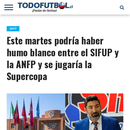
PRIMERA
DIVISIÓN
PRIMERA
SELECCIÓN
CHILENOS
FÚTBOL
B
CHILENA
EN EL
INTERNACIONAL
ANFP
MUNDO
Este martes podría haber
humo blanco entre el SIFUP y
la ANFP y se jugaría la
Supercopa