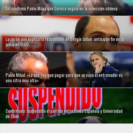
Así confirmó Pablo Milad que Gareca seguía en la selección chilena
La razón que explicaría reaparición de Sergio Jadue: anticipan fin de su
juicio en EEUU
Pablo Milad: «Lo que hay que pagar para que se vaya el entrenador es
una cifra muy alta»
Confirmado: suspendido el partido entre Unión Española y Universidad
de Chile