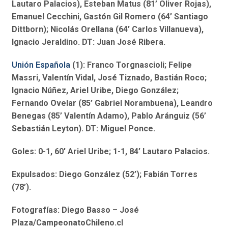
Lautaro Palacios), Esteban Matus (81’ Oliver Rojas),
Emanuel Cecchini, Gastón Gil Romero (64’ Santiago
Dittborn); Nicolás Orellana (64’ Carlos Villanueva),
Ignacio Jeraldino. DT: Juan José Ribera.
Unión Española
(1): Franco Torgnascioli; Felipe
Massri, Valentín Vidal, José Tiznado, Bastián Roco;
Ignacio Núñez, Ariel Uribe, Diego González;
Fernando Ovelar (85’ Gabriel Norambuena), Leandro
Benegas (85’ Valentín Adamo), Pablo Aránguiz (56’
Sebastián Leyton). DT: Miguel Ponce.
Goles: 0-1, 60′ Ariel Uribe; 1-1, 84’ Lautaro Palacios.
Expulsados: Diego González (52’); Fabián Torres
(78’).
Fotografías: Diego Basso – José
Plaza/CampeonatoChileno.cl