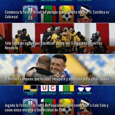
Comienza la fecha 18 con un partido que promete mucho: U. Católica vs
Cobresal
Sólo falta un equipo por clasificar: puede ser O´Higgins o Deportes
Recoleta
El técnico campeón que la UdeC recuperó y debutará justo en el Clásico
Jugada la Fecha 17 la Tabla de Posiciones tiene como líder a Colo Colo y
como único escolta a Universidad de Chile