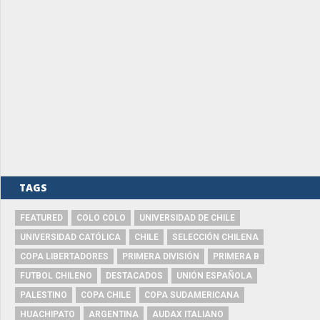
TAGS
FEATURED
COLO COLO
UNIVERSIDAD DE CHILE
UNIVERSIDAD CATÓLICA
CHILE
SELECCIÓN CHILENA
COPA LIBERTADORES
PRIMERA DIVISIÓN
PRIMERA B
FUTBOL CHILENO
DESTACADOS
UNIÓN ESPAÑOLA
PALESTINO
COPA CHILE
COPA SUDAMERICANA
HUACHIPATO
ARGENTINA
AUDAX ITALIANO