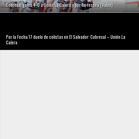
Cobresal goleó 4-0 a Unión La Calera y pór fin respira (Video)
Por la Fecha 17 duelo de colistas en El Salvador: Cobresal – Unión La
Calera