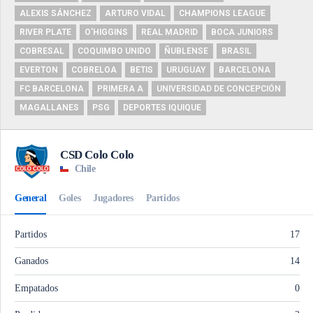
ALEXIS SÁNCHEZ
ARTURO VIDAL
CHAMPIONS LEAGUE
RIVER PLATE
O'HIGGINS
REAL MADRID
BOCA JUNIORS
COBRESAL
COQUIMBO UNIDO
ÑUBLENSE
BRASIL
EVERTON
COBRELOA
BETIS
URUGUAY
BARCELONA
FC BARCELONA
PRIMERA A
UNIVERSIDAD DE CONCEPCIÓN
MAGALLANES
PSG
DEPORTES IQUIQUE