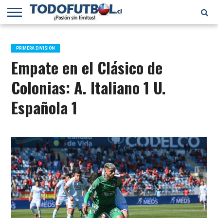
PRIMERA
DIVISIÓN
PRIMERA
SELECCIÓN
CHILENOS
FÚTBOL
B
CHILENA
EN EL
INTERNACIONAL
PRIMERA DIVISIÓN
MUNDO
Empate en el Clásico de
Colonias: A. Italiano 1 U.
Española 1