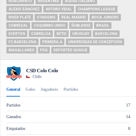
HUACHIPATO
ARGENTINA
AUDAX ITALIANO
ALEXIS SÁNCHEZ
ARTURO VIDAL
CHAMPIONS LEAGUE
RIVER PLATE
O'HIGGINS
REAL MADRID
BOCA JUNIORS
COBRESAL
COQUIMBO UNIDO
ÑUBLENSE
BRASIL
EVERTON
COBRELOA
BETIS
URUGUAY
BARCELONA
FC BARCELONA
PRIMERA A
UNIVERSIDAD DE CONCEPCIÓN
MAGALLANES
PSG
DEPORTES IQUIQUE