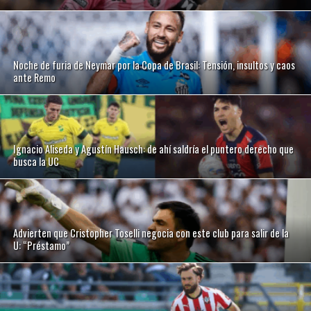
Noche de furia de Neymar por la Copa de Brasil: Tensión, insultos y caos
ante Remo
Ignacio Aliseda y Agustín Hausch: de ahí saldría el puntero derecho que
busca la UC
Advierten que Cristopher Toselli negocia con este club para salir de la
U: “Préstamo”