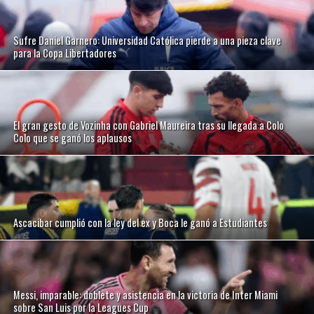
Sufre Daniel Garnero: Universidad Católica pierde a una pieza clave
para la Copa Libertadores
El gran gesto de Vozinha con Gabriel Maureira tras su llegada a Colo
Colo que se ganó los aplausos
Ascacibar cumplió con la ley del ex y Boca le ganó a Estudiantes
Messi, imparable: doblete y asistencia en la victoria de Inter Miami
sobre San Luis por la Leagues Cup