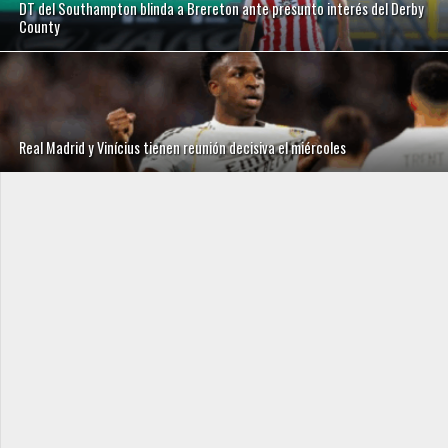
DT del Southampton blinda a Brereton ante presunto interés del Derby
County
Real Madrid y Vinícius tienen reunión decisiva el miércoles