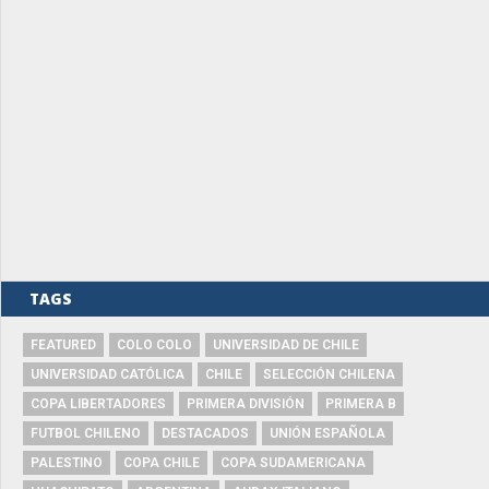
TAGS
FEATURED
COLO COLO
UNIVERSIDAD DE CHILE
UNIVERSIDAD CATÓLICA
CHILE
SELECCIÓN CHILENA
COPA LIBERTADORES
PRIMERA DIVISIÓN
PRIMERA B
FUTBOL CHILENO
DESTACADOS
UNIÓN ESPAÑOLA
PALESTINO
COPA CHILE
COPA SUDAMERICANA