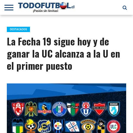
PRIMERA
DIVISIÓN
PRIMERA
SELECCIÓN
CHILENOS
FÚTBOL
B
CHILENA
EN EL
INTERNACIONAL
DESTACADOS
MUNDO
La Fecha 19 sigue hoy y de
ganar la UC alcanza a la U en
el primer puesto