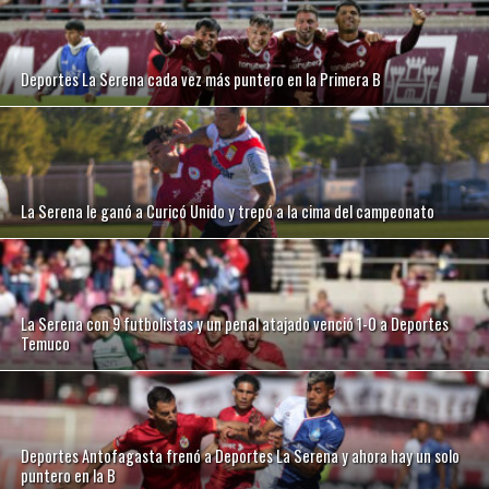
Deportes La Serena cada vez más puntero en la Primera B
La Serena le ganó a Curicó Unido y trepó a la cima del campeonato
La Serena con 9 futbolistas y un penal atajado venció 1-0 a Deportes
Temuco
Deportes Antofagasta frenó a Deportes La Serena y ahora hay un solo
puntero en la B