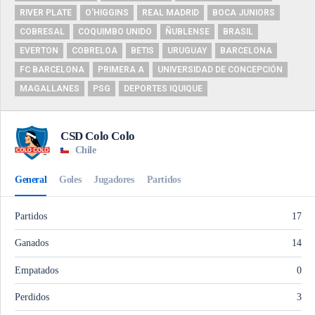
RIVER PLATE
O'HIGGINS
REAL MADRID
BOCA JUNIORS
COBRESAL
COQUIMBO UNIDO
ÑUBLENSE
BRASIL
EVERTON
COBRELOA
BETIS
URUGUAY
BARCELONA
FC BARCELONA
PRIMERA A
UNIVERSIDAD DE CONCEPCIÓN
MAGALLANES
PSG
DEPORTES IQUIQUE