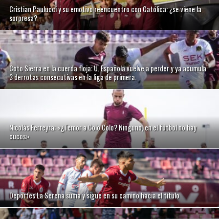
Cristian Paulucci y su emotivo reencuentro con Católica: ¿se viene la
sorpresa?
Coto Sierra en la cuerda floja: U. Española vuelve a perder y ya acumula
3 derrotas consecutivas en la liga de primera.
Nicolás Ferreyra: «¿Temor a Colo Colo? Ninguno, en el fútbol no hay
cucos»
Deportes La Serena suma y sigue en su camino hacia el título