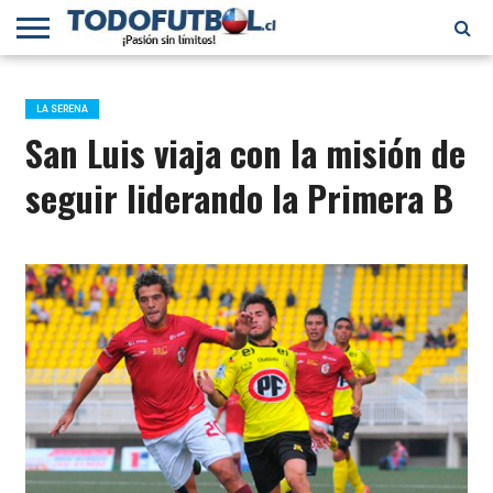
PRIMERA
DIVISIÓN
PRIMERA
SELECCIÓN
CHILENOS
FÚTBOL
B
CHILENA
EN EL
INTERNACIONAL
LA SERENA
MUNDO
San Luis viaja con la misión de
seguir liderando la Primera B