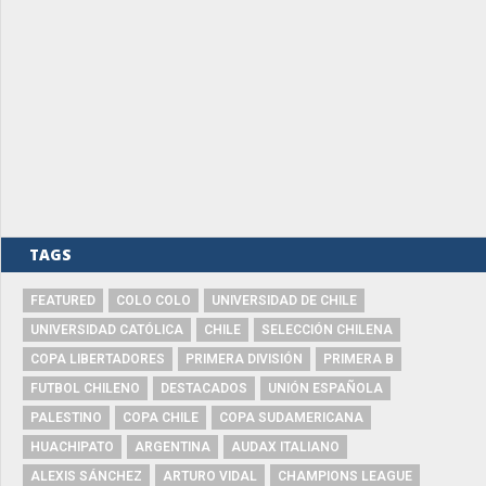
TAGS
FEATURED
COLO COLO
UNIVERSIDAD DE CHILE
UNIVERSIDAD CATÓLICA
CHILE
SELECCIÓN CHILENA
COPA LIBERTADORES
PRIMERA DIVISIÓN
PRIMERA B
FUTBOL CHILENO
DESTACADOS
UNIÓN ESPAÑOLA
PALESTINO
COPA CHILE
COPA SUDAMERICANA
HUACHIPATO
ARGENTINA
AUDAX ITALIANO
ALEXIS SÁNCHEZ
ARTURO VIDAL
CHAMPIONS LEAGUE