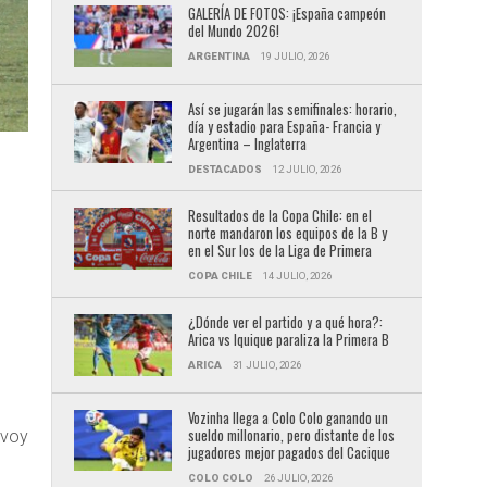
GALERÍA DE FOTOS: ¡España campeón
del Mundo 2026!
ARGENTINA
19 JULIO, 2026
Así se jugarán las semifinales: horario,
día y estadio para España- Francia y
Argentina – Inglaterra
DESTACADOS
12 JULIO, 2026
Resultados de la Copa Chile: en el
norte mandaron los equipos de la B y
en el Sur los de la Liga de Primera
COPA CHILE
14 JULIO, 2026
¿Dónde ver el partido y a qué hora?:
o
Arica vs Iquique paraliza la Primera B
ARICA
31 JULIO, 2026
Vozinha llega a Colo Colo ganando un
sueldo millonario, pero distante de los
 voy
jugadores mejor pagados del Cacique
COLO COLO
26 JULIO, 2026