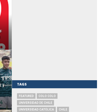
o:
a
z y
TAGS
FEATURED
COLO COLO
UNIVERSIDAD DE CHILE
UNIVERSIDAD CATÓLICA
CHILE