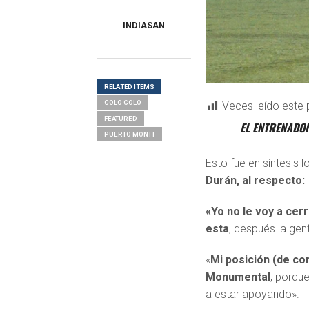
INDIASAN
RELATED ITEMS
COLO COLO
Veces leído este 
FEATURED
EL ENTRENADOR
PUERTO MONTT
Esto fue en síntesis 
Durán, al respecto:
«Yo no le voy a cer
esta
, después la gen
«
Mi posición (de con
Monumental
, porque
a estar apoyando».