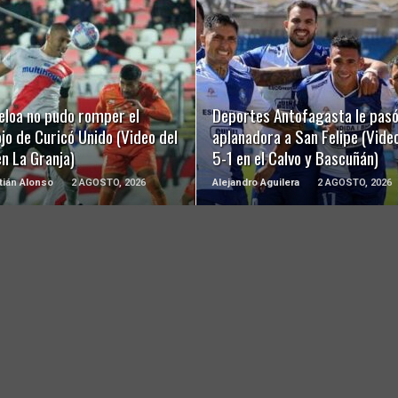
LEER MÁS
LEER MÁS
eloa no pudo romper el
Deportes Antofagasta le pasó
jo de Curicó Unido (Video del
aplanadora a San Felipe (Video
n La Granja)
5-1 en el Calvo y Bascuñán)
ián Alonso
2 AGOSTO, 2026
Alejandro Aguilera
2 AGOSTO, 2026