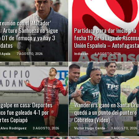
LEER MÁS
LEER MÁS
reunión con el ’Matador’
: Arturo Sanhueza no sigue
Partidazo para dar inicio a la
 DT de Temuco y ya hay 3
fecha 19 de la Liga de Ascens
idatos
Unión Española – Antofagast
l Ayala
7 AGOSTO, 2026
Indiasan
6 AGOSTO, 2026
LEER MÁS
LEER MÁS
 golpe en casa: Deportes
Wanderers ganó en Santa Cru
co fue goleado 4-1 por
quedó a un punto del puntero
rtes Copiapó
Cobreloa (Video)
 Alvo Rodríguez
3 AGOSTO, 2026
Victor Hugo Cerda
3 AGOSTO, 2026