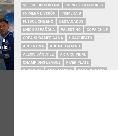
SELECCIÓN CHILENA
COPA LIBERTADORES
PRIMERA DIVISIÓN
PRIMERA B
FUTBOL CHILENO
DESTACADOS
UNIÓN ESPAÑOLA
PALESTINO
COPA CHILE
 la
COPA SUDAMERICANA
HUACHIPATO
 del
ARGENTINA
AUDAX ITALIANO
ALEXIS SÁNCHEZ
ARTURO VIDAL
CHAMPIONS LEAGUE
RIVER PLATE
O'HIGGINS
REAL MADRID
BOCA JUNIORS
COBRESAL
COQUIMBO UNIDO
ÑUBLENSE
BRASIL
EVERTON
COBRELOA
BETIS
URUGUAY
BARCELONA
FC BARCELONA
PRIMERA A
UNIVERSIDAD DE CONCEPCIÓN
MAGALLANES
PSG
DEPORTES IQUIQUE