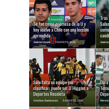
LEER MÁS
Tras 
Se fue como promesa de la U y
Salas
hoy vuelve a Chile con una lección
como
aprendida
cand
Gabriel Ayala
7 AGOSTO, 2026
Gabrie
LEER MÁS
Sólo falta un equipo por
Duro
clasificar: puede ser O´Higgins o
Temu
Deportes Recoleta
Depo
Cristina Sanhueza
5 AGOSTO, 2026
Nissin