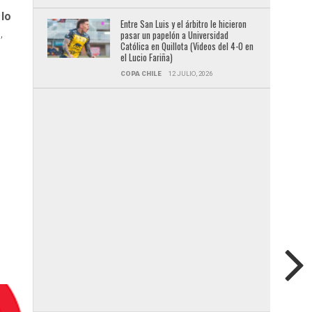
 lo
Entre San Luis y el árbitro le hicieron
o
,
pasar un papelón a Universidad
Católica en Quillota (Videos del 4-0 en
el Lucio Fariña)
COPA CHILE
12 JULIO, 2026