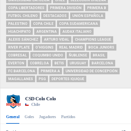
UNIVERSIDAD CATÓLICA
CHILE
SELECCIÓN CHILENA
COPA LIBERTADORES
PRIMERA DIVISIÓN
PRIMERA B
FUTBOL CHILENO
DESTACADOS
UNIÓN ESPAÑOLA
PALESTINO
COPA CHILE
COPA SUDAMERICANA
HUACHIPATO
ARGENTINA
AUDAX ITALIANO
ALEXIS SÁNCHEZ
ARTURO VIDAL
CHAMPIONS LEAGUE
RIVER PLATE
O'HIGGINS
REAL MADRID
BOCA JUNIORS
COBRESAL
COQUIMBO UNIDO
ÑUBLENSE
BRASIL
EVERTON
COBRELOA
BETIS
URUGUAY
BARCELONA
FC BARCELONA
PRIMERA A
UNIVERSIDAD DE CONCEPCIÓN
MAGALLANES
PSG
DEPORTES IQUIQUE