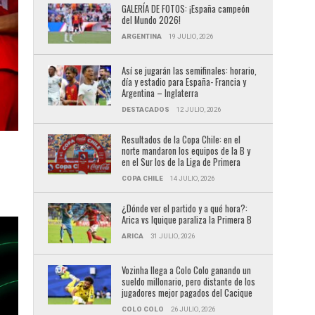
GALERÍA DE FOTOS: ¡España campeón
del Mundo 2026!
ARGENTINA
19 JULIO, 2026
Así se jugarán las semifinales: horario,
día y estadio para España- Francia y
Argentina – Inglaterra
DESTACADOS
12 JULIO, 2026
Resultados de la Copa Chile: en el
norte mandaron los equipos de la B y
en el Sur los de la Liga de Primera
COPA CHILE
14 JULIO, 2026
¿Dónde ver el partido y a qué hora?:
Arica vs Iquique paraliza la Primera B
ARICA
31 JULIO, 2026
Vozinha llega a Colo Colo ganando un
sueldo millonario, pero distante de los
jugadores mejor pagados del Cacique
COLO COLO
26 JULIO, 2026