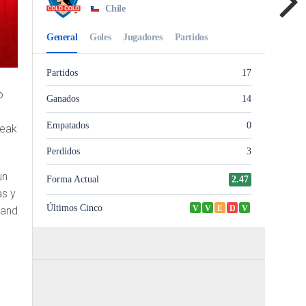
o
reak
un
as y
land