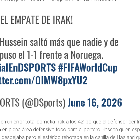
 EL EMPATE DE IRAK!
ussein saltó más que nadie y de
puso el 1-1 frente a Noruega.
ialEnDSPORTS
#FIFAWorldCup
itter.com/OlMW8pxYU2
ORTS (@DSports)
June 16, 2026
n un error total cometía Irak a los 42’ porque el defensor centr
 en plena área defensiva tocó para el portero Hassan quien es
 despejaba pero el esférico rebotaba en la canilla de Haaland q