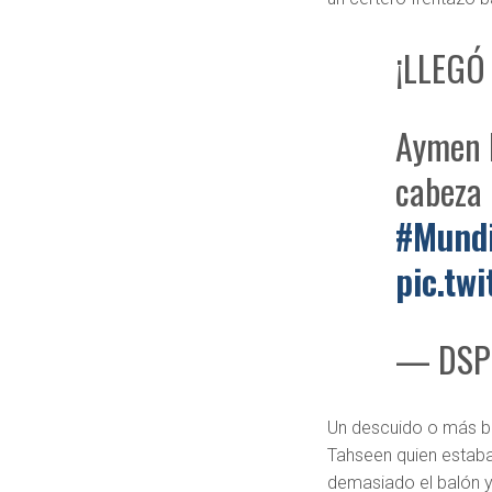
¡LLEGÓ
Aymen H
cabeza 
#Mund
pic.tw
— DSP
Un descuido o más bie
Tahseen quien estaba
demasiado el balón y