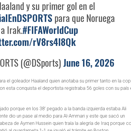
Haaland y su primer gol en el
ialEnDSPORTS
para que Noruega
 a Irak.
#FIFAWorldCup
itter.com/rV8rs4l8Qk
ORTS (@DSports)
June 16, 2026
 el goleador Haaland quien anotaba su primer tanto en la co
 esta conquista el deportista registraba 56 goles con su país 
jado porque en los 38’ pegado a la banda izquierda estaba Ali
nte dio un pase al medio para Al-Ammari y este que sacó un
cabeza de Aymen Hussein quien traía la alegría de Iraq porque c
atió al guardameta 1-1 se igualó el trámite en Boston.