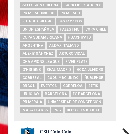
SELECCIÓN CHILENA
COPA LIBERTADORES
PRIMERA DIVISIÓN
PRIMERA B
FUTBOL CHILENO
DESTACADOS
UNIÓN ESPAÑOLA
PALESTINO
COPA CHILE
COPA SUDAMERICANA
HUACHIPATO
ARGENTINA
AUDAX ITALIANO
ALEXIS SÁNCHEZ
ARTURO VIDAL
CHAMPIONS LEAGUE
RIVER PLATE
O'HIGGINS
REAL MADRID
BOCA JUNIORS
COBRESAL
COQUIMBO UNIDO
ÑUBLENSE
BRASIL
EVERTON
COBRELOA
BETIS
URUGUAY
BARCELONA
FC BARCELONA
PRIMERA A
UNIVERSIDAD DE CONCEPCIÓN
MAGALLANES
PSG
DEPORTES IQUIQUE