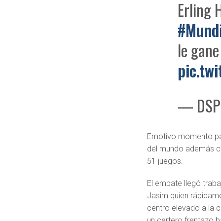
Erling 
#Mund
le gane
pic.tw
— DSP
Emotivo momento para
del mundo además con
51 juegos.
El empate llegó traba
Jasim quien rápidame
centro elevado a la 
un certero frentazo b