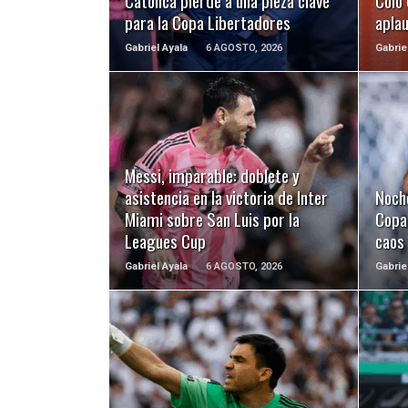
Católica pierde a una pieza clave
Colo 
para la Copa Libertadores
apla
Gabriel Ayala
6 AGOSTO, 2026
Gabrie
LEER MÁS
Messi, imparable: doblete y
asistencia en la victoria de Inter
Noch
Miami sobre San Luis por la
Copa 
Leagues Cup
caos
Gabriel Ayala
6 AGOSTO, 2026
Gabrie
LEER MÁS