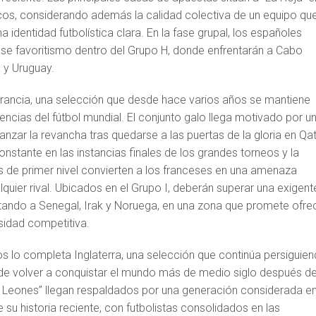
cos, considerando además la calidad colectiva de un equipo qu
 identidad futbolística clara. En la fase grupal, los españoles
se favoritismo dentro del Grupo H, donde enfrentarán a Cabo
 y Uruguay.
ancia, una selección que desde hace varios años se mantiene
encias del fútbol mundial. El conjunto galo llega motivado por u
canzar la revancha tras quedarse a las puertas de la gloria en Qa
nstante en las instancias finales de los grandes torneos y la
s de primer nivel convierten a los franceses en una amenaza
uier rival. Ubicados en el Grupo I, deberán superar una exigent
tando a Senegal, Irak y Noruega, en una zona que promete ofre
nsidad competitiva.
s lo completa Inglaterra, una selección que continúa persiguie
 de volver a conquistar el mundo más de medio siglo después d
es Leones” llegan respaldados por una generación considerada en
 su historia reciente, con futbolistas consolidados en las