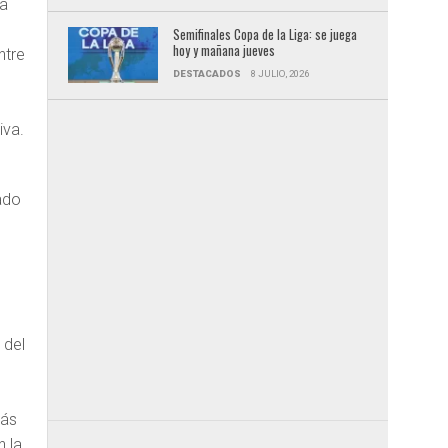
na
Semifinales Copa de la Liga: se juega
hoy y mañana jueves
ntre
DESTACADOS
8 JULIO, 2026
iva.
rado
 del
más
n la