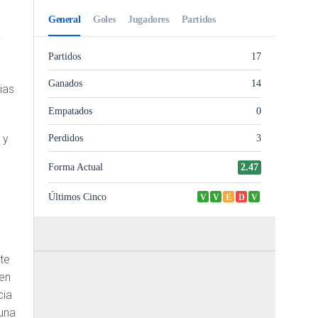
a
ias
 y
l
te
 en
cia
 una