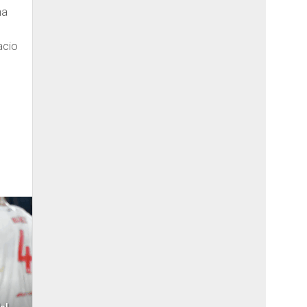
na
acio