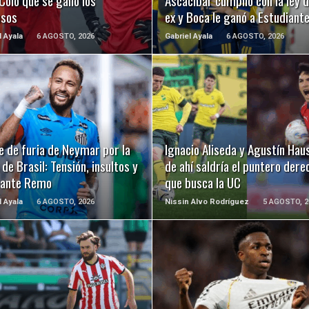
Colo que se ganó los
Ascacibar cumplió con la ley d
usos
ex y Boca le ganó a Estudiant
l Ayala
6 AGOSTO, 2026
Gabriel Ayala
6 AGOSTO, 2026
LEER MÁS
LEER MÁS
e de furia de Neymar por la
Ignacio Aliseda y Agustín Hau
de Brasil: Tensión, insultos y
de ahí saldría el puntero dere
 ante Remo
que busca la UC
l Ayala
6 AGOSTO, 2026
Nissin Alvo Rodríguez
5 AGOSTO, 2
LEER MÁS
LEER MÁS