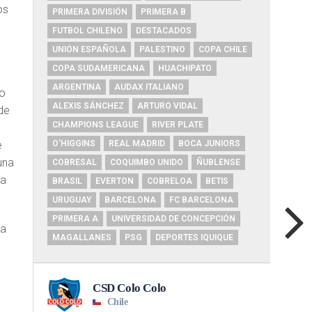
os
PRIMERA DIVISIÓN
PRIMERA B
FUTBOL CHILENO
DESTACADOS
UNIÓN ESPAÑOLA
PALESTINO
COPA CHILE
COPA SUDAMERICANA
HUACHIPATO
ARGENTINA
AUDAX ITALIANO
to
ALEXIS SÁNCHEZ
ARTURO VIDAL
de
CHAMPIONS LEAGUE
RIVER PLATE
e
O'HIGGINS
REAL MADRID
BOCA JUNIORS
una
COBRESAL
COQUIMBO UNIDO
ÑUBLENSE
ha
BRASIL
EVERTON
COBRELOA
BETIS
URUGUAY
BARCELONA
FC BARCELONA
PRIMERA A
UNIVERSIDAD DE CONCEPCIÓN
La
MAGALLANES
PSG
DEPORTES IQUIQUE