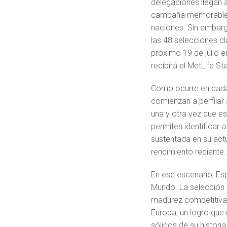
delegaciones llegan 
campaña memorable y 
naciones. Sin embargo
las 48 selecciones cla
próximo 19 de julio 
recibirá el MetLife S
Como ocurre en cada 
comienzan a perfilar a
una y otra vez que es
permiten identificar 
sustentada en su actu
rendimiento reciente.
En ese escenario, Es
Mundo. La selección 
madurez competitiva
Europa, un logro que
sólidos de su historia