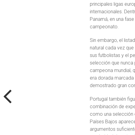
principales ligas eur
internacionales. Den
Panamá, en una fase i
campeonato.
Sin embargo, el listad
natural cada vez que 
sus futbolistas y el 
selección que nunca 
campeona mundial, qu
era dorada marcada po
demostrado gran com
Portugal también figu
combinación de exper
como una selección c
Países Bajos aparec
argumentos suficient