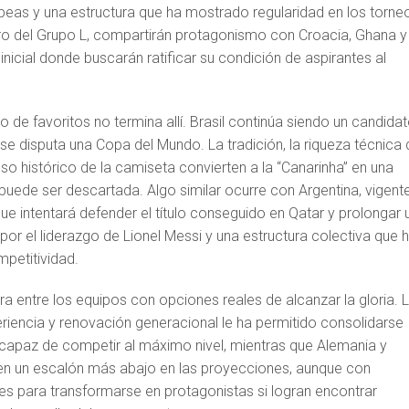
opeas y una estructura que ha mostrado regularidad en los torne
tro del Grupo L, compartirán protagonismo con Croacia, Ghana y
nicial donde buscarán ratificar su condición de aspirantes al
o de favoritos no termina allí. Brasil continúa siendo un candida
se disputa una Copa del Mundo. La tradición, la riqueza técnica 
peso histórico de la camiseta convierten a la “Canarinha” en una
puede ser descartada. Algo similar ocurre con Argentina, vigent
e intentará defender el título conseguido en Qatar y prolongar 
r el liderazgo de Lionel Messi y una estructura colectiva que 
petitividad.
ra entre los equipos con opciones reales de alcanzar la gloria. 
iencia y renovación generacional le ha permitido consolidarse
apaz de competir al máximo nivel, mientras que Alemania y
en un escalón más abajo en las proyecciones, aunque con
es para transformarse en protagonistas si logran encontrar