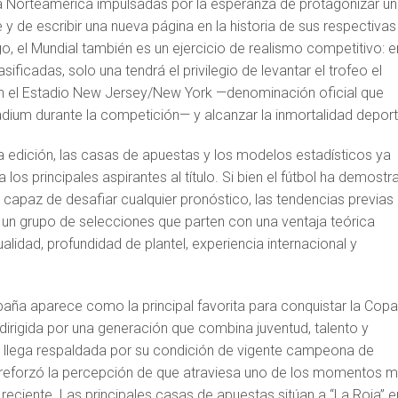
a Norteamérica impulsadas por la esperanza de protagonizar u
de escribir una nueva página en la historia de sus respectivas
, el Mundial también es un ejercicio de realismo competitivo: e
sificadas, solo una tendrá el privilegio de levantar el trofeo el
en el Estadio New Jersey/New York —denominación oficial que
tadium durante la competición— y alcanzar la inmortalidad deport
edición, las casas de apuestas y los modelos estadísticos ya
 los principales aspirantes al título. Si bien el fútbol ha demost
 capaz de desafiar cualquier pronóstico, las tendencias previas
a un grupo de selecciones que parten con una ventaja teórica
alidad, profundidad de plantel, experiencia internacional y
paña aparece como la principal favorita para conquistar la Copa
dirigida por una generación que combina juventud, talento y
 llega respaldada por su condición de vigente campeona de
 reforzó la percepción de que atraviesa uno de los momentos 
 reciente. Las principales casas de apuestas sitúan a “La Roja” e