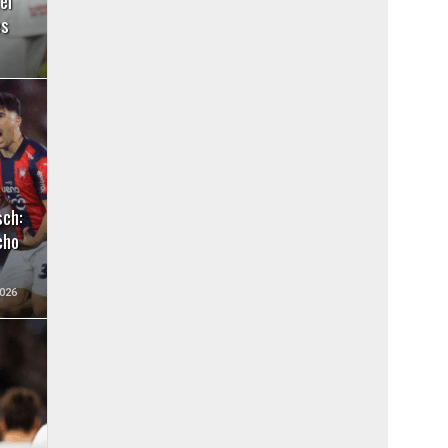
el
es
sch:
cho
026