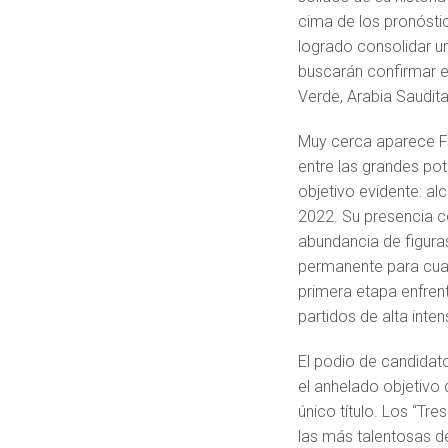
cima de los pronósti
logrado consolidar una
buscarán confirmar e
Verde, Arabia Saudita
Muy cerca aparece Fr
entre las grandes pot
objetivo evidente: al
2022. Su presencia co
abundancia de figura
permanente para cualq
primera etapa enfren
partidos de alta inte
El podio de candidato
el anhelado objetivo
único título. Los “Tr
las más talentosas de