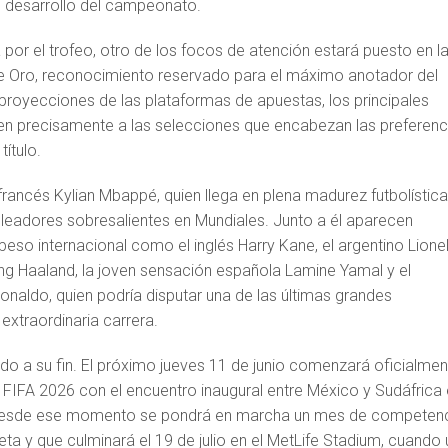
el desarrollo del campeonato.
a por el trofeo, otro de los focos de atención estará puesto en l
de Oro, reconocimiento reservado para el máximo anotador del
proyecciones de las plataformas de apuestas, los principales
n precisamente a las selecciones que encabezan las preferenc
título.
l francés Kylian Mbappé, quien llega en plena madurez futbolística
eadores sobresalientes en Mundiales. Junto a él aparecen
so internacional como el inglés Harry Kane, el argentino Lione
ing Haaland, la joven sensación española Lamine Yamal y el
onaldo, quien podría disputar una de las últimas grandes
extraordinaria carrera.
do a su fin. El próximo jueves 11 de junio comenzará oficialmen
 FIFA 2026 con el encuentro inaugural entre México y Sudáfrica
 Desde ese momento se pondrá en marcha un mes de competen
neta y que culminará el 19 de julio en el MetLife Stadium, cuando