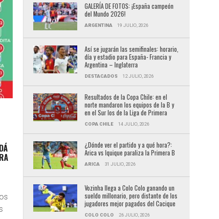
GALERÍA DE FOTOS: ¡España campeón
del Mundo 2026!
ARGENTINA
19 JULIO, 2026
Así se jugarán las semifinales: horario,
día y estadio para España- Francia y
Argentina – Inglaterra
DESTACADOS
12 JULIO, 2026
Resultados de la Copa Chile: en el
norte mandaron los equipos de la B y
en el Sur los de la Liga de Primera
COPA CHILE
14 JULIO, 2026
¿Dónde ver el partido y a qué hora?:
ADÁ
Arica vs Iquique paraliza la Primera B
ERA
ARICA
31 JULIO, 2026
Vozinha llega a Colo Colo ganando un
sueldo millonario, pero distante de los
mos
jugadores mejor pagados del Cacique
s
COLO COLO
26 JULIO, 2026