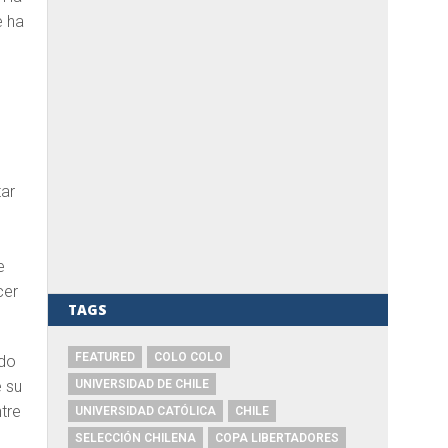
e ha
n
tar
e
cer
TAGS
FEATURED
COLO COLO
ndo
e su
UNIVERSIDAD DE CHILE
tre
UNIVERSIDAD CATÓLICA
CHILE
SELECCIÓN CHILENA
COPA LIBERTADORES