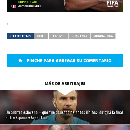
/
RELATED ITEMS
CHILE
FEATURED
JUAN LARA
MUNDIAL 2026
PINCHE PARA AGREGAR SU COMENTARIO
MÁS DE ARBITRAJES
Un árbitro esloveno – que fue acusado de actos ilícitos- dirigirá la final
entre España y Argentina