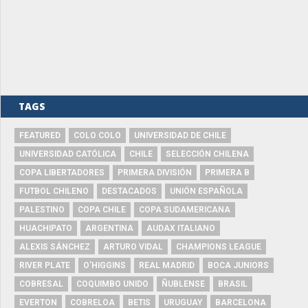
TAGS
FEATURED
COLO COLO
UNIVERSIDAD DE CHILE
UNIVERSIDAD CATÓLICA
CHILE
SELECCIÓN CHILENA
COPA LIBERTADORES
PRIMERA DIVISIÓN
PRIMERA B
FUTBOL CHILENO
DESTACADOS
UNIÓN ESPAÑOLA
PALESTINO
COPA CHILE
COPA SUDAMERICANA
HUACHIPATO
ARGENTINA
AUDAX ITALIANO
ALEXIS SÁNCHEZ
ARTURO VIDAL
CHAMPIONS LEAGUE
RIVER PLATE
O'HIGGINS
REAL MADRID
BOCA JUNIORS
COBRESAL
COQUIMBO UNIDO
ÑUBLENSE
BRASIL
EVERTON
COBRELOA
BETIS
URUGUAY
BARCELONA