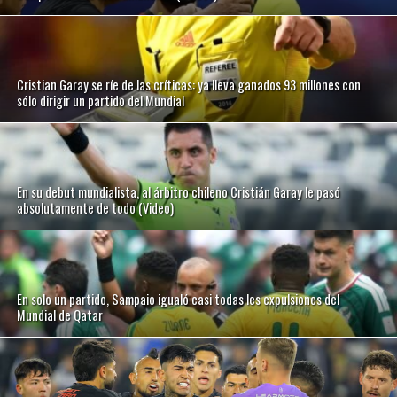
Cristian Garay se ríe de las críticas: ya lleva ganados 93 millones con
sólo dirigir un partido del Mundial
En su debut mundialista, al árbitro chileno Cristián Garay le pasó
absolutamente de todo (Video)
En solo un partido, Sampaio igualó casi todas les expulsiones del
Mundial de Qatar