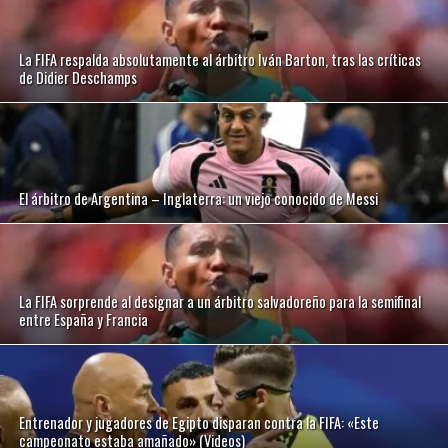
La FIFA respalda absolutamente al árbitro Iván Barton, tras las críticas
de Didier Deschamps
El árbitro de Argentina – Inglaterra: un viejo conocido de Messi
La FIFA sorprende al designar a un árbitro salvadoreño para la semifinal
entre España y Francia
Entrenador y jugadores de Egipto disparan contra la FIFA: «Este
campeonato estaba amañado» (Videos)