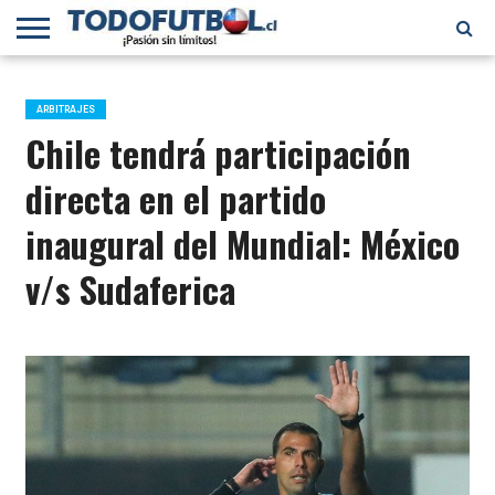
PRIMERA
DIVISIÓN
PRIMERA
SELECCIÓN
CHILENOS
FÚTBOL
B
CHILENA
EN EL
INTERNACIONAL
ARBITRAJES
MUNDO
Chile tendrá participación
directa en el partido
inaugural del Mundial: México
v/s Sudaferica