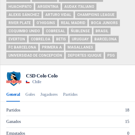
HUACHIPATO
ARGENTINA
AUDAX ITALIANO
ALEXIS SÁNCHEZ
ARTURO VIDAL
CHAMPIONS LEAGUE
RIVER PLATE
O'HIGGINS
REAL MADRID
BOCA JUNIORS
COQUIMBO UNIDO
COBRESAL
ÑUBLENSE
BRASIL
EVERTON
COBRELOA
BETIS
URUGUAY
BARCELONA
FC BARCELONA
PRIMERA A
MAGALLANES
UNIVERSIDAD DE CONCEPCIÓN
DEPORTES IQUIQUE
PSG