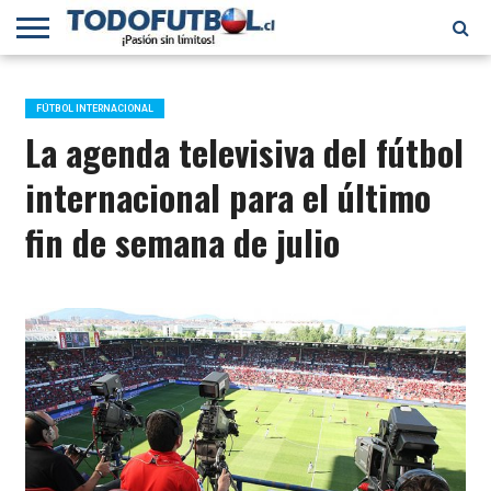
PRIMERA
DIVISIÓN
PRIMERA
SELECCIÓN
CHILENOS
FÚTBOL
B
CHILENA
EN EL
INTERNACIONAL
FÚTBOL INTERNACIONAL
MUNDO
La agenda televisiva del fútbol
internacional para el último
fin de semana de julio